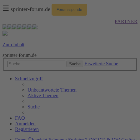
☰
sprinter-forum.de
Forumsspende
PARTNER
Zum Inhalt
sprinter-forum.de
Erweiterte Suche
Suche
Schnellzugriff
Unbeantwortete Themen
Aktive Themen
Suche
FAQ
Anmelden
Registrieren
Foren-Übersicht
Fahrzeug
Sprinter 2 (NCV3) & VW Crafter