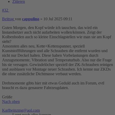
Zitieren
#32
Beitrag
von
cappulino
»
10 Jul 2025 09:11
Guten Morgen, den Kopf würde ich tauschen, das wird ein
Instandsetzer auch nicht aufarbeiten wollen/können. Zeigt der
Kolbenboden auch so kleine Einschlagstellen wie man sie am Kopf
sieht?
Ansonsten alles neu, Kette+Kettenspanner, speziell
Kunststoffführungen und alle Schrauben die entfernt wurden und
nicht nur Deckel halten. Diese haben Vorbelastungen durch
Anzugsmomente, Vibration und Temperaturhub. Also nur die Frage
bis sie versagen. Gewindelöcher speziell der ZK-Schrauben reinigen
und ausblasen vor Montage neuer Schrauben. Ich kenne nur ZKDs
die ohne zusätzliche Dichtmasse verbaut werden.
Drehmomente gibts hier mit etwas Geduld auch im Forum, evtl
braucht es dazu genauere Fahrzeugdaten.
Grüße
Nach oben
Karlheinzmg@aol.com
Lernt noch alles kennen