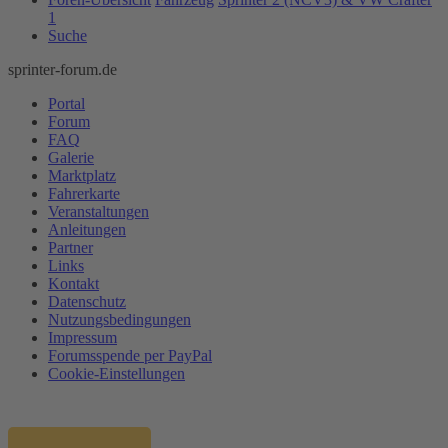
1
Suche
sprinter-forum.de
Portal
Forum
FAQ
Galerie
Marktplatz
Fahrerkarte
Veranstaltungen
Anleitungen
Partner
Links
Kontakt
Datenschutz
Nutzungsbedingungen
Impressum
Forumsspende per PayPal
Cookie-Einstellungen