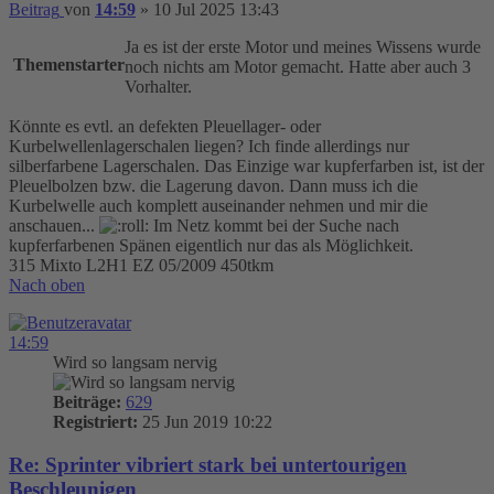
Beitrag
von
14:59
»
10 Jul 2025 13:43
Ja es ist der erste Motor und meines Wissens wurde
Themenstarter
noch nichts am Motor gemacht. Hatte aber auch 3
Vorhalter.
Könnte es evtl. an defekten Pleuellager- oder
Kurbelwellenlagerschalen liegen? Ich finde allerdings nur
silberfarbene Lagerschalen. Das Einzige war kupferfarben ist, ist der
Pleuelbolzen bzw. die Lagerung davon. Dann muss ich die
Kurbelwelle auch komplett auseinander nehmen und mir die
anschauen...
Im Netz kommt bei der Suche nach
kupferfarbenen Spänen eigentlich nur das als Möglichkeit.
315 Mixto L2H1 EZ 05/2009 450tkm
Nach oben
14:59
Wird so langsam nervig
Beiträge:
629
Registriert:
25 Jun 2019 10:22
Re: Sprinter vibriert stark bei untertourigen
Beschleunigen