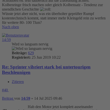
Schrauben etc fein säuberlich auf die Zuordnung achten.
Kolbenringe frisch machen oder gleich Kolbensatz - Tendenz zur
unendlichen Geschichte
Wüsste jetzt aber nicht, was ein überholter geprüfter Rumpf
kostentechnisch kommt, statt immer mehr Kleingeld rein zu werfen
für weitere 80- 100 Tkm?
Nach oben
14:59
Wird so langsam nervig
Beiträge:
629
Registriert:
25 Jun 2019 10:22
Re: Sprinter vibriert stark bei untertourigen
Beschleunigen
Zitieren
#40
Beitrag
von
14:59
»
14 Jul 2025 09:46
Hab den Motor jetzt komplett auseinander