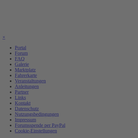
×
Portal
Forum
FAQ
Galerie
Marktplatz
Fahrerkarte
Veranstaltungen
Anleitungen
Partner
Links
Kontakt
Datenschutz
Nutzungsbedingungen
Impressum
Forumsspende per PayPal
Cookie-Einstellungen