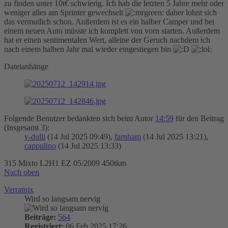
zu finden unter 10t€ schwierig. Ich hab die letzten 5 Jahre mehr oder
weniger alles am Sprinter gewechselt
daher lohnt sich
das vermutlich schon. Außerdem ist es ein halber Camper und bei
einem neuen Auto müsste ich komplett von vorn starten. Außerdem
hat er einen sentimentalen Wert, alleine der Geruch nachdem ich
nach einem halben Jahr mal wieder eingestiegen bin
Dateianhänge
Folgende Benutzer bedankten sich beim Autor
14:59
für den Beitrag
(Insgesamt 3):
v-dulli
(14 Jul 2025 09:49),
farnham
(14 Jul 2025 13:21),
cappulino
(14 Jul 2025 13:33)
315 Mixto L2H1 EZ 05/2009 450tkm
Nach oben
Verratnix
Wird so langsam nervig
Beiträge:
564
Registriert:
06 Feb 2025 17:26