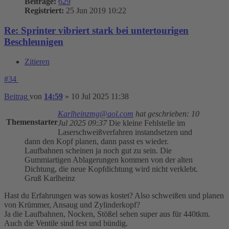
Beiträge:
629
Registriert:
25 Jun 2019 10:22
Re: Sprinter vibriert stark bei untertourigen
Beschleunigen
Zitieren
#34
Beitrag
von
14:59
»
10 Jul 2025 11:38
Karlheinzmg@aol.com
hat geschrieben:
10
Themenstarter
Jul 2025 09:37
Die kleine Fehlstelle im
Laserschweißverfahren instandsetzen und
dann den Kopf planen, dann passt es wieder.
Laufbahnen scheinen ja noch gut zu sein. Die
Gummiartigen Ablagerungen kommen von der alten
Dichtung, die neue Kopfdichtung wird nicht verklebt.
Gruß Karlheinz
Hast du Erfahrungen was sowas kostet? Also schweißen und planen
von Krümmer, Ansaug und Zylinderkopf?
Ja die Laufbahnen, Nocken, Stößel sehen super aus für 440tkm.
Auch die Ventile sind fest und bündig.