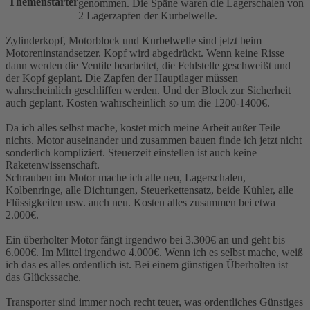
Themenstarter
genommen. Die Späne waren die Lagerschalen von
2 Lagerzapfen der Kurbelwelle.
Zylinderkopf, Motorblock und Kurbelwelle sind jetzt beim
Motoreninstandsetzer. Kopf wird abgedrückt. Wenn keine Risse
dann werden die Ventile bearbeitet, die Fehlstelle geschweißt und
der Kopf geplant. Die Zapfen der Hauptlager müssen
wahrscheinlich geschliffen werden. Und der Block zur Sicherheit
auch geplant. Kosten wahrscheinlich so um die 1200-1400€.
Da ich alles selbst mache, kostet mich meine Arbeit außer Teile
nichts. Motor auseinander und zusammen bauen finde ich jetzt nicht
sonderlich kompliziert. Steuerzeit einstellen ist auch keine
Raketenwissenschaft.
Schrauben im Motor mache ich alle neu, Lagerschalen,
Kolbenringe, alle Dichtungen, Steuerkettensatz, beide Kühler, alle
Flüssigkeiten usw. auch neu. Kosten alles zusammen bei etwa
2.000€.
Ein überholter Motor fängt irgendwo bei 3.300€ an und geht bis
6.000€. Im Mittel irgendwo 4.000€. Wenn ich es selbst mache, weiß
ich das es alles ordentlich ist. Bei einem günstigen Überholten ist
das Glückssache.
Transporter sind immer noch recht teuer, was ordentliches Günstiges