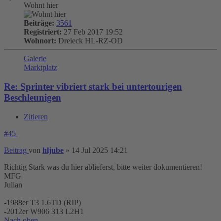
Wohnt hier
Beiträge:
3561
Registriert:
27 Feb 2017 19:52
Wohnort:
Dreieck HL-RZ-OD
Galerie
Marktplatz
Re: Sprinter vibriert stark bei untertourigen
Beschleunigen
Zitieren
#45
Beitrag
von
hljube
»
14 Jul 2025 14:21
Richtig Stark was du hier ablieferst, bitte weiter dokumentieren!
MFG
Julian
-1988er T3 1.6TD (RIP)
-2012er W906 313 L2H1
Nach oben