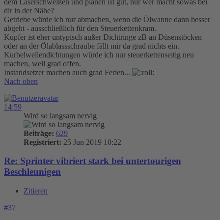
dem Laserschweißen und planen ist gut, nur wer macht sowas bei
dir in der Nähe?
Getriebe würde ich nur abmachen, wenn die Ölwanne dann besser
abgeht - ausschließlich für den Steuerkettenkram.
Kupfer ist eher untypisch außer Dichtringe zB an Düsenstöcken
oder an der Ölablassschraube fällt mir da grad nichts ein.
Kurbelwellendichtungen würde ich nur steuerkettenseitig neu
machen, weil grad offen.
Instandsetzer machen auch grad Ferien...
Nach oben
14:59
Wird so langsam nervig
Beiträge:
629
Registriert:
25 Jun 2019 10:22
Re: Sprinter vibriert stark bei untertourigen
Beschleunigen
Zitieren
#37