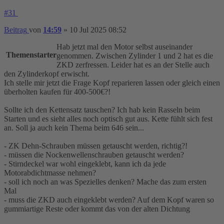
#31
Beitrag
von
14:59
»
10 Jul 2025 08:52
Hab jetzt mal den Motor selbst auseinander
Themenstarter
genommen. Zwischen Zylinder 1 und 2 hat es die
ZKD zerfressen. Leider hat es an der Stelle auch
den Zylinderkopf erwischt.
Ich stelle mir jetzt die Frage Kopf reparieren lassen oder gleich einen
überholten kaufen für 400-500€?!
Sollte ich den Kettensatz tauschen? Ich hab kein Rasseln beim
Starten und es sieht alles noch optisch gut aus. Kette fühlt sich fest
an. Soll ja auch kein Thema beim 646 sein...
- ZK Dehn-Schrauben müssen getauscht werden, richtig?!
- müssen die Nockenwellenschrauben getauscht werden?
- Stirndeckel war wohl eingeklebt, kann ich da jede
Motorabdichtmasse nehmen?
- soll ich noch an was Spezielles denken? Mache das zum ersten
Mal
- muss die ZKD auch eingeklebt werden? Auf dem Kopf waren so
gummiartige Reste oder kommt das von der alten Dichtung