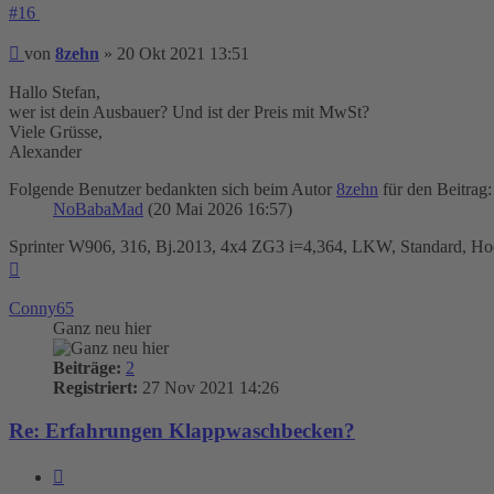
#16
Beitrag
von
8zehn
»
20 Okt 2021 13:51
Hallo Stefan,
wer ist dein Ausbauer? Und ist der Preis mit MwSt?
Viele Grüsse,
Alexander
Folgende Benutzer bedankten sich beim Autor
8zehn
für den Beitrag:
NoBabaMad
(20 Mai 2026 16:57)
Sprinter W906, 316, Bj.2013, 4x4 ZG3 i=4,364, LKW, Standard, Hoc
Nach
oben
Conny65
Ganz neu hier
Beiträge:
2
Registriert:
27 Nov 2021 14:26
Re: Erfahrungen Klappwaschbecken?
Zitieren