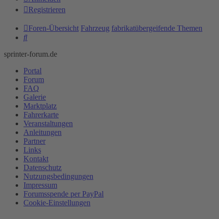
Registrieren
Foren-Übersicht
Fahrzeug
fabrikatübergeifende Themen
Suche
sprinter-forum.de
Portal
Forum
FAQ
Galerie
Marktplatz
Fahrerkarte
Veranstaltungen
Anleitungen
Partner
Links
Kontakt
Datenschutz
Nutzungsbedingungen
Impressum
Forumsspende per PayPal
Cookie-Einstellungen