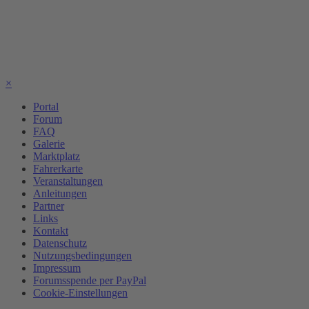
×
Portal
Forum
FAQ
Galerie
Marktplatz
Fahrerkarte
Veranstaltungen
Anleitungen
Partner
Links
Kontakt
Datenschutz
Nutzungsbedingungen
Impressum
Forumsspende per PayPal
Cookie-Einstellungen