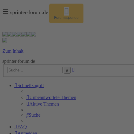
☰
sprinter-forum.de
Forumsspende
Zum Inhalt
sprinter-forum.de
Erweiterte
Suche
Suche
Schnellzugriff
Unbeantwortete Themen
Aktive Themen
Suche
FAQ
Anmelden