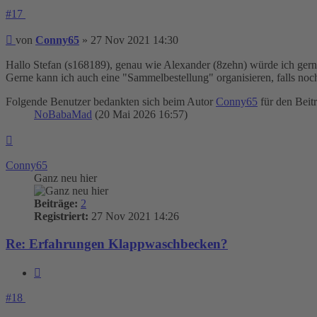
#17
Beitrag
von
Conny65
»
27 Nov 2021 14:30
Hallo Stefan (s168189), genau wie Alexander (8zehn) würde ich gerne 
Gerne kann ich auch eine "Sammelbestellung" organisieren, falls noc
Folgende Benutzer bedankten sich beim Autor
Conny65
für den Beitr
NoBabaMad
(20 Mai 2026 16:57)
Nach
oben
Conny65
Ganz neu hier
Beiträge:
2
Registriert:
27 Nov 2021 14:26
Re: Erfahrungen Klappwaschbecken?
Zitieren
#18