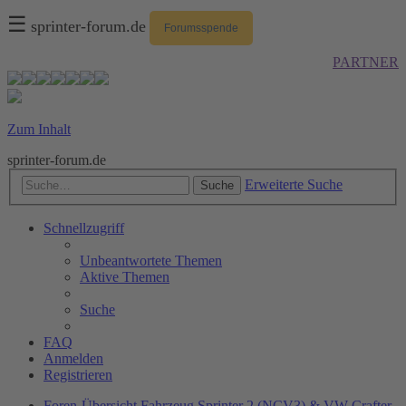
☰
sprinter-forum.de
Forumsspende
PARTNER
Zum Inhalt
sprinter-forum.de
Erweiterte Suche
Suche
Schnellzugriff
Unbeantwortete Themen
Aktive Themen
Suche
FAQ
Anmelden
Registrieren
Foren-Übersicht
Fahrzeug
Sprinter 2 (NCV3) & VW Crafter