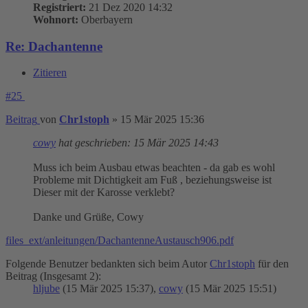
Registriert:
21 Dez 2020 14:32
Wohnort:
Oberbayern
Re: Dachantenne
Zitieren
#25
Beitrag
von
Chr1stoph
»
15 Mär 2025 15:36
cowy
hat geschrieben:
15 Mär 2025 14:43
Muss ich beim Ausbau etwas beachten - da gab es wohl
Probleme mit Dichtigkeit am Fuß , beziehungsweise ist
Dieser mit der Karosse verklebt?
Danke und Grüße, Cowy
files_ext/anleitungen/DachantenneAustausch906.pdf
Folgende Benutzer bedankten sich beim Autor
Chr1stoph
für den
Beitrag (Insgesamt 2):
hljube
(15 Mär 2025 15:37),
cowy
(15 Mär 2025 15:51)