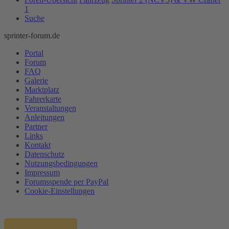
1
Suche
sprinter-forum.de
Portal
Forum
FAQ
Galerie
Marktplatz
Fahrerkarte
Veranstaltungen
Anleitungen
Partner
Links
Kontakt
Datenschutz
Nutzungsbedingungen
Impressum
Forumsspende per PayPal
Cookie-Einstellungen