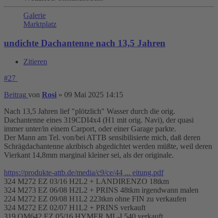
Galerie
Marktplatz
undichte Dachantenne nach 13,5 Jahren
Zitieren
#27
Beitrag
von
Rosi
»
09 Mai 2025 14:15
Nach 13,5 Jahren lief "plötzlich" Wasser durch die orig.
Dachantenne eines 319CDI4x4 (H1 mit orig. Navi), der quasi
immer unter/in einem Carport, oder einer Garage parkte.
Der Mann am Tel. von/bei ATTB sensibilisierte mich, daß deren
Schrägdachantenne akribisch abgedichtet werden müßte, weil deren
Vierkant 14,8mm marginal kleiner sei, als der originale.
https://produkte-attb.de/media/c9/ce/44 ... eitung.pdf
324 M272 EZ 03/16 H2L2 + LANDIRENZO 18tkm
324 M273 EZ 06/08 H2L2 + PRINS 48tkm irgendwann malen
224 M272 EZ 09/08 H1L2 223tkm ohne FIN zu verkaufen
324 M272 EZ 02/07 H1L2 + PRINS verkauft
319 OM642 EZ 05/16 HYMER ML-I 540 verkauft