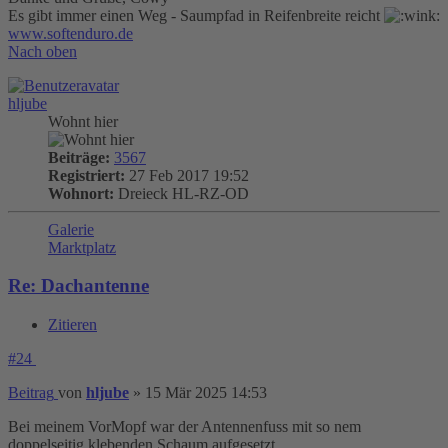
Es gibt immer einen Weg - Saumpfad in Reifenbreite reicht
www.softenduro.de
Nach oben
hljube
Wohnt hier
Beiträge:
3567
Registriert:
27 Feb 2017 19:52
Wohnort:
Dreieck HL-RZ-OD
Galerie
Marktplatz
Re: Dachantenne
Zitieren
#24
Beitrag
von
hljube
»
15 Mär 2025 14:53
Bei meinem VorMopf war der Antennenfuss mit so nem
doppelseitig klebenden Schaum aufgesetzt.