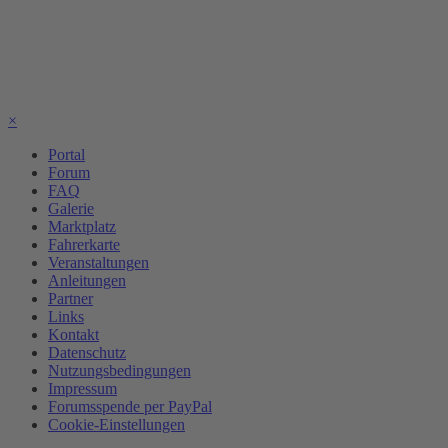
×
Portal
Forum
FAQ
Galerie
Marktplatz
Fahrerkarte
Veranstaltungen
Anleitungen
Partner
Links
Kontakt
Datenschutz
Nutzungsbedingungen
Impressum
Forumsspende per PayPal
Cookie-Einstellungen