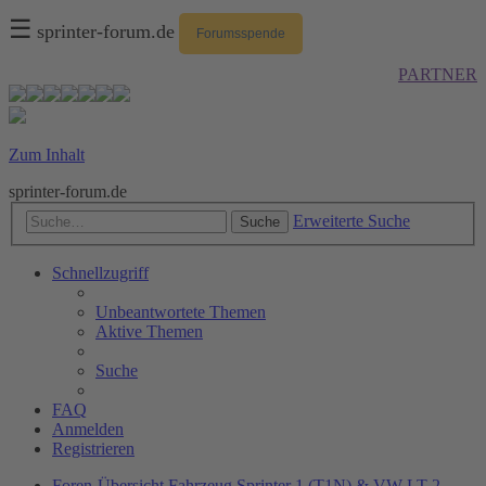
☰
sprinter-forum.de
Forumsspende
PARTNER
Zum Inhalt
sprinter-forum.de
Erweiterte Suche
Suche
Schnellzugriff
Unbeantwortete Themen
Aktive Themen
Suche
FAQ
Anmelden
Registrieren
Foren-Übersicht
Fahrzeug
Sprinter 1 (T1N) & VW LT 2