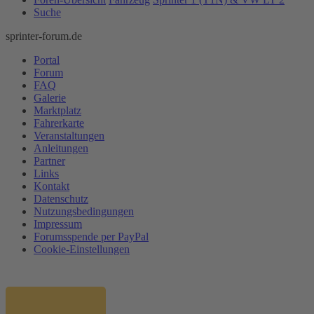
Suche
sprinter-forum.de
Portal
Forum
FAQ
Galerie
Marktplatz
Fahrerkarte
Veranstaltungen
Anleitungen
Partner
Links
Kontakt
Datenschutz
Nutzungsbedingungen
Impressum
Forumsspende per PayPal
Cookie-Einstellungen