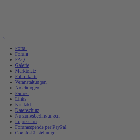
×
Portal
Forum
FAQ
Galerie
Marktplatz
Fahrerkarte
Veranstaltungen
Anleitungen
Partner
Links
Kontakt
Datenschutz
Nutzungsbedingungen
Impressum
Forumsspende per PayPal
Cookie-Einstellungen