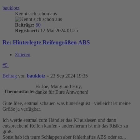
bauklotz
Kennt sich schon aus
Beiträge:
50
Registriert:
12 Mai 2024 01:25
Re: Hinterlegte Reifengrößen ABS
Zitieren
#5
Beitrag
von
bauklotz
»
23 Sep 2024 19:35
Hi Joe, Many und Huy,
Themenstarter
danke für Eure Antworten!
Gute Idee, erstmal schauen was hinterlegt ist - vielleicht ist meine
Größe ja verfügbar.
Ich werde erstmal zum Händler das KI auslesen und dann
entsprechend Reifen kaufen - andersherum ist mir das Risiko zu
groß.
Sonst hab ich teure Schlappen aber fehlerhaftes ABS oder so...