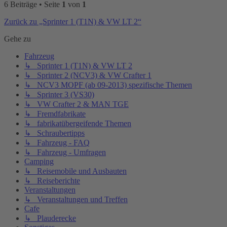
6 Beiträge • Seite
1
von
1
Zurück zu „Sprinter 1 (T1N) & VW LT 2“
Gehe zu
Fahrzeug
↳ Sprinter 1 (T1N) & VW LT 2
↳ Sprinter 2 (NCV3) & VW Crafter 1
↳ NCV3 MOPF (ab 09-2013) spezifische Themen
↳ Sprinter 3 (VS30)
↳ VW Crafter 2 & MAN TGE
↳ Fremdfabrikate
↳ fabrikatübergeifende Themen
↳ Schraubertipps
↳ Fahrzeug - FAQ
↳ Fahrzeug - Umfragen
Camping
↳ Reisemobile und Ausbauten
↳ Reiseberichte
Veranstaltungen
↳ Veranstaltungen und Treffen
Cafe
↳ Plauderecke