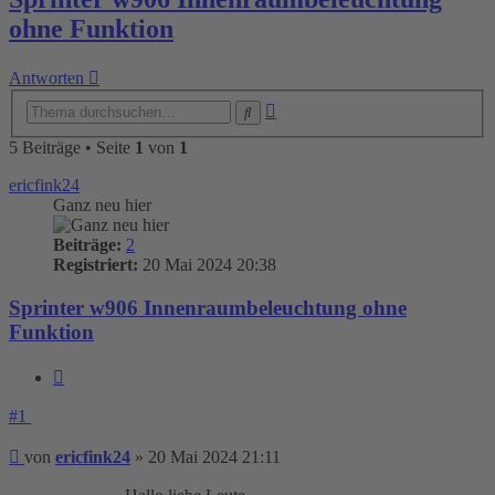
ohne Funktion
Antworten
Erweiterte
Suche
Suche
5 Beiträge • Seite
1
von
1
ericfink24
Ganz neu hier
Beiträge:
2
Registriert:
20 Mai 2024 20:38
Sprinter w906 Innenraumbeleuchtung ohne
Funktion
Zitieren
#1
Beitrag
von
ericfink24
»
20 Mai 2024 21:11