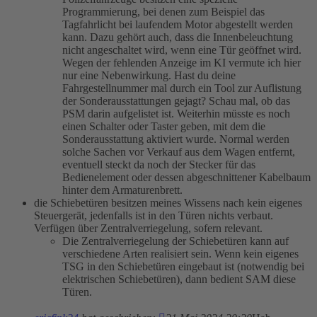
Programmierung, bei denen zum Beispiel das
Tagfahrlicht bei laufendem Motor abgestellt werden
kann. Dazu gehört auch, dass die Innenbeleuchtung
nicht angeschaltet wird, wenn eine Tür geöffnet wird.
Wegen der fehlenden Anzeige im KI vermute ich hier
nur eine Nebenwirkung. Hast du deine
Fahrgestellnummer mal durch ein Tool zur Auflistung
der Sonderausstattungen gejagt? Schau mal, ob das
PSM darin aufgelistet ist. Weiterhin müsste es noch
einen Schalter oder Taster geben, mit dem die
Sonderausstattung aktiviert wurde. Normal werden
solche Sachen vor Verkauf aus dem Wagen entfernt,
eventuell steckt da noch der Stecker für das
Bedienelement oder dessen abgeschnittener Kabelbaum
hinter dem Armaturenbrett.
die Schiebetüren besitzen meines Wissens nach kein eigenes
Steuergerät, jedenfalls ist in den Türen nichts verbaut.
Verfügen über Zentralverriegelung, sofern relevant.
Die Zentralverriegelung der Schiebetüren kann auf
verschiedene Arten realisiert sein. Wenn kein eigenes
TSG in den Schiebetüren eingebaut ist (notwendig bei
elektrischen Schiebetüren), dann bedient SAM diese
Türen.