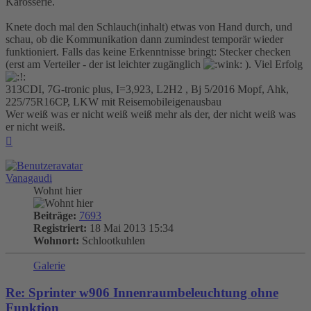
Karosserie.
Knete doch mal den Schlauch(inhalt) etwas von Hand durch, und
schau, ob die Kommunikation dann zumindest temporär wieder
funktioniert. Falls das keine Erkenntnisse bringt: Stecker checken
(erst am Verteiler - der ist leichter zugänglich
). Viel Erfolg
313CDI, 7G-tronic plus, I=3,923, L2H2 , Bj 5/2016 Mopf, Ahk,
225/75R16CP, LKW mit Reisemobileigenausbau
Wer weiß was er nicht weiß weiß mehr als der, der nicht weiß was
er nicht weiß.
Nach
oben
Vanagaudi
Wohnt hier
Beiträge:
7693
Registriert:
18 Mai 2013 15:34
Wohnort:
Schlootkuhlen
Galerie
Re: Sprinter w906 Innenraumbeleuchtung ohne
Funktion