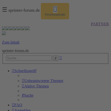
☰
sprinter-forum.de
Forumsspende
PARTNER
Zum Inhalt
sprinter-forum.de
Erweiterte
Suche
Suche
Schnellzugriff
Unbeantwortete Themen
Aktive Themen
Suche
FAQ
Anmelden