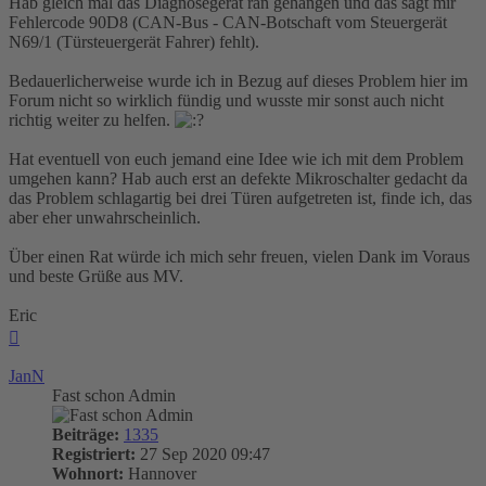
Hab gleich mal das Diagnosegerät ran gehangen und das sagt mir
Fehlercode 90D8 (CAN-Bus - CAN-Botschaft vom Steuergerät
N69/1 (Türsteuergerät Fahrer) fehlt).
Bedauerlicherweise wurde ich in Bezug auf dieses Problem hier im
Forum nicht so wirklich fündig und wusste mir sonst auch nicht
richtig weiter zu helfen.
Hat eventuell von euch jemand eine Idee wie ich mit dem Problem
umgehen kann? Hab auch erst an defekte Mikroschalter gedacht da
das Problem schlagartig bei drei Türen aufgetreten ist, finde ich, das
aber eher unwahrscheinlich.
Über einen Rat würde ich mich sehr freuen, vielen Dank im Voraus
und beste Grüße aus MV.
Eric
Nach
oben
JanN
Fast schon Admin
Beiträge:
1335
Registriert:
27 Sep 2020 09:47
Wohnort:
Hannover