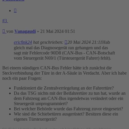
Zitieren
#3
Beitrag
von
Vanagaudi
»
21 Mai 2024 01:51
ericfink24
hat geschrieben:
20 Mai 2024 21:11
Hab
gleich mal das Diagnosegerät ran gehangen und das
sagt mir Fehlercode 90D8 (CAN-Bus - CAN-Botschaft
vom Steuergerät N69/1 (Türsteuergerät Fahrer) fehlt).
Bei einem ständigen CAN-Bus Fehler hätte ich zunächst die
Steckverbindung der Türe in der A-Säule in Verdacht. Aber ich habe
noch ein paar Fragen:
Funktioniert die Zentralverriegelung an der Fahrertüre?
Da das TSG nichts mit der Beifahrertüre zu tun hat, wurde an
dem Fahrzeug am CAN-Bus irgendetwas verändert oder ein
Steuergerät umprogrammiert?
Bei welcher Behörde wurde das Fahrzeug zuvor eingesetzt?
Wie sind die Schiebetüren ausgerüstet? Besitzen diese ein
eigenes Türsteuergerät?