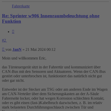
Fahrerkarte
Re: Sprinter w906 Innenraumbeleuchtung ohne
Funktion
Zitieren
#2
Beitrag
von
JanN
»
21 Mai 2024 00:12
Moin und willkommen Eric,
das Türsteuergerät sitzt in der Fahrertür und kommuniziert über
CAN-Bus mit den Sensoren und Aktuatoren. Wenn der CAN-Bus
gestört oder unterbrochen ist, funktioniert das natürlich nicht gut
oder gar nicht.
Entweder ist der Stecker am TSG oder am anderen Ende im Wagen
am CAN-Verteiler über dem Sicherungskasten an der A-Säule
Fahrerseite locker, oder hat wegen Korrosion schlechten Kontakt,
oder es gibt einen (fast-)Kabelbruch dazwischen, z. B. im relativ
stark belasteten Durchführungsschlauch zwischen Tür und