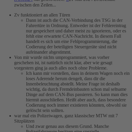
zwischen den Zeilen...
Zv funktioniert an allen Türen
Dann ist auch die CAN-Verbindung des TSG in der
Fahrertüre in Ordnung. Entweder ist der Fehlereintrag
nur gespeichert und daher meist zu ignorieren, oder es
fehlt eine erwartete CAN-Nachricht. In diesem Fall
handelt es sich um eine Fehlprogrammierung, die
Codierung der beteiligten Steuergeräte sind nicht
aufeinander abgestimmt.
Von mir wurde nichts umprogrammiert, was vorher
geschehen ist, ist natürlich nicht klar, aber wie gesagt
vorgestern ging ja auch alles noch ohne Probleme.
Ich kann mir vorstellen, dass in deinem Wagen noch ein
loses Aderende herum dengelt, dass dir die
Innenbeleuchtung abstellt. Meine Frage ist deshalb
wichtig, da durch Fremdeinbauten schon mal seltsame
Dinge auf dem CAN-Bus passieren. So kann man dies
hiermit ausschließen. Heißt aber auch, dass besondere
Codierung noch immer existieren könnten, obwohl sie
gelöscht sein sollten.
war mal ein Polizeiwagen, ganz klassischer MTW mit 7
Sitzplätzen
Und zwar genau aus diesem Grund. Manche
Polizeifahrzeuge besitzen eine spezielle