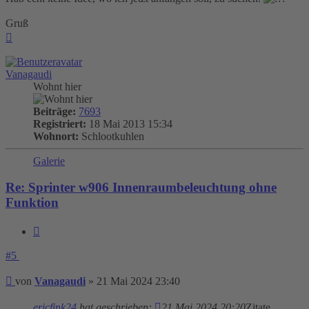
Gruß
Nach
oben
Vanagaudi
Wohnt hier
Beiträge:
7693
Registriert:
18 Mai 2013 15:34
Wohnort:
Schlootkuhlen
Galerie
Re: Sprinter w906 Innenraumbeleuchtung ohne
Funktion
Zitieren
#5
Beitrag
von
Vanagaudi
»
21 Mai 2024 23:40
ericfink24
hat geschrieben:
21 Mai 2024 20:20
Zitate