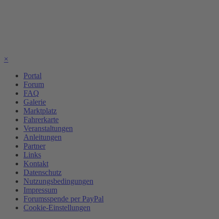
×
Portal
Forum
FAQ
Galerie
Marktplatz
Fahrerkarte
Veranstaltungen
Anleitungen
Partner
Links
Kontakt
Datenschutz
Nutzungsbedingungen
Impressum
Forumsspende per PayPal
Cookie-Einstellungen