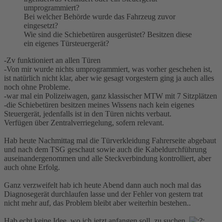
umprogrammiert?
Bei welcher Behörde wurde das Fahrzeug zuvor
eingesetzt?
Wie sind die Schiebetüren ausgerüstet? Besitzen diese
ein eigenes Türsteuergerät?
-Zv funktioniert an allen Türen
-Von mir wurde nichts umprogrammiert, was vorher geschehen ist,
ist natürlich nicht klar, aber wie gesagt vorgestern ging ja auch alles
noch ohne Probleme.
-war mal ein Polizeiwagen, ganz klassischer MTW mit 7 Sitzplätzen
-die Schiebetüren besitzen meines Wissens nach kein eigenes
Steuergerät, jedenfalls ist in den Türen nichts verbaut.
Verfügen über Zentralverriegelung, sofern relevant.
Hab heute Nachmittag mal die Türverkleidung Fahrerseite abgebaut
und nach dem TSG geschaut sowie auch die Kabeldurchführung
auseinandergenommen und alle Steckverbindung kontrolliert, aber
auch ohne Erfolg.
Ganz verzweifelt hab ich heute Abend dann auch noch mal das
Diagnosegerät durchlaufen lasse und der Fehler von gestern trat
nicht mehr auf, das Problem bleibt aber weiterhin bestehen..
Hab echt keine Idee, wo ich jetzt anfangen soll, zu suchen.