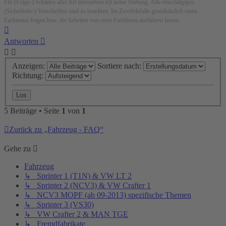
Für (Folge-) Schäden aller Art übernehme ich keine Haftung. Alle einschlägigen
(Sicherheits-) Vorschriften sind zu beachten. Im Zweifelsfalle grundsätzlich einen
Fachmann fragen bzw. die Arbeiten von einer Fachfirma ausführen lassen.
Nach
oben
Antworten
Anzeigen:
Sortiere nach:
Richtung:
5 Beiträge • Seite
1
von
1
Zurück zu „Fahrzeug - FAQ“
Gehe zu
Fahrzeug
↳ Sprinter 1 (T1N) & VW LT 2
↳ Sprinter 2 (NCV3) & VW Crafter 1
↳ NCV3 MOPF (ab 09-2013) spezifische Themen
↳ Sprinter 3 (VS30)
↳ VW Crafter 2 & MAN TGE
↳ Fremdfabrikate