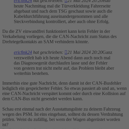
ericfink24
hat geschrieben:
21 Mai 2024 20:20
Hab
heute Nachmittag mal die Türverkleidung Fahrerseite
abgebaut und nach dem TSG geschaut sowie auch die
Kabeldurchführung auseinandergenommen und alle
Steckverbindung kontrolliert, aber auch ohne Erfolg.
Da die ZV einwandfrei funktioniert kann kein Fehler in der
Verkabelung vorliegen, die die CAN-Nachricht zum Status des
Drehriegelkontakts an SAM verhindern könnte.
ericfink24
hat geschrieben:
21 Mai 2024 20:20
Ganz
verzweifelt hab ich heute Abend dann auch noch mal
das Diagnosegerät durchlaufen lasse und der Fehler
von gestern trat nicht mehr auf, das Problem bleibt aber
weiterhin bestehen.
Immerhin eine gute Nachricht, denn damit ist der CAN-Busfehler
lediglich ein gespeicherter Fehler. So etwas passiert ab und an, wenn
eine CAN-Nachricht verspätet kommt oder durch eine Kollision auf
dem CAN-Bus nicht gesendet werden kann.
Schau erst einmal nach der Ausstattungsliste zu deinem Fahrzeug
wegen des PSM. Ist eins eingebaut, solltest du dessen Verdrahtung
prüfen. Weist du zufällig, bei wem der Wagen abgerüstet worden
ist?