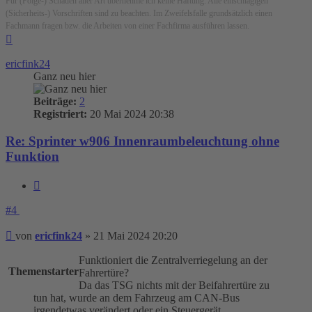
Für (Folge-) Schäden aller Art übernehme ich keine Haftung. Alle einschlägigen
(Sicherheits-) Vorschriften sind zu beachten. Im Zweifelsfalle grundsätzlich einen
Fachmann fragen bzw. die Arbeiten von einer Fachfirma ausführen lassen.
Nach
oben
ericfink24
Ganz neu hier
Beiträge:
2
Registriert:
20 Mai 2024 20:38
Re: Sprinter w906 Innenraumbeleuchtung ohne
Funktion
Zitieren
#4
Beitrag
von
ericfink24
»
21 Mai 2024 20:20
Funktioniert die Zentralverriegelung an der
Themenstarter
Fahrertüre?
Da das TSG nichts mit der Beifahrertüre zu
tun hat, wurde an dem Fahrzeug am CAN-Bus
irgendetwas verändert oder ein Steuergerät