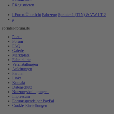
Registrieren
Foren-Übersicht
Fahrzeug
Sprinter 1 (T1N) & VW LT 2
Suche
sprinter-forum.de
Portal
Forum
FAQ
Galerie
Marktplatz
Fahrerkarte
Veranstaltungen
Anleitungen
Partner
Links
Kontakt
Datenschutz
Nutzungsbedingungen
Impressum
Forumsspende per PayPal
Cookie-Einstellungen