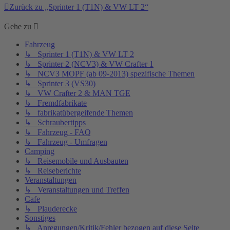
Zurück zu „Sprinter 1 (T1N) & VW LT 2“
Gehe zu
Fahrzeug
↳ Sprinter 1 (T1N) & VW LT 2
↳ Sprinter 2 (NCV3) & VW Crafter 1
↳ NCV3 MOPF (ab 09-2013) spezifische Themen
↳ Sprinter 3 (VS30)
↳ VW Crafter 2 & MAN TGE
↳ Fremdfabrikate
↳ fabrikatübergeifende Themen
↳ Schraubertipps
↳ Fahrzeug - FAQ
↳ Fahrzeug - Umfragen
Camping
↳ Reisemobile und Ausbauten
↳ Reiseberichte
Veranstaltungen
↳ Veranstaltungen und Treffen
Cafe
↳ Plauderecke
Sonstiges
↳ Anregungen/Kritik/Fehler bezogen auf diese Seite