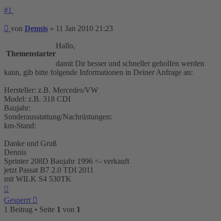
#1
Beitrag
von
Dennis
»
11 Jan 2010 21:23
Hallo,
Themenstarter
damit Dir besser und schneller geholfen werden
kann, gib bitte folgende Informationen in Deiner Anfrage an:
Hersteller: z.B. Mercedes/VW
Model: z.B. 318 CDI
Baujahr:
Sonderausstattung/Nachrüstungen:
km-Stand:
Danke und Gruß
Dennis
Sprinter 208D Baujahr 1996 <- verkauft
jetzt Passat B7 2.0 TDI 2011
mit WILK S4 530TK
Nach
oben
Gesperrt
1 Beitrag • Seite
1
von
1