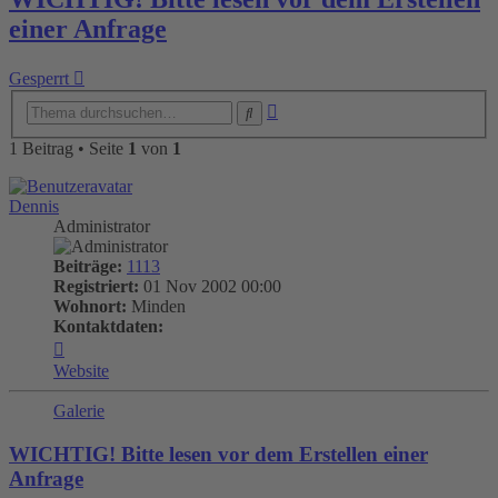
einer Anfrage
Gesperrt
Erweiterte
Suche
Suche
1 Beitrag • Seite
1
von
1
Dennis
Administrator
Beiträge:
1113
Registriert:
01 Nov 2002 00:00
Wohnort:
Minden
Kontaktdaten:
Kontaktdaten
von
Website
Dennis
Galerie
WICHTIG! Bitte lesen vor dem Erstellen einer
Anfrage