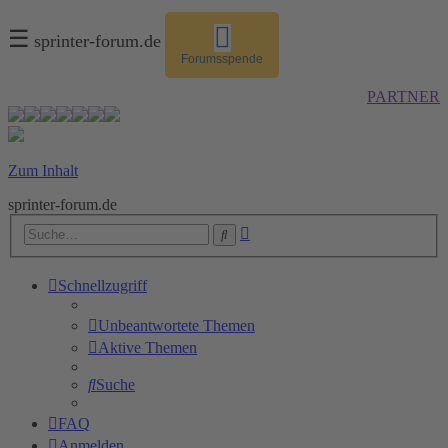
☰
sprinter-forum.de
Forumsspende
PARTNER
Zum Inhalt
sprinter-forum.de
Erweiterte
Suche
Suche
Schnellzugriff
Unbeantwortete Themen
Aktive Themen
Suche
FAQ
Anmelden