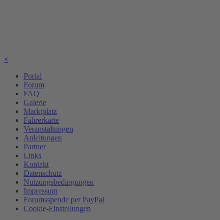
×
Portal
Forum
FAQ
Galerie
Marktplatz
Fahrerkarte
Veranstaltungen
Anleitungen
Partner
Links
Kontakt
Datenschutz
Nutzungsbedingungen
Impressum
Forumsspende per PayPal
Cookie-Einstellungen