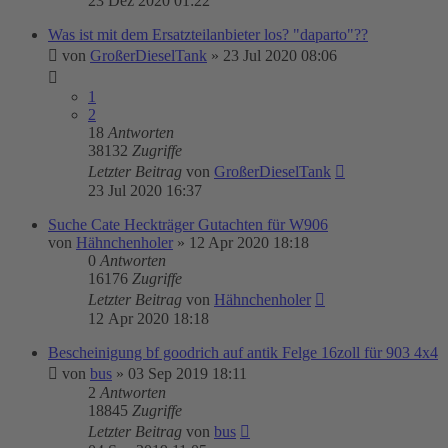
23 Dez 2020 01:22
Was ist mit dem Ersatzteilanbieter los? "daparto"??
von
GroßerDieselTank
»
23 Jul 2020 08:06
1
2
18
Antworten
38132
Zugriffe
Letzter Beitrag
von
GroßerDieselTank
23 Jul 2020 16:37
Suche Cate Heckträger Gutachten für W906
von
Hähnchenholer
»
12 Apr 2020 18:18
0
Antworten
16176
Zugriffe
Letzter Beitrag
von
Hähnchenholer
12 Apr 2020 18:18
Bescheinigung bf goodrich auf antik Felge 16zoll für 903 4x4
von
bus
»
03 Sep 2019 18:11
2
Antworten
18845
Zugriffe
Letzter Beitrag
von
bus