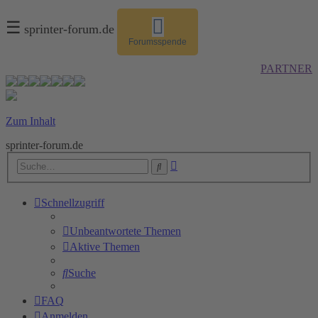
☰
sprinter-forum.de
Forumsspende
PARTNER
Zum Inhalt
sprinter-forum.de
Erweiterte
Suche
Suche
Schnellzugriff
Unbeantwortete Themen
Aktive Themen
Suche
FAQ
Anmelden