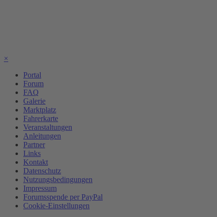
×
Portal
Forum
FAQ
Galerie
Marktplatz
Fahrerkarte
Veranstaltungen
Anleitungen
Partner
Links
Kontakt
Datenschutz
Nutzungsbedingungen
Impressum
Forumsspende per PayPal
Cookie-Einstellungen