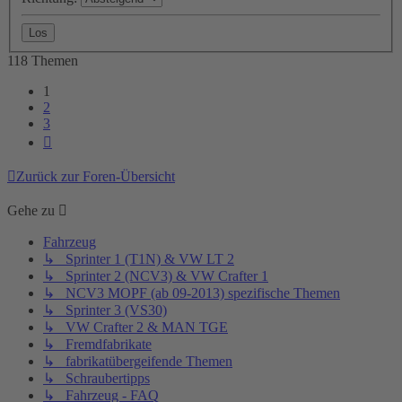
118 Themen
1
2
3
Nächste
Zurück zur Foren-Übersicht
Gehe zu
Fahrzeug
↳ Sprinter 1 (T1N) & VW LT 2
↳ Sprinter 2 (NCV3) & VW Crafter 1
↳ NCV3 MOPF (ab 09-2013) spezifische Themen
↳ Sprinter 3 (VS30)
↳ VW Crafter 2 & MAN TGE
↳ Fremdfabrikate
↳ fabrikatübergeifende Themen
↳ Schraubertipps
↳ Fahrzeug - FAQ