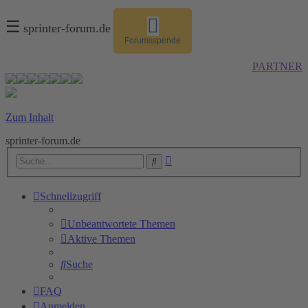
☰
sprinter-forum.de
Forumsspende
PARTNER
Zum Inhalt
sprinter-forum.de
Erweiterte
Suche
Suche
Schnellzugriff
Unbeantwortete Themen
Aktive Themen
Suche
FAQ
Anmelden