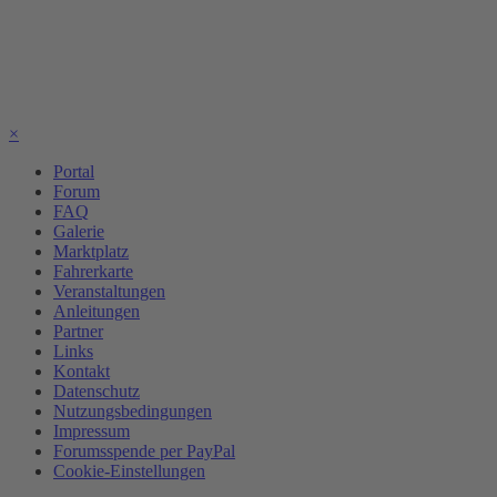
×
Portal
Forum
FAQ
Galerie
Marktplatz
Fahrerkarte
Veranstaltungen
Anleitungen
Partner
Links
Kontakt
Datenschutz
Nutzungsbedingungen
Impressum
Forumsspende per PayPal
Cookie-Einstellungen