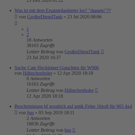
23 Dez 2020 01:22
Was ist mit dem Ersatzteilanbieter los? "daparto"??
von
GroßerDieselTank
»
23 Jul 2020 08:06
1
2
18
Antworten
38103
Zugriffe
Letzter Beitrag
von
GroßerDieselTank
23 Jul 2020 16:37
Suche Cate Heckträger Gutachten für W906
von
Hähnchenholer
»
12 Apr 2020 18:18
0
Antworten
16163
Zugriffe
Letzter Beitrag
von
Hähnchenholer
12 Apr 2020 18:18
Bescheinigung bf goodrich auf antik Felge 16zoll für 903 4x4
von
bus
»
03 Sep 2019 18:11
2
Antworten
18836
Zugriffe
Letzter Beitrag
von
bus