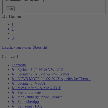
118 Themen
1
2
3
Nächste
Zurück zur Foren-Übersicht
Gehe zu
Fahrzeug
↳ Sprinter 1 (T1N) & VW LT 2
↳ Sprinter 2 (NCV3) & VW Crafter 1
↳ NCV3 MOPF (ab 09-2013) spezifische Themen
↳ Sprinter 3 (VS30)
↳ VW Crafter 2 & MAN TGE
↳ Fremdfabrikate
↳ fabrikatübergeifende Themen
↳ Schraubertipps
↳ Fahrzeug - FAQ