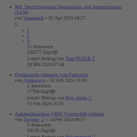
906: Steckerbelegung Signalerfass- und Ansteuermodul
(SAM)
von
Vanagaudi
»
02 Apr 2019 18:27
1
2
3
31
Antworten
120377
Zugriffe
Letzter Beitrag
von
Toni PETER
20 Mär 2024 07:44
Drehkonsole einbauen vom Fahrersitz
von
Amikayaya
»
02 Feb 2024 11:03
2
Antworten
17764
Zugriffe
Letzter Beitrag
von
faye_groen
15 Feb 2024 16:55
Anhänerkupplung ORIS Typenschild verloren
von
Traveler_2
»
14 Feb 2024 09:57
3
Antworten
19128
Zugriffe
Letzter Beitrag
von
Powercruiser