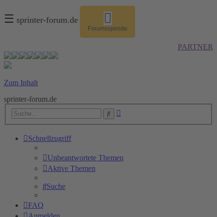
☰
sprinter-forum.de
Forumsspende
PARTNER
Zum Inhalt
sprinter-forum.de
Erweiterte
Suche
Suche
Schnellzugriff
Unbeantwortete Themen
Aktive Themen
Suche
FAQ
Anmelden