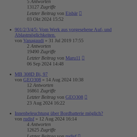
5
Antworten
13127
Zugriffe
Letzter Beitrag
von
Eisbär
03 Okt 2024 15:52
901/2/3/4/5: Vom Werk aus vorgesehene Auf- und
Ablastmöglichkeiten.
von
Vanagaudi
»
31 Jul 2019 17:55
2
Antworten
19490
Zugriffe
Letzter Beitrag
von
Maru11
06 Sep 2024 14:48
MB 308D Bj, 97
von
GEO308
»
14 Aug 2024 10:38
12
Antworten
16861
Zugriffe
Letzter Beitrag
von
GEO308
23 Aug 2024 16:22
Innenbeleuchtung über Bordbatterie möglich?
von
rudisf
»
12 Aug 2024 16:14
4
Antworten
12625
Zugriffe
Letzter Beitrag
von
rudisf