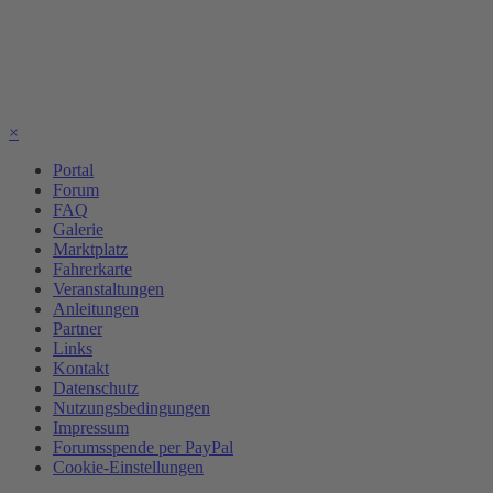
×
Portal
Forum
FAQ
Galerie
Marktplatz
Fahrerkarte
Veranstaltungen
Anleitungen
Partner
Links
Kontakt
Datenschutz
Nutzungsbedingungen
Impressum
Forumsspende per PayPal
Cookie-Einstellungen