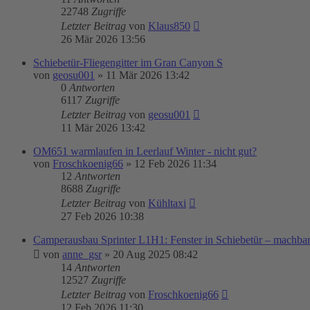
22748
Zugriffe
Letzter Beitrag
von
Klaus850
26 Mär 2026 13:56
Schiebetür-Fliegengitter im Gran Canyon S
von
geosu001
»
11 Mär 2026 13:42
0
Antworten
6117
Zugriffe
Letzter Beitrag
von
geosu001
11 Mär 2026 13:42
OM651 warmlaufen in Leerlauf Winter - nicht gut?
von
Froschkoenig66
»
12 Feb 2026 11:34
12
Antworten
8688
Zugriffe
Letzter Beitrag
von
Kühltaxi
27 Feb 2026 10:38
Camperausbau Sprinter L1H1: Fenster in Schiebetür – machba
von
anne_gsr
»
20 Aug 2025 08:42
14
Antworten
12527
Zugriffe
Letzter Beitrag
von
Froschkoenig66
12 Feb 2026 11:30