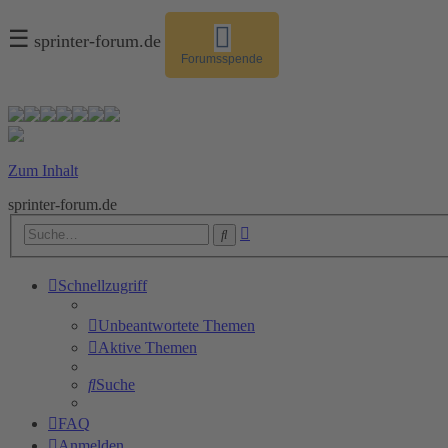
☰
sprinter-forum.de
Forumsspende
Zum Inhalt
sprinter-forum.de
Erweiterte
Suche
Suche
Schnellzugriff
Unbeantwortete Themen
Aktive Themen
Suche
FAQ
Anmelden