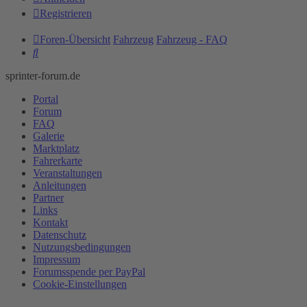
Registrieren
Foren-Übersicht
Fahrzeug
Fahrzeug - FAQ
Suche
sprinter-forum.de
Portal
Forum
FAQ
Galerie
Marktplatz
Fahrerkarte
Veranstaltungen
Anleitungen
Partner
Links
Kontakt
Datenschutz
Nutzungsbedingungen
Impressum
Forumsspende per PayPal
Cookie-Einstellungen