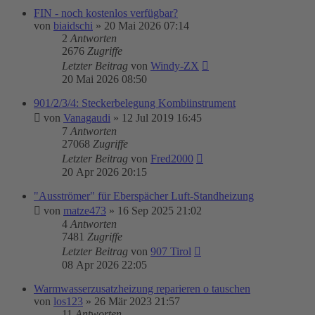
FIN - noch kostenlos verfügbar?
von
biaidschi
»
20 Mai 2026 07:14
2
Antworten
2676
Zugriffe
Letzter Beitrag
von
Windy-ZX
20 Mai 2026 08:50
901/2/3/4: Steckerbelegung Kombiinstrument
von
Vanagaudi
»
12 Jul 2019 16:45
7
Antworten
27068
Zugriffe
Letzter Beitrag
von
Fred2000
20 Apr 2026 20:15
"Ausströmer" für Eberspächer Luft-Standheizung
von
matze473
»
16 Sep 2025 21:02
4
Antworten
7481
Zugriffe
Letzter Beitrag
von
907 Tirol
08 Apr 2026 22:05
Warmwasserzusatzheizung reparieren o tauschen
von
los123
»
26 Mär 2023 21:57
11
Antworten