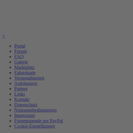
×
Portal
Forum
FAQ
Galerie
Marktplatz
Fahrerkarte
Veranstaltungen
Anleitungen
Partner
Links
Kontakt
Datenschutz
Nutzungsbedingungen
Impressum
Forumsspende per PayPal
Cookie-Einstellungen