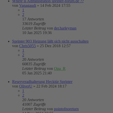
Where is Administration sprinter-forum.de ??
von
Vanagaudi
»
14 Feb 2024 17:55
1
2
17
Antworten
33619
Zugriffe
Letzter Beitrag
von
der.harleyman
10 Jan 2025 19:36
Sprinter 903 Heizung läßt sich nicht ausschalten
von
Chris5055
»
25 Dez 2018 12:57
1
2
20
Antworten
60835
Zugriffe
Letzter Beitrag
von
Opa_R
05 Jan 2025 21:40
Reserveradhalterung Hecktür Sprinter
von
OliverU
»
22 Feb 2024 18:17
1
2
20
Antworten
41007
Zugriffe
Letzter Beitrag
von
pointofnoreturn