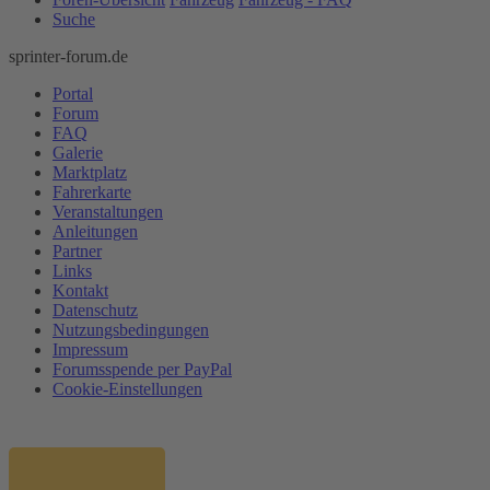
Suche
sprinter-forum.de
Portal
Forum
FAQ
Galerie
Marktplatz
Fahrerkarte
Veranstaltungen
Anleitungen
Partner
Links
Kontakt
Datenschutz
Nutzungsbedingungen
Impressum
Forumsspende per PayPal
Cookie-Einstellungen