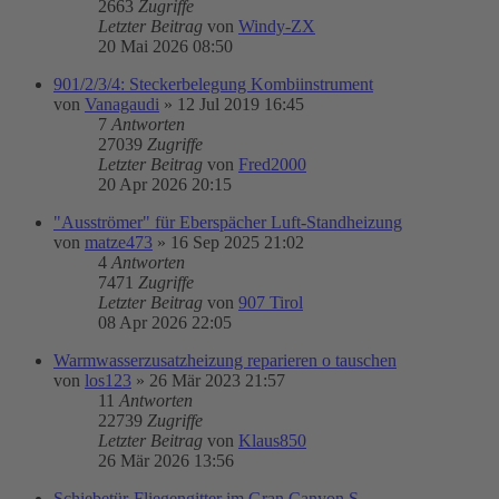
2663
Zugriffe
Letzter Beitrag
von
Windy-ZX
20 Mai 2026 08:50
901/2/3/4: Steckerbelegung Kombiinstrument
von
Vanagaudi
»
12 Jul 2019 16:45
7
Antworten
27039
Zugriffe
Letzter Beitrag
von
Fred2000
20 Apr 2026 20:15
"Ausströmer" für Eberspächer Luft-Standheizung
von
matze473
»
16 Sep 2025 21:02
4
Antworten
7471
Zugriffe
Letzter Beitrag
von
907 Tirol
08 Apr 2026 22:05
Warmwasserzusatzheizung reparieren o tauschen
von
los123
»
26 Mär 2023 21:57
11
Antworten
22739
Zugriffe
Letzter Beitrag
von
Klaus850
26 Mär 2026 13:56
Schiebetür-Fliegengitter im Gran Canyon S