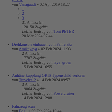
von
Vanagaudi
»
02 Apr 2019 18:27
1
2
3
31
Antworten
120150
Zugriffe
Letzter Beitrag
von
Toni PETER
20 Mär 2024 07:44
Drehkonsole einbauen vom Fahrersitz
von
Amikayaya
»
02 Feb 2024 11:03
2
Antworten
17707
Zugriffe
Letzter Beitrag
von
faye_groen
15 Feb 2024 16:55
Anhänerkupplung ORIS Typenschild verloren
von
Traveler_2
»
14 Feb 2024 09:57
3
Antworten
19064
Zugriffe
Letzter Beitrag
von
Powercruiser
14 Feb 2024 12:08
Fahrzeug scan
von
Bagu
»
09 Feb 2024 10:44