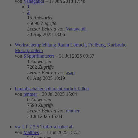
von
Vanagaudi
»
17 Jun 2018 17:48
1
2
15
Antworten
45690
Zugriffe
Letzter Beitrag
von
Vanagaudi
30 Aug 2025 18:06
Werkstattempfehlung Raum Lörrach, Freiburg, Karlsruhe
Motorproblem
von
SSpprriinntteerr
»
31 Jul 2025 09:37
1
Antworten
7282
Zugriffe
Letzter Beitrag
von
asap
01 Aug 2025 10:19
Umluftschalter soll nicht zurück fallen
von
rentner
»
30 Jul 2025 15:04
0
Antworten
7590
Zugriffe
Letzter Beitrag
von
rentner
30 Jul 2025 15:04
vw LT 2 2,5 Turbo schaltet ab
von
Matthes
»
11 Jun 2025 15:52
2
Antworten