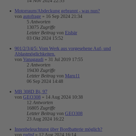
14 Nov 2024 22:55
Motorraum/Abdeckung gebrannt - was nun?
von
autofrage
»
16 Sep 2024 21:34
5
Antworten
13075
Zugriffe
Letzter Beitrag
von
Eisbär
03 Okt 2024 15:52
901/2/3/4/5: Vom Werk aus vorgesehene Auf- und
Ablastmöglichkeiten.
von
Vanagaudi
»
31 Jul 2019 17:55
2
Antworten
19430
Zugriffe
Letzter Beitrag
von
Maru11
06 Sep 2024 14:48
MB 308D Bj, 97
von
GEO308
»
14 Aug 2024 10:38
12
Antworten
16805
Zugriffe
Letzter Beitrag
von
GEO308
23 Aug 2024 16:22
Innenbeleuchtung über Bordbatterie möglich?
von
rudisf
»
12 Aug 2024 16:14