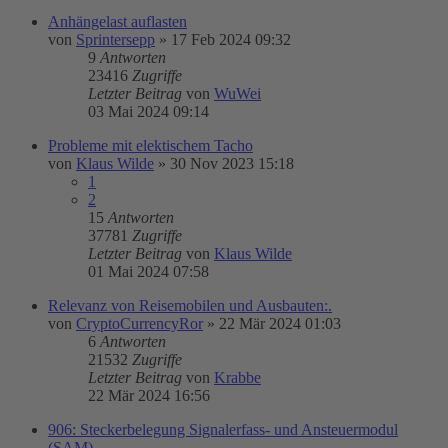
Anhängelast auflasten
von
Sprintersepp
»
17 Feb 2024 09:32
9
Antworten
23416
Zugriffe
Letzter Beitrag
von
WuWei
03 Mai 2024 09:14
Probleme mit elektischem Tacho
von
Klaus Wilde
»
30 Nov 2023 15:18
1
2
15
Antworten
37781
Zugriffe
Letzter Beitrag
von
Klaus Wilde
01 Mai 2024 07:58
Relevanz von Reisemobilen und Ausbauten:.
von
CryptoCurrencyRor
»
22 Mär 2024 01:03
6
Antworten
21532
Zugriffe
Letzter Beitrag
von
Krabbe
22 Mär 2024 16:56
906: Steckerbelegung Signalerfass- und Ansteuermodul
(SAM)