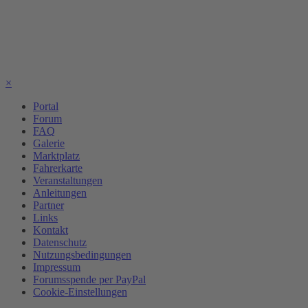
×
Portal
Forum
FAQ
Galerie
Marktplatz
Fahrerkarte
Veranstaltungen
Anleitungen
Partner
Links
Kontakt
Datenschutz
Nutzungsbedingungen
Impressum
Forumsspende per PayPal
Cookie-Einstellungen