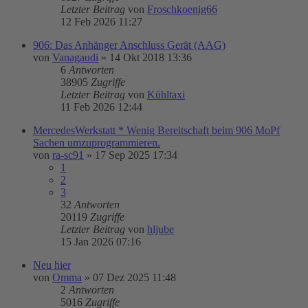
Letzter Beitrag
von
Froschkoenig66
12 Feb 2026 11:27
906: Das Anhänger Anschluss Gerät (AAG)
von
Vanagaudi
»
14 Okt 2018 13:36
6
Antworten
38905
Zugriffe
Letzter Beitrag
von
Kühltaxi
11 Feb 2026 12:44
MercedesWerkstatt * Wenig Bereitschaft beim 906 MoPf
Sachen umzuprogrammieren.
von
ra-sc91
»
17 Sep 2025 17:34
1
2
3
32
Antworten
20119
Zugriffe
Letzter Beitrag
von
hljube
15 Jan 2026 07:16
Neu hier
von
Omma
»
07 Dez 2025 11:48
2
Antworten
5016
Zugriffe