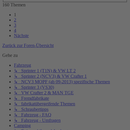
160 Themen
1
2
3
4
Nächste
Zurück zur Foren-Übersicht
Gehe zu
Fahrzeug
↳ Sprinter 1 (T1N) & VW LT 2
↳ Sprinter 2 (NCV3) & VW Crafter 1
↳ NCV3 MOPF (ab 09-2013) spezifische Themen
↳ Sprinter 3 (VS30)
↳ VW Crafter 2 & MAN TGE
↳ Fremdfabrikate
↳ fabrikatübergeifende Themen
↳ Schraubertipps
↳ Fahrzeug - FAQ
↳ Fahrzeug - Umfragen
Camping