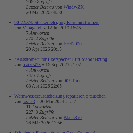
2669
Zugriffe
Letzter Beitrag
von
Windy-ZX
20 Mai 2026 08:50
901/2/3/4: Steckerbelegung Kombiinstrument
von
Vanagaudi
»
12 Jul 2019 16:45
7
Antworten
27052
Zugriffe
Letzter Beitrag
von
Fred2000
20 Apr 2026 20:15
"Ausströmer" für Eberspächer Luft-Standheizung
von
matze473
»
16 Sep 2025 21:02
4
Antworten
7472
Zugriffe
Letzter Beitrag
von
907 Tirol
08 Apr 2026 22:05
Warmwasserzusatzheizung reparieren o tauschen
von
los123
»
26 Mär 2023 21:57
11
Antworten
22743
Zugriffe
Letzter Beitrag
von
Klaus850
26 Mär 2026 13:56
Schiebetür-Fliegengitter im Gran Canyon S