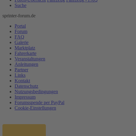
Suche
sprinter-forum.de
Portal
Forum
FAQ
Galerie
Marktplatz
Fahrerkarte
Veranstaltungen
Anleitungen
Partner
Links
Kontakt
Datenschutz
Nutzungsbedingungen
Impressum
Forumsspende per PayPal
Cookie-Einstellungen