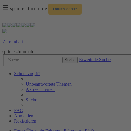
☰
sprinter-forum.de
Forumsspende
Zum Inhalt
sprinter-forum.de
Erweiterte Suche
Suche
Schnellzugriff
Unbeantwortete Themen
Aktive Themen
Suche
FAQ
Anmelden
Registrieren
Foren-Übersicht
Fahrzeug
Fahrzeug - FAQ