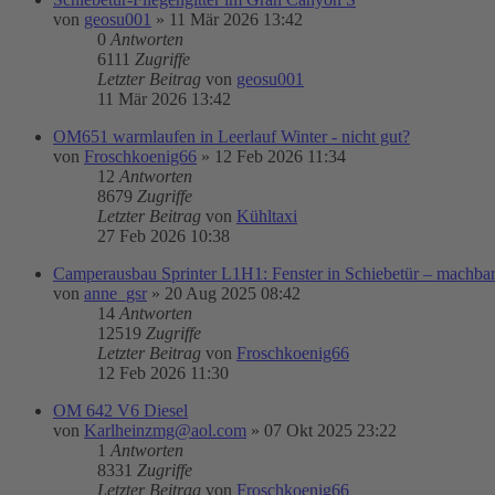
von
geosu001
»
11 Mär 2026 13:42
0
Antworten
6111
Zugriffe
Letzter Beitrag
von
geosu001
11 Mär 2026 13:42
OM651 warmlaufen in Leerlauf Winter - nicht gut?
von
Froschkoenig66
»
12 Feb 2026 11:34
12
Antworten
8679
Zugriffe
Letzter Beitrag
von
Kühltaxi
27 Feb 2026 10:38
Camperausbau Sprinter L1H1: Fenster in Schiebetür – machba
von
anne_gsr
»
20 Aug 2025 08:42
14
Antworten
12519
Zugriffe
Letzter Beitrag
von
Froschkoenig66
12 Feb 2026 11:30
OM 642 V6 Diesel
von
Karlheinzmg@aol.com
»
07 Okt 2025 23:22
1
Antworten
8331
Zugriffe
Letzter Beitrag
von
Froschkoenig66