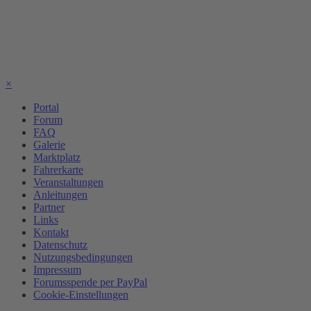
×
Portal
Forum
FAQ
Galerie
Marktplatz
Fahrerkarte
Veranstaltungen
Anleitungen
Partner
Links
Kontakt
Datenschutz
Nutzungsbedingungen
Impressum
Forumsspende per PayPal
Cookie-Einstellungen