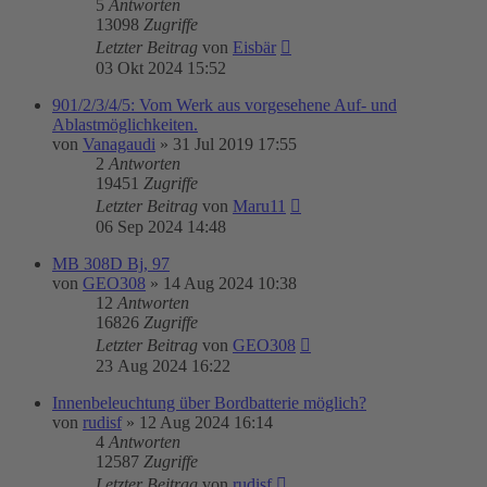
5
Antworten
13098
Zugriffe
Letzter Beitrag
von
Eisbär
03 Okt 2024 15:52
901/2/3/4/5: Vom Werk aus vorgesehene Auf- und
Ablastmöglichkeiten.
von
Vanagaudi
»
31 Jul 2019 17:55
2
Antworten
19451
Zugriffe
Letzter Beitrag
von
Maru11
06 Sep 2024 14:48
MB 308D Bj, 97
von
GEO308
»
14 Aug 2024 10:38
12
Antworten
16826
Zugriffe
Letzter Beitrag
von
GEO308
23 Aug 2024 16:22
Innenbeleuchtung über Bordbatterie möglich?
von
rudisf
»
12 Aug 2024 16:14
4
Antworten
12587
Zugriffe
Letzter Beitrag
von
rudisf