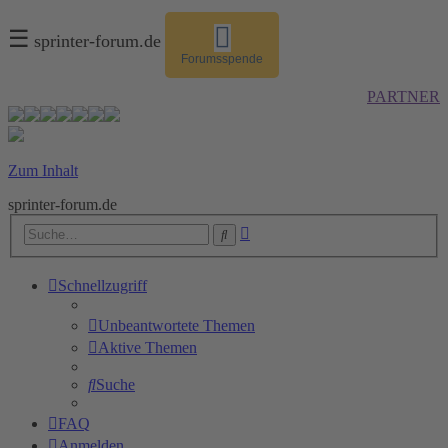
☰
sprinter-forum.de
Forumsspende
PARTNER
Zum Inhalt
sprinter-forum.de
Erweiterte
Suche
Suche
Schnellzugriff
Unbeantwortete Themen
Aktive Themen
Suche
FAQ
Anmelden