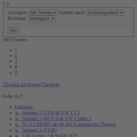
Anzeigen:
Sortiere nach:
Richtung:
160 Themen
1
2
3
4
Nächste
Zurück zur Foren-Übersicht
Gehe zu
Fahrzeug
↳ Sprinter 1 (T1N) & VW LT 2
↳ Sprinter 2 (NCV3) & VW Crafter 1
↳ NCV3 MOPF (ab 09-2013) spezifische Themen
↳ Sprinter 3 (VS30)
↳ VW Crafter 2 & MAN TGE