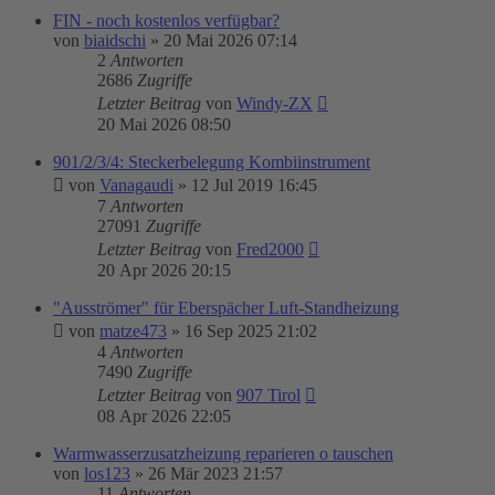
FIN - noch kostenlos verfügbar?
von
biaidschi
»
20 Mai 2026 07:14
2
Antworten
2686
Zugriffe
Letzter Beitrag
von
Windy-ZX
20 Mai 2026 08:50
901/2/3/4: Steckerbelegung Kombiinstrument
von
Vanagaudi
»
12 Jul 2019 16:45
7
Antworten
27091
Zugriffe
Letzter Beitrag
von
Fred2000
20 Apr 2026 20:15
"Ausströmer" für Eberspächer Luft-Standheizung
von
matze473
»
16 Sep 2025 21:02
4
Antworten
7490
Zugriffe
Letzter Beitrag
von
907 Tirol
08 Apr 2026 22:05
Warmwasserzusatzheizung reparieren o tauschen
von
los123
»
26 Mär 2023 21:57
11
Antworten