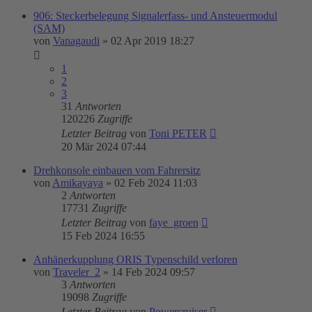
906: Steckerbelegung Signalerfass- und Ansteuermodul
(SAM)
von
Vanagaudi
»
02 Apr 2019 18:27
1
2
3
31
Antworten
120226
Zugriffe
Letzter Beitrag
von
Toni PETER
20 Mär 2024 07:44
Drehkonsole einbauen vom Fahrersitz
von
Amikayaya
»
02 Feb 2024 11:03
2
Antworten
17731
Zugriffe
Letzter Beitrag
von
faye_groen
15 Feb 2024 16:55
Anhänerkupplung ORIS Typenschild verloren
von
Traveler_2
»
14 Feb 2024 09:57
3
Antworten
19098
Zugriffe
Letzter Beitrag
von
Powercruiser