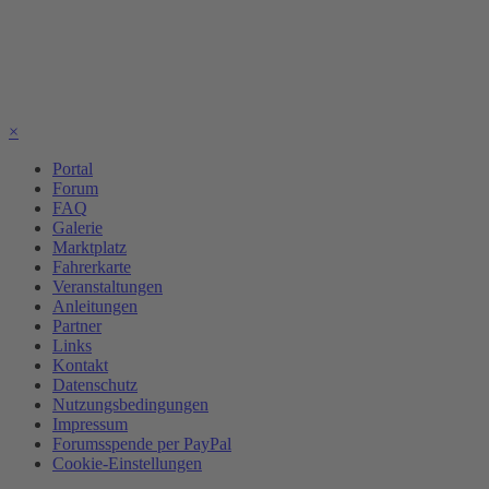
×
Portal
Forum
FAQ
Galerie
Marktplatz
Fahrerkarte
Veranstaltungen
Anleitungen
Partner
Links
Kontakt
Datenschutz
Nutzungsbedingungen
Impressum
Forumsspende per PayPal
Cookie-Einstellungen