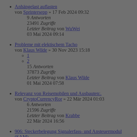
Anhängelast auflasten
von
Sprintersepp
»
17 Feb 2024 09:32
9
Antworten
23491
Zugriffe
Letzter Beitrag
von
WuWei
03 Mai 2024 09:14
Probleme mit elektischem Tacho
von
Klaus Wilde
»
30 Nov 2023 15:18
1
2
15
Antworten
37873
Zugriffe
Letzter Beitrag
von
Klaus Wilde
01 Mai 2024 07:58
Relevanz von Reisemobilen und Ausbauten:.
von
CryptoCurrencyRor
»
22 Mär 2024 01:03
6
Antworten
21596
Zugriffe
Letzter Beitrag
von
Krabbe
22 Mär 2024 16:56
906: Steckerbelegung Signalerfass- und Ansteuermodul
(SAM)