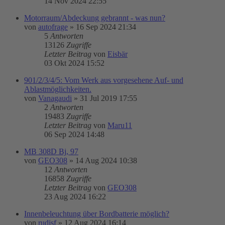
14 Nov 2024 22:55
Motorraum/Abdeckung gebrannt - was nun?
von
autofrage
»
16 Sep 2024 21:34
5
Antworten
13126
Zugriffe
Letzter Beitrag
von
Eisbär
03 Okt 2024 15:52
901/2/3/4/5: Vom Werk aus vorgesehene Auf- und
Ablastmöglichkeiten.
von
Vanagaudi
»
31 Jul 2019 17:55
2
Antworten
19483
Zugriffe
Letzter Beitrag
von
Maru11
06 Sep 2024 14:48
MB 308D Bj, 97
von
GEO308
»
14 Aug 2024 10:38
12
Antworten
16858
Zugriffe
Letzter Beitrag
von
GEO308
23 Aug 2024 16:22
Innenbeleuchtung über Bordbatterie möglich?
von
rudisf
»
12 Aug 2024 16:14