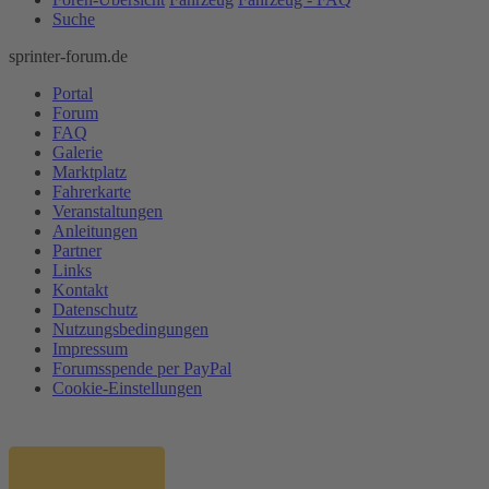
Suche
sprinter-forum.de
Portal
Forum
FAQ
Galerie
Marktplatz
Fahrerkarte
Veranstaltungen
Anleitungen
Partner
Links
Kontakt
Datenschutz
Nutzungsbedingungen
Impressum
Forumsspende per PayPal
Cookie-Einstellungen