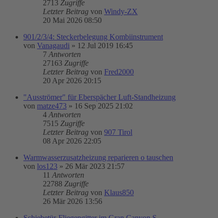
2713
Zugriffe
Letzter Beitrag
von
Windy-ZX
20 Mai 2026 08:50
901/2/3/4: Steckerbelegung Kombiinstrument
von
Vanagaudi
»
12 Jul 2019 16:45
7
Antworten
27163
Zugriffe
Letzter Beitrag
von
Fred2000
20 Apr 2026 20:15
"Ausströmer" für Eberspächer Luft-Standheizung
von
matze473
»
16 Sep 2025 21:02
4
Antworten
7515
Zugriffe
Letzter Beitrag
von
907 Tirol
08 Apr 2026 22:05
Warmwasserzusatzheizung reparieren o tauschen
von
los123
»
26 Mär 2023 21:57
11
Antworten
22788
Zugriffe
Letzter Beitrag
von
Klaus850
26 Mär 2026 13:56
Schiebetür-Fliegengitter im Gran Canyon S