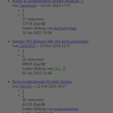
Where is Administration sprinter-forum.de ??
von
Vanagaudi
»
14 Feb 2024 17:55
1
2
17
Antworten
33718
Zugriffe
Letzter Beitrag
von
der.harleyman
10 Jan 2025 19:36
Sprinter 903 Heizung läßt sich nicht ausschalten
von
Chris5055
»
25 Dez 2018 12:57
1
2
20
Antworten
60928
Zugriffe
Letzter Beitrag
von
Opa_R
05 Jan 2025 21:40
Reserveradhalterung Hecktür Sprinter
von
OliverU
»
22 Feb 2024 18:17
1
2
20
Antworten
41118
Zugriffe
Letzter Beitrag
von
pointofnoreturn