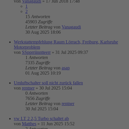
von
Vanagaudi
»
17 Jun 2018 17:48
1
2
15
Antworten
45903
Zugriffe
Letzter Beitrag
von
Vanagaudi
30 Aug 2025 18:06
Werkstattempfehlung Raum Lörrach, Freiburg, Karlsruhe
Motorproblem
von
SSpprriinntteerr
»
31 Jul 2025 09:37
1
Antworten
7335
Zugriffe
Letzter Beitrag
von
asap
01 Aug 2025 10:19
Umluftschalter soll nicht zurück fallen
von
rentner
»
30 Jul 2025 15:04
0
Antworten
7656
Zugriffe
Letzter Beitrag
von
rentner
30 Jul 2025 15:04
vw LT 2 2,5 Turbo schaltet ab
von
Matthes
»
11 Jun 2025 15:52
2
Antworten