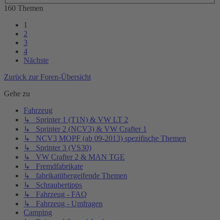
160 Themen
1
2
3
4
Nächste
Zurück zur Foren-Übersicht
Gehe zu
Fahrzeug
↳ Sprinter 1 (T1N) & VW LT 2
↳ Sprinter 2 (NCV3) & VW Crafter 1
↳ NCV3 MOPF (ab 09-2013) spezifische Themen
↳ Sprinter 3 (VS30)
↳ VW Crafter 2 & MAN TGE
↳ Fremdfabrikate
↳ fabrikatübergeifende Themen
↳ Schraubertipps
↳ Fahrzeug - FAQ
↳ Fahrzeug - Umfragen
Camping