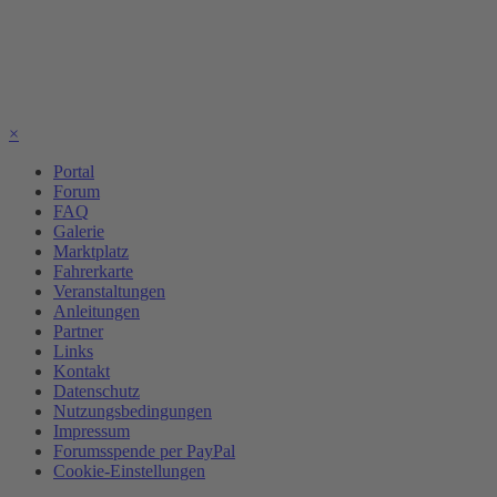
×
Portal
Forum
FAQ
Galerie
Marktplatz
Fahrerkarte
Veranstaltungen
Anleitungen
Partner
Links
Kontakt
Datenschutz
Nutzungsbedingungen
Impressum
Forumsspende per PayPal
Cookie-Einstellungen