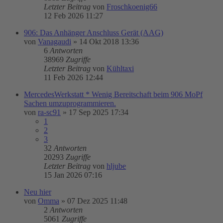
Letzter Beitrag
von
Froschkoenig66
12 Feb 2026 11:27
906: Das Anhänger Anschluss Gerät (AAG)
von
Vanagaudi
»
14 Okt 2018 13:36
6
Antworten
38969
Zugriffe
Letzter Beitrag
von
Kühltaxi
11 Feb 2026 12:44
MercedesWerkstatt * Wenig Bereitschaft beim 906 MoPf
Sachen umzuprogrammieren.
von
ra-sc91
»
17 Sep 2025 17:34
1
2
3
32
Antworten
20293
Zugriffe
Letzter Beitrag
von
hljube
15 Jan 2026 07:16
Neu hier
von
Omma
»
07 Dez 2025 11:48
2
Antworten
5061
Zugriffe