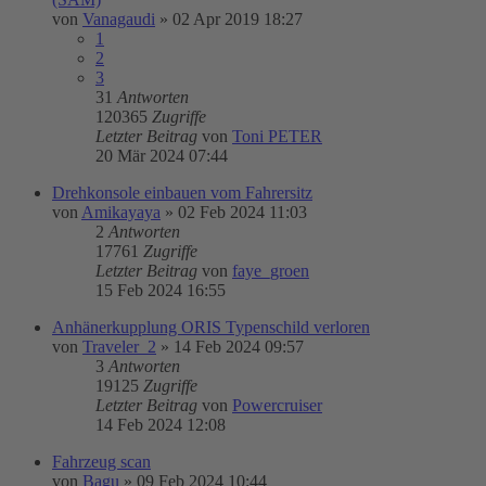
von
Vanagaudi
»
02 Apr 2019 18:27
1
2
3
31
Antworten
120365
Zugriffe
Letzter Beitrag
von
Toni PETER
20 Mär 2024 07:44
Drehkonsole einbauen vom Fahrersitz
von
Amikayaya
»
02 Feb 2024 11:03
2
Antworten
17761
Zugriffe
Letzter Beitrag
von
faye_groen
15 Feb 2024 16:55
Anhänerkupplung ORIS Typenschild verloren
von
Traveler_2
»
14 Feb 2024 09:57
3
Antworten
19125
Zugriffe
Letzter Beitrag
von
Powercruiser
14 Feb 2024 12:08
Fahrzeug scan
von
Bagu
»
09 Feb 2024 10:44