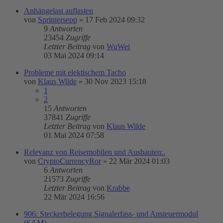
Anhängelast auflasten
von
Sprintersepp
»
17 Feb 2024 09:32
9
Antworten
23454
Zugriffe
Letzter Beitrag
von
WuWei
03 Mai 2024 09:14
Probleme mit elektischem Tacho
von
Klaus Wilde
»
30 Nov 2023 15:18
1
2
15
Antworten
37841
Zugriffe
Letzter Beitrag
von
Klaus Wilde
01 Mai 2024 07:58
Relevanz von Reisemobilen und Ausbauten:.
von
CryptoCurrencyRor
»
22 Mär 2024 01:03
6
Antworten
21573
Zugriffe
Letzter Beitrag
von
Krabbe
22 Mär 2024 16:56
906: Steckerbelegung Signalerfass- und Ansteuermodul
(SAM)