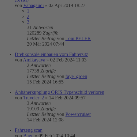
von
Vanagaudi
»
02 Apr 2019 18:27
1
2
3
31
Antworten
120289
Zugriffe
Letzter Beitrag
von
Toni PETER
20 Mär 2024 07:44
Drehkonsole einbauen vom Fahrersitz
von
Amikayaya
»
02 Feb 2024 11:03
2
Antworten
17738
Zugriffe
Letzter Beitrag
von
faye_groen
15 Feb 2024 16:55
Anhänerkupplung ORIS Typenschild verloren
von
Traveler_2
»
14 Feb 2024 09:57
3
Antworten
19109
Zugriffe
Letzter Beitrag
von
Powercruiser
14 Feb 2024 12:08
Fahrzeug scan
von
Bagu
»
09 Feb 2024 10:44