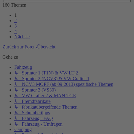
160 Themen
1
2
3
4
Nächste
Zurück zur Foren-Übersicht
Gehe zu
Fahrzeug
↳ Sprinter 1 (T1N) & VW LT 2
↳ Sprinter 2 (NCV3) & VW Crafter 1
↳ NCV3 MOPF (ab 09-2013) spezifische Themen
↳ Sprinter 3 (VS30)
↳ VW Crafter 2 & MAN TGE
↳ Fremdfabrikate
↳ fabrikatübergeifende Themen
↳ Schraubertipps
↳ Fahrzeug - FAQ
↳ Fahrzeug - Umfragen
Camping