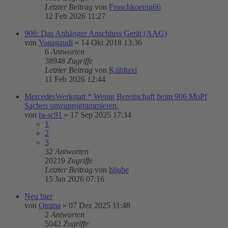
Letzter Beitrag
von
Froschkoenig66
12 Feb 2026 11:27
906: Das Anhänger Anschluss Gerät (AAG)
von
Vanagaudi
»
14 Okt 2018 13:36
6
Antworten
38948
Zugriffe
Letzter Beitrag
von
Kühltaxi
11 Feb 2026 12:44
MercedesWerkstatt * Wenig Bereitschaft beim 906 MoPf
Sachen umzuprogrammieren.
von
ra-sc91
»
17 Sep 2025 17:34
1
2
3
32
Antworten
20219
Zugriffe
Letzter Beitrag
von
hljube
15 Jan 2026 07:16
Neu hier
von
Omma
»
07 Dez 2025 11:48
2
Antworten
5042
Zugriffe