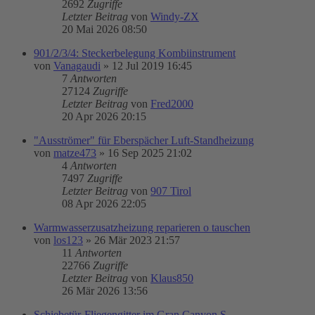
2692
Zugriffe
Letzter Beitrag
von
Windy-ZX
20 Mai 2026 08:50
901/2/3/4: Steckerbelegung Kombiinstrument
von
Vanagaudi
»
12 Jul 2019 16:45
7
Antworten
27124
Zugriffe
Letzter Beitrag
von
Fred2000
20 Apr 2026 20:15
"Ausströmer" für Eberspächer Luft-Standheizung
von
matze473
»
16 Sep 2025 21:02
4
Antworten
7497
Zugriffe
Letzter Beitrag
von
907 Tirol
08 Apr 2026 22:05
Warmwasserzusatzheizung reparieren o tauschen
von
los123
»
26 Mär 2023 21:57
11
Antworten
22766
Zugriffe
Letzter Beitrag
von
Klaus850
26 Mär 2026 13:56
Schiebetür-Fliegengitter im Gran Canyon S