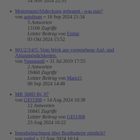
14 Nov 2024 22:55
Motorraum/Abdeckung gebrannt - was nun?
von
autofrage
»
16 Sep 2024 21:34
5
Antworten
13106
Zugriffe
Letzter Beitrag
von
Eisbär
03 Okt 2024 15:52
901/2/3/4/5: Vom Werk aus vorgesehene Auf- und
Ablastmöglichkeiten.
von
Vanagaudi
»
31 Jul 2019 17:55
2
Antworten
19460
Zugriffe
Letzter Beitrag
von
Maru11
06 Sep 2024 14:48
MB 308D Bj, 97
von
GEO308
»
14 Aug 2024 10:38
12
Antworten
16841
Zugriffe
Letzter Beitrag
von
GEO308
23 Aug 2024 16:22
Innenbeleuchtung über Bordbatterie möglich?
von
rudisf
»
12 Aug 2024 16:14