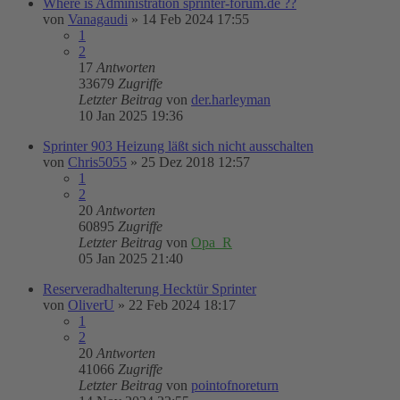
Where is Administration sprinter-forum.de ??
von
Vanagaudi
»
14 Feb 2024 17:55
1
2
17
Antworten
33679
Zugriffe
Letzter Beitrag
von
der.harleyman
10 Jan 2025 19:36
Sprinter 903 Heizung läßt sich nicht ausschalten
von
Chris5055
»
25 Dez 2018 12:57
1
2
20
Antworten
60895
Zugriffe
Letzter Beitrag
von
Opa_R
05 Jan 2025 21:40
Reserveradhalterung Hecktür Sprinter
von
OliverU
»
22 Feb 2024 18:17
1
2
20
Antworten
41066
Zugriffe
Letzter Beitrag
von
pointofnoreturn