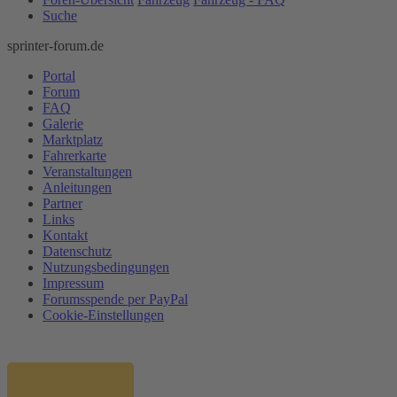
Suche
sprinter-forum.de
Portal
Forum
FAQ
Galerie
Marktplatz
Fahrerkarte
Veranstaltungen
Anleitungen
Partner
Links
Kontakt
Datenschutz
Nutzungsbedingungen
Impressum
Forumsspende per PayPal
Cookie-Einstellungen