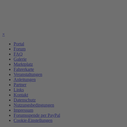
×
Portal
Forum
FAQ
Galerie
Marktplatz
Fahrerkarte
Veranstaltungen
Anleitungen
Partner
Links
Kontakt
Datenschutz
Nutzungsbedingungen
Impressum
Forumsspende per PayPal
Cookie-Einstellungen