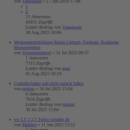
von
Vanagaudi
»
17 Jun 2018 17:48
1
2
15
Antworten
45831
Zugriffe
Letzter Beitrag
von
Vanagaudi
30 Aug 2025 18:06
Werkstattempfehlung Raum Lörrach, Freiburg, Karlsruhe
Motorproblem
von
SSpprriinntteerr
»
31 Jul 2025 09:37
1
Antworten
7315
Zugriffe
Letzter Beitrag
von
asap
01 Aug 2025 10:19
Umluftschalter soll nicht zurück fallen
von
rentner
»
30 Jul 2025 15:04
0
Antworten
7634
Zugriffe
Letzter Beitrag
von
rentner
30 Jul 2025 15:04
vw LT 2 2,5 Turbo schaltet ab
von
Matthes
»
11 Jun 2025 15:52
2
Antworten