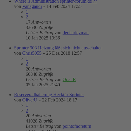
Where is Administration sprinter-forum.de ??
von
Vanagaudi
»
14 Feb 2024 17:55
1
2
17
Antworten
33636
Zugriffe
Letzter Beitrag
von
der.harleyman
10 Jan 2025 19:36
Sprinter 903 Heizung läßt sich nicht ausschalten
von
Chris5055
»
25 Dez 2018 12:57
1
2
20
Antworten
60848
Zugriffe
Letzter Beitrag
von
Opa_R
05 Jan 2025 21:40
Reserveradhalterung Hecktür Sprinter
von
OliverU
»
22 Feb 2024 18:17
1
2
20
Antworten
41028
Zugriffe
Letzter Beitrag
von
pointofnoreturn