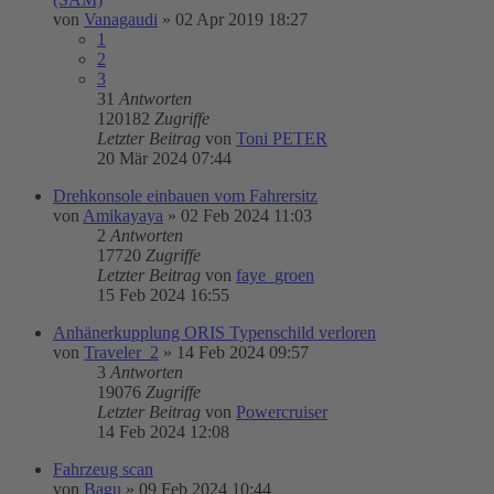
von
Vanagaudi
»
02 Apr 2019 18:27
1
2
3
31
Antworten
120182
Zugriffe
Letzter Beitrag
von
Toni PETER
20 Mär 2024 07:44
Drehkonsole einbauen vom Fahrersitz
von
Amikayaya
»
02 Feb 2024 11:03
2
Antworten
17720
Zugriffe
Letzter Beitrag
von
faye_groen
15 Feb 2024 16:55
Anhänerkupplung ORIS Typenschild verloren
von
Traveler_2
»
14 Feb 2024 09:57
3
Antworten
19076
Zugriffe
Letzter Beitrag
von
Powercruiser
14 Feb 2024 12:08
Fahrzeug scan
von
Bagu
»
09 Feb 2024 10:44