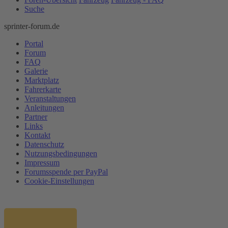
Suche
sprinter-forum.de
Portal
Forum
FAQ
Galerie
Marktplatz
Fahrerkarte
Veranstaltungen
Anleitungen
Partner
Links
Kontakt
Datenschutz
Nutzungsbedingungen
Impressum
Forumsspende per PayPal
Cookie-Einstellungen