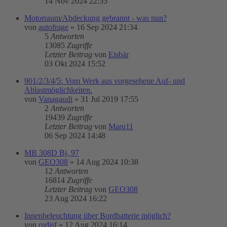
14 Nov 2024 22:55
Motorraum/Abdeckung gebrannt - was nun?
von
autofrage
»
16 Sep 2024 21:34
5
Antworten
13085
Zugriffe
Letzter Beitrag
von
Eisbär
03 Okt 2024 15:52
901/2/3/4/5: Vom Werk aus vorgesehene Auf- und
Ablastmöglichkeiten.
von
Vanagaudi
»
31 Jul 2019 17:55
2
Antworten
19439
Zugriffe
Letzter Beitrag
von
Maru11
06 Sep 2024 14:48
MB 308D Bj, 97
von
GEO308
»
14 Aug 2024 10:38
12
Antworten
16814
Zugriffe
Letzter Beitrag
von
GEO308
23 Aug 2024 16:22
Innenbeleuchtung über Bordbatterie möglich?
von
rudisf
»
12 Aug 2024 16:14