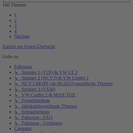
160 Themen
1
2
3
4
Nächste
Zurück zur Foren-Übersicht
Gehe zu
Fahrzeug
↳ Sprinter 1 (T1N) & VW LT 2
↳ Sprinter 2 (NCV3) & VW Crafter 1
↳ NCV3 MOPF (ab 09-2013) spezifische Themen
↳ Sprinter 3 (VS30)
↳ VW Crafter 2 & MAN TGE
↳ Fremdfabrikate
↳ fabrikatübergeifende Themen
↳ Schraubertipps
↳ Fahrzeug - FAQ
↳ Fahrzeug - Umfragen
Camping