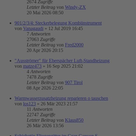
2674
Zugriffe
Letzter Beitrag
von
Windy-ZX
20 Mai 2026 08:50
901/2/3/4: Steckerbelegung Kombiinstrument
von
Vanagaudi
»
12 Jul 2019 16:45
7
Antworten
27063
Zugriffe
Letzter Beitrag
von
Fred2000
20 Apr 2026 20:15
"Ausströmer" für Eberspächer Luft-Standheizung
von
matze473
»
16 Sep 2025 21:02
4
Antworten
7478
Zugriffe
Letzter Beitrag
von
907 Tirol
08 Apr 2026 22:05
Warmwasserzusatzheizung reparieren o tauschen
von
los123
»
26 Mär 2023 21:57
11
Antworten
22747
Zugriffe
Letzter Beitrag
von
Klaus850
26 Mär 2026 13:56
Schiebetür-Fliegengitter im Gran Canyon S