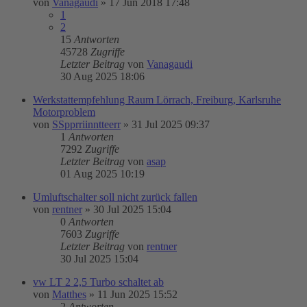
von
Vanagaudi
»
17 Jun 2018 17:48
1
2
15
Antworten
45728
Zugriffe
Letzter Beitrag
von
Vanagaudi
30 Aug 2025 18:06
Werkstattempfehlung Raum Lörrach, Freiburg, Karlsruhe
Motorproblem
von
SSpprriinntteerr
»
31 Jul 2025 09:37
1
Antworten
7292
Zugriffe
Letzter Beitrag
von
asap
01 Aug 2025 10:19
Umluftschalter soll nicht zurück fallen
von
rentner
»
30 Jul 2025 15:04
0
Antworten
7603
Zugriffe
Letzter Beitrag
von
rentner
30 Jul 2025 15:04
vw LT 2 2,5 Turbo schaltet ab
von
Matthes
»
11 Jun 2025 15:52
2
Antworten