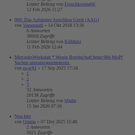
Letzter Beitrag
von
Froschkoenig66
12 Feb 2026 11:27
906: Das Anhänger Anschluss Gerät (AAG)
von
Vanagaudi
»
14 Okt 2018 13:36
6
Antworten
38918
Zugriffe
Letzter Beitrag
von
Kühltaxi
11 Feb 2026 12:44
MercedesWerkstatt * Wenig Bereitschaft beim 906 MoPf
Sachen umzuprogrammieren.
von
ra-sc91
»
17 Sep 2025 17:34
1
2
3
32
Antworten
20138
Zugriffe
Letzter Beitrag
von
hljube
15 Jan 2026 07:16
Neu hier
von
Omma
»
07 Dez 2025 11:48
2
Antworten
5021
Zugriffe