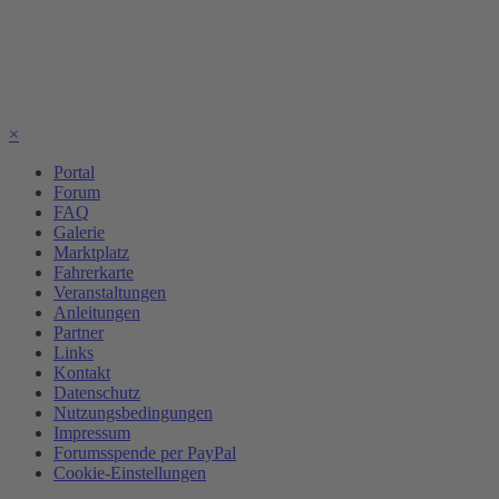
×
Portal
Forum
FAQ
Galerie
Marktplatz
Fahrerkarte
Veranstaltungen
Anleitungen
Partner
Links
Kontakt
Datenschutz
Nutzungsbedingungen
Impressum
Forumsspende per PayPal
Cookie-Einstellungen