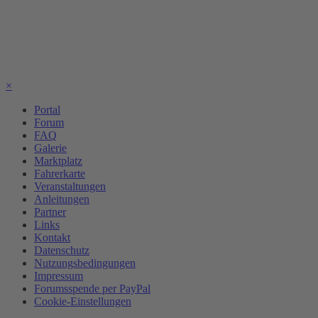
×
Portal
Forum
FAQ
Galerie
Marktplatz
Fahrerkarte
Veranstaltungen
Anleitungen
Partner
Links
Kontakt
Datenschutz
Nutzungsbedingungen
Impressum
Forumsspende per PayPal
Cookie-Einstellungen