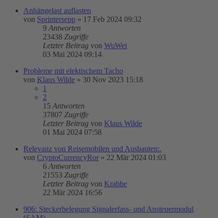
Anhängelast auflasten
von
Sprintersepp
»
17 Feb 2024 09:32
9
Antworten
23438
Zugriffe
Letzter Beitrag
von
WuWei
03 Mai 2024 09:14
Probleme mit elektischem Tacho
von
Klaus Wilde
»
30 Nov 2023 15:18
1
2
15
Antworten
37807
Zugriffe
Letzter Beitrag
von
Klaus Wilde
01 Mai 2024 07:58
Relevanz von Reisemobilen und Ausbauten:.
von
CryptoCurrencyRor
»
22 Mär 2024 01:03
6
Antworten
21553
Zugriffe
Letzter Beitrag
von
Krabbe
22 Mär 2024 16:56
906: Steckerbelegung Signalerfass- und Ansteuermodul
(SAM)