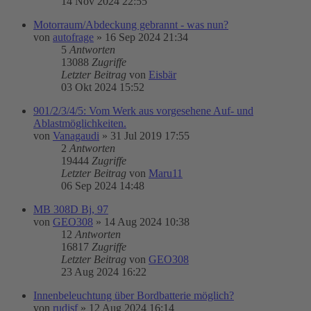
14 Nov 2024 22:55
Motorraum/Abdeckung gebrannt - was nun?
von
autofrage
»
16 Sep 2024 21:34
5
Antworten
13088
Zugriffe
Letzter Beitrag
von
Eisbär
03 Okt 2024 15:52
901/2/3/4/5: Vom Werk aus vorgesehene Auf- und
Ablastmöglichkeiten.
von
Vanagaudi
»
31 Jul 2019 17:55
2
Antworten
19444
Zugriffe
Letzter Beitrag
von
Maru11
06 Sep 2024 14:48
MB 308D Bj, 97
von
GEO308
»
14 Aug 2024 10:38
12
Antworten
16817
Zugriffe
Letzter Beitrag
von
GEO308
23 Aug 2024 16:22
Innenbeleuchtung über Bordbatterie möglich?
von
rudisf
»
12 Aug 2024 16:14