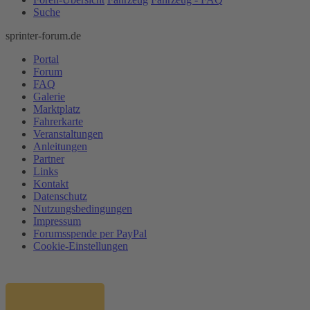
Suche
sprinter-forum.de
Portal
Forum
FAQ
Galerie
Marktplatz
Fahrerkarte
Veranstaltungen
Anleitungen
Partner
Links
Kontakt
Datenschutz
Nutzungsbedingungen
Impressum
Forumsspende per PayPal
Cookie-Einstellungen