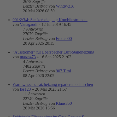
2678
Zugriffe
Letzter Beitrag
von
Windy-ZX
20 Mai 2026 08:50
901/2/3/4: Steckerbelegung Kombiinstrument
von
Vanagaudi
»
12 Jul 2019 16:45
7
Antworten
27079
Zugriffe
Letzter Beitrag
von
Fred2000
20 Apr 2026 20:15
"Ausströmer" für Eberspächer Luft-Standheizung
von
matze473
»
16 Sep 2025 21:02
4
Antworten
7482
Zugriffe
Letzter Beitrag
von
907 Tirol
08 Apr 2026 22:05
Warmwasserzusatzheizung reparieren o tauschen
von
los123
»
26 Mär 2023 21:57
11
Antworten
22749
Zugriffe
Letzter Beitrag
von
Klaus850
26 Mär 2026 13:56
Schiebetür-Fliegengitter im Gran Canyon S