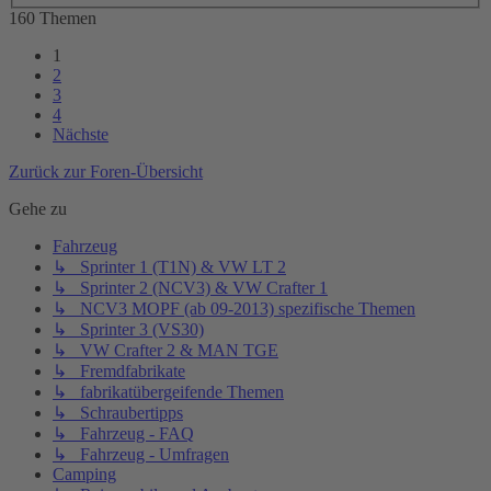
160 Themen
1
2
3
4
Nächste
Zurück zur Foren-Übersicht
Gehe zu
Fahrzeug
↳ Sprinter 1 (T1N) & VW LT 2
↳ Sprinter 2 (NCV3) & VW Crafter 1
↳ NCV3 MOPF (ab 09-2013) spezifische Themen
↳ Sprinter 3 (VS30)
↳ VW Crafter 2 & MAN TGE
↳ Fremdfabrikate
↳ fabrikatübergeifende Themen
↳ Schraubertipps
↳ Fahrzeug - FAQ
↳ Fahrzeug - Umfragen
Camping