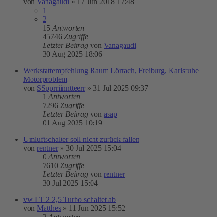
von
Vanagaudi
»
17 Jun 2018 17:48
1
2
15
Antworten
45746
Zugriffe
Letzter Beitrag
von
Vanagaudi
30 Aug 2025 18:06
Werkstattempfehlung Raum Lörrach, Freiburg, Karlsruhe
Motorproblem
von
SSpprriinntteerr
»
31 Jul 2025 09:37
1
Antworten
7296
Zugriffe
Letzter Beitrag
von
asap
01 Aug 2025 10:19
Umluftschalter soll nicht zurück fallen
von
rentner
»
30 Jul 2025 15:04
0
Antworten
7610
Zugriffe
Letzter Beitrag
von
rentner
30 Jul 2025 15:04
vw LT 2 2,5 Turbo schaltet ab
von
Matthes
»
11 Jun 2025 15:52
2
Antworten