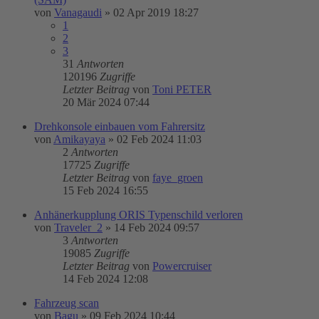
von
Vanagaudi
»
02 Apr 2019 18:27
1
2
3
31
Antworten
120196
Zugriffe
Letzter Beitrag
von
Toni PETER
20 Mär 2024 07:44
Drehkonsole einbauen vom Fahrersitz
von
Amikayaya
»
02 Feb 2024 11:03
2
Antworten
17725
Zugriffe
Letzter Beitrag
von
faye_groen
15 Feb 2024 16:55
Anhänerkupplung ORIS Typenschild verloren
von
Traveler_2
»
14 Feb 2024 09:57
3
Antworten
19085
Zugriffe
Letzter Beitrag
von
Powercruiser
14 Feb 2024 12:08
Fahrzeug scan
von
Bagu
»
09 Feb 2024 10:44