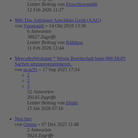
Letzter Beitrag
von
Froschkoenig66
12 Feb 2026 11:27
906: Das Anhänger Anschluss Gerät (AAG)
von
Vanagaudi
»
14 Okt 2018 13:36
6
Antworten
38927
Zugriffe
Letzter Beitrag
von
Kühltaxi
11 Feb 2026 12:44
MercedesWerkstatt * Wenig Bereitschaft beim 906 MoPf
Sachen umzuprogrammieren.
von
ra-sc91
»
17 Sep 2025 17:34
1
2
3
32
Antworten
20145
Zugriffe
Letzter Beitrag
von
hljube
15 Jan 2026 07:16
Neu hier
von
Omma
»
07 Dez 2025 11:48
2
Antworten
5024
Zugriffe