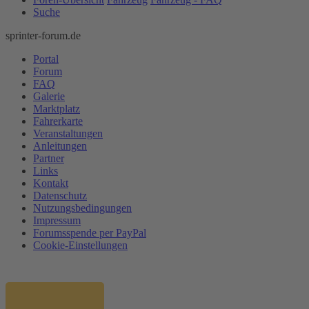
Suche
sprinter-forum.de
Portal
Forum
FAQ
Galerie
Marktplatz
Fahrerkarte
Veranstaltungen
Anleitungen
Partner
Links
Kontakt
Datenschutz
Nutzungsbedingungen
Impressum
Forumsspende per PayPal
Cookie-Einstellungen