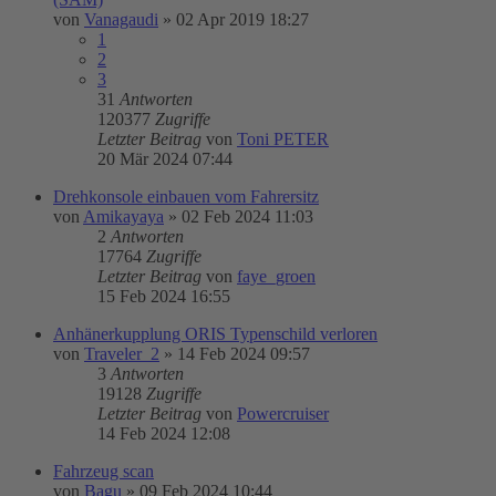
von
Vanagaudi
»
02 Apr 2019 18:27
1
2
3
31
Antworten
120377
Zugriffe
Letzter Beitrag
von
Toni PETER
20 Mär 2024 07:44
Drehkonsole einbauen vom Fahrersitz
von
Amikayaya
»
02 Feb 2024 11:03
2
Antworten
17764
Zugriffe
Letzter Beitrag
von
faye_groen
15 Feb 2024 16:55
Anhänerkupplung ORIS Typenschild verloren
von
Traveler_2
»
14 Feb 2024 09:57
3
Antworten
19128
Zugriffe
Letzter Beitrag
von
Powercruiser
14 Feb 2024 12:08
Fahrzeug scan
von
Bagu
»
09 Feb 2024 10:44