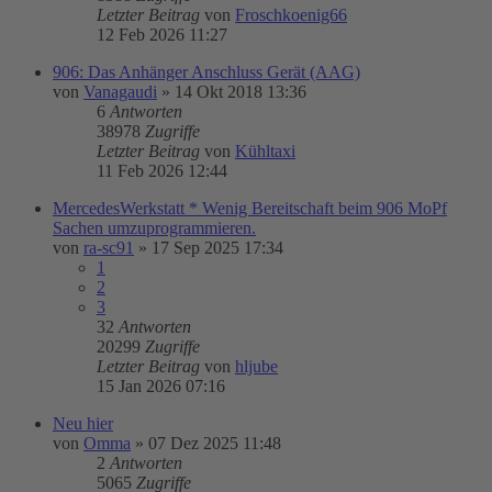
Letzter Beitrag
von
Froschkoenig66
12 Feb 2026 11:27
906: Das Anhänger Anschluss Gerät (AAG)
von
Vanagaudi
»
14 Okt 2018 13:36
6
Antworten
38978
Zugriffe
Letzter Beitrag
von
Kühltaxi
11 Feb 2026 12:44
MercedesWerkstatt * Wenig Bereitschaft beim 906 MoPf
Sachen umzuprogrammieren.
von
ra-sc91
»
17 Sep 2025 17:34
1
2
3
32
Antworten
20299
Zugriffe
Letzter Beitrag
von
hljube
15 Jan 2026 07:16
Neu hier
von
Omma
»
07 Dez 2025 11:48
2
Antworten
5065
Zugriffe