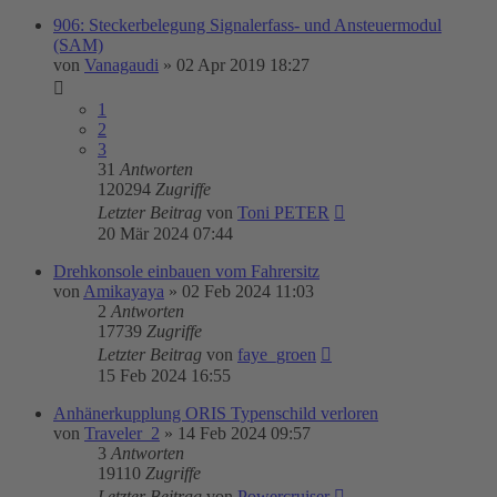
906: Steckerbelegung Signalerfass- und Ansteuermodul
(SAM)
von
Vanagaudi
»
02 Apr 2019 18:27
1
2
3
31
Antworten
120294
Zugriffe
Letzter Beitrag
von
Toni PETER
20 Mär 2024 07:44
Drehkonsole einbauen vom Fahrersitz
von
Amikayaya
»
02 Feb 2024 11:03
2
Antworten
17739
Zugriffe
Letzter Beitrag
von
faye_groen
15 Feb 2024 16:55
Anhänerkupplung ORIS Typenschild verloren
von
Traveler_2
»
14 Feb 2024 09:57
3
Antworten
19110
Zugriffe
Letzter Beitrag
von
Powercruiser