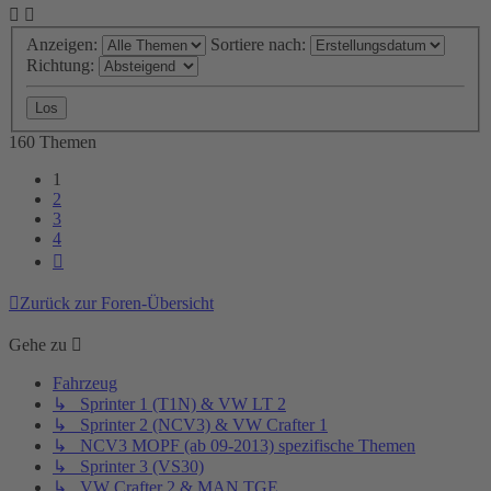
Anzeigen:
Sortiere nach:
Richtung:
160 Themen
1
2
3
4
Nächste
Zurück zur Foren-Übersicht
Gehe zu
Fahrzeug
↳ Sprinter 1 (T1N) & VW LT 2
↳ Sprinter 2 (NCV3) & VW Crafter 1
↳ NCV3 MOPF (ab 09-2013) spezifische Themen
↳ Sprinter 3 (VS30)
↳ VW Crafter 2 & MAN TGE