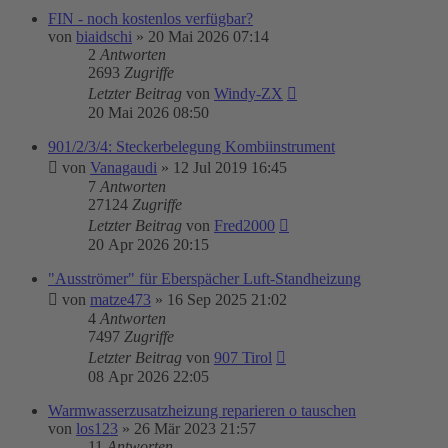
FIN - noch kostenlos verfügbar?
von
biaidschi
»
20 Mai 2026 07:14
2
Antworten
2693
Zugriffe
Letzter Beitrag
von
Windy-ZX
20 Mai 2026 08:50
901/2/3/4: Steckerbelegung Kombiinstrument
von
Vanagaudi
»
12 Jul 2019 16:45
7
Antworten
27124
Zugriffe
Letzter Beitrag
von
Fred2000
20 Apr 2026 20:15
"Ausströmer" für Eberspächer Luft-Standheizung
von
matze473
»
16 Sep 2025 21:02
4
Antworten
7497
Zugriffe
Letzter Beitrag
von
907 Tirol
08 Apr 2026 22:05
Warmwasserzusatzheizung reparieren o tauschen
von
los123
»
26 Mär 2023 21:57
11
Antworten