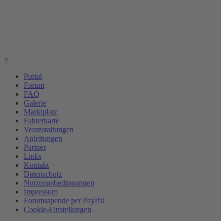
×
Portal
Forum
FAQ
Galerie
Marktplatz
Fahrerkarte
Veranstaltungen
Anleitungen
Partner
Links
Kontakt
Datenschutz
Nutzungsbedingungen
Impressum
Forumsspende per PayPal
Cookie-Einstellungen