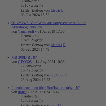
5
Antworten
13107
Zugriffe
Letzter Beitrag
von
Eisbär
03 Okt 2024 15:52
901/2/3/4/5: Vom Werk aus vorgesehene Auf- und
Ablastmöglichkeiten.
von
Vanagaudi
»
31 Jul 2019 17:55
2
Antworten
19460
Zugriffe
Letzter Beitrag
von
Maru11
06 Sep 2024 14:48
MB 308D Bj, 97
von
GEO308
»
14 Aug 2024 10:38
12
Antworten
16842
Zugriffe
Letzter Beitrag
von
GEO308
23 Aug 2024 16:22
Innenbeleuchtung über Bordbatterie möglich?
von
rudisf
»
12 Aug 2024 16:14
4
Antworten
12602
Zugriffe
Letzter Beitrag
von
rudisf