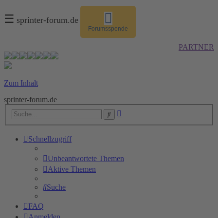
☰
sprinter-forum.de
Forumsspende
PARTNER
Zum Inhalt
sprinter-forum.de
Erweiterte
Suche
Suche
Schnellzugriff
Unbeantwortete Themen
Aktive Themen
Suche
FAQ
Anmelden