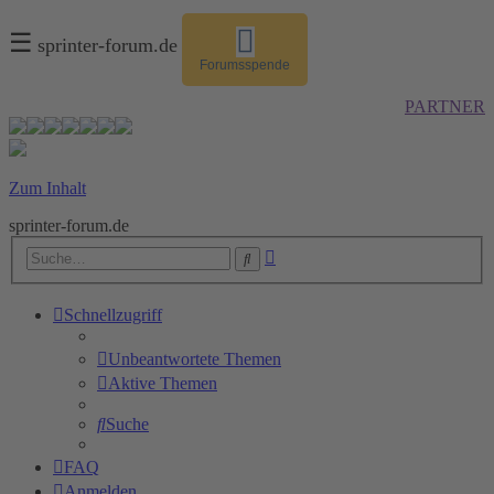
☰
sprinter-forum.de
Forumsspende
PARTNER
Zum Inhalt
sprinter-forum.de
Erweiterte
Suche
Suche
Schnellzugriff
Unbeantwortete Themen
Aktive Themen
Suche
FAQ
Anmelden