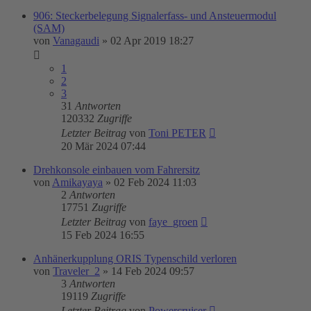
906: Steckerbelegung Signalerfass- und Ansteuermodul
(SAM)
von
Vanagaudi
»
02 Apr 2019 18:27
1
2
3
31
Antworten
120332
Zugriffe
Letzter Beitrag
von
Toni PETER
20 Mär 2024 07:44
Drehkonsole einbauen vom Fahrersitz
von
Amikayaya
»
02 Feb 2024 11:03
2
Antworten
17751
Zugriffe
Letzter Beitrag
von
faye_groen
15 Feb 2024 16:55
Anhänerkupplung ORIS Typenschild verloren
von
Traveler_2
»
14 Feb 2024 09:57
3
Antworten
19119
Zugriffe
Letzter Beitrag
von
Powercruiser