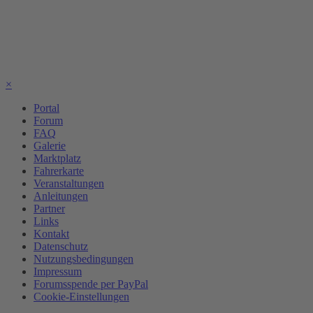
×
Portal
Forum
FAQ
Galerie
Marktplatz
Fahrerkarte
Veranstaltungen
Anleitungen
Partner
Links
Kontakt
Datenschutz
Nutzungsbedingungen
Impressum
Forumsspende per PayPal
Cookie-Einstellungen