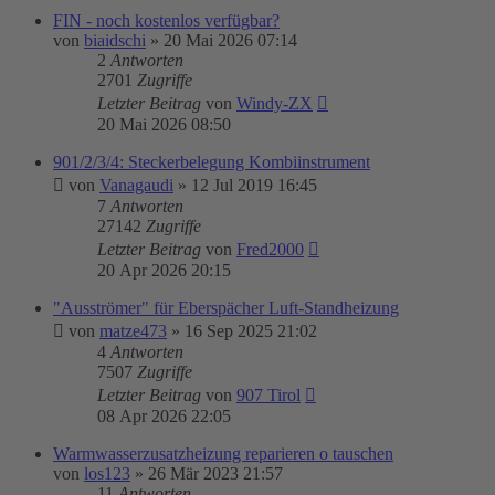
FIN - noch kostenlos verfügbar?
von
biaidschi
»
20 Mai 2026 07:14
2
Antworten
2701
Zugriffe
Letzter Beitrag
von
Windy-ZX
20 Mai 2026 08:50
901/2/3/4: Steckerbelegung Kombiinstrument
von
Vanagaudi
»
12 Jul 2019 16:45
7
Antworten
27142
Zugriffe
Letzter Beitrag
von
Fred2000
20 Apr 2026 20:15
"Ausströmer" für Eberspächer Luft-Standheizung
von
matze473
»
16 Sep 2025 21:02
4
Antworten
7507
Zugriffe
Letzter Beitrag
von
907 Tirol
08 Apr 2026 22:05
Warmwasserzusatzheizung reparieren o tauschen
von
los123
»
26 Mär 2023 21:57
11
Antworten