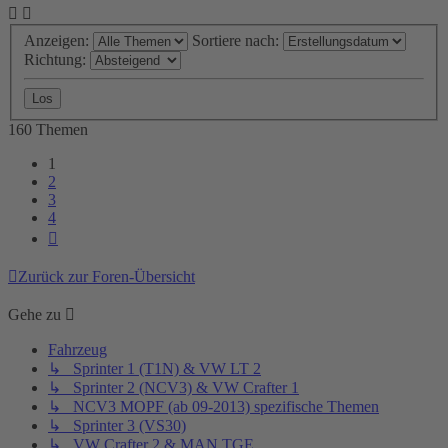
Anzeigen:
Sortiere nach:
Richtung:
160 Themen
1
2
3
4
Nächste
Zurück zur Foren-Übersicht
Gehe zu
Fahrzeug
↳ Sprinter 1 (T1N) & VW LT 2
↳ Sprinter 2 (NCV3) & VW Crafter 1
↳ NCV3 MOPF (ab 09-2013) spezifische Themen
↳ Sprinter 3 (VS30)
↳ VW Crafter 2 & MAN TGE