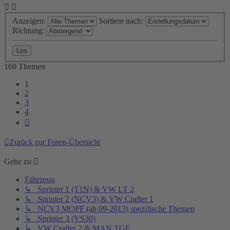
Anzeigen:
Sortiere nach:
Richtung:
160 Themen
1
2
3
4
Nächste
Zurück zur Foren-Übersicht
Gehe zu
Fahrzeug
↳ Sprinter 1 (T1N) & VW LT 2
↳ Sprinter 2 (NCV3) & VW Crafter 1
↳ NCV3 MOPF (ab 09-2013) spezifische Themen
↳ Sprinter 3 (VS30)
↳ VW Crafter 2 & MAN TGE