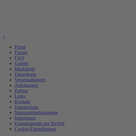
×
Portal
Forum
FAQ
Galerie
Marktplatz
Fahrerkarte
Veranstaltungen
Anleitungen
Partner
Links
Kontakt
Datenschutz
Nutzungsbedingungen
Impressum
Forumsspende per PayPal
Cookie-Einstellungen