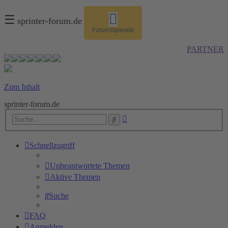
☰
sprinter-forum.de
Forumsspende
PARTNER
Zum Inhalt
sprinter-forum.de
Erweiterte
Suche
Suche
Schnellzugriff
Unbeantwortete Themen
Aktive Themen
Suche
FAQ
Anmelden