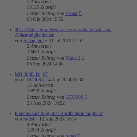
5
Antworten
13125
Zugriffe
Letzter Beitrag
von
Eisbär
03 Okt 2024 15:52
901/2/3/4/5: Vom Werk aus vorgesehene Auf- und
Ablastmöglichkeiten.
von
Vanagaudi
»
31 Jul 2019 17:55
2
Antworten
19483
Zugriffe
Letzter Beitrag
von
Maru11
06 Sep 2024 14:48
MB 308D Bj, 97
von
GEO308
»
14 Aug 2024 10:38
12
Antworten
16858
Zugriffe
Letzter Beitrag
von
GEO308
23 Aug 2024 16:22
Innenbeleuchtung über Bordbatterie möglich?
von
rudisf
»
12 Aug 2024 16:14
4
Antworten
12624
Zugriffe
Letzter Beitrag
von
rudisf