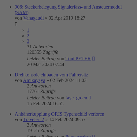
906: Steckerbelegung Signalerfass- und Ansteuermodul
(SAM)
von
Vanagaudi
»
02 Apr 2019 18:27
1
2
3
31
Antworten
120355
Zugriffe
Letzter Beitrag
von
Toni PETER
20 Mär 2024 07:44
Drehkonsole einbauen vom Fahrersitz
von
Amikayaya
»
02 Feb 2024 11:03
2
Antworten
17761
Zugriffe
Letzter Beitrag
von
faye_groen
15 Feb 2024 16:55
Anhänerkupplung ORIS Typenschild verloren
von
Traveler_2
»
14 Feb 2024 09:57
3
Antworten
19125
Zugriffe
Letzter Beitrag
von
Powercruiser