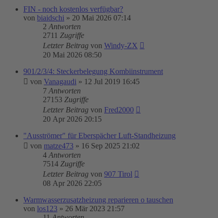
FIN - noch kostenlos verfügbar?
von
biaidschi
»
20 Mai 2026 07:14
2
Antworten
2711
Zugriffe
Letzter Beitrag
von
Windy-ZX
20 Mai 2026 08:50
901/2/3/4: Steckerbelegung Kombiinstrument
von
Vanagaudi
»
12 Jul 2019 16:45
7
Antworten
27153
Zugriffe
Letzter Beitrag
von
Fred2000
20 Apr 2026 20:15
"Ausströmer" für Eberspächer Luft-Standheizung
von
matze473
»
16 Sep 2025 21:02
4
Antworten
7514
Zugriffe
Letzter Beitrag
von
907 Tirol
08 Apr 2026 22:05
Warmwasserzusatzheizung reparieren o tauschen
von
los123
»
26 Mär 2023 21:57
11
Antworten