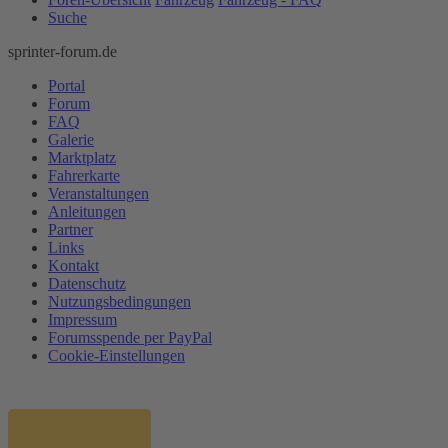
Suche
sprinter-forum.de
Portal
Forum
FAQ
Galerie
Marktplatz
Fahrerkarte
Veranstaltungen
Anleitungen
Partner
Links
Kontakt
Datenschutz
Nutzungsbedingungen
Impressum
Forumsspende per PayPal
Cookie-Einstellungen