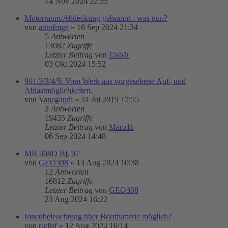
14 Nov 2024 22:55
Motorraum/Abdeckung gebrannt - was nun?
von
autofrage
»
16 Sep 2024 21:34
5
Antworten
13082
Zugriffe
Letzter Beitrag
von
Eisbär
03 Okt 2024 15:52
901/2/3/4/5: Vom Werk aus vorgesehene Auf- und
Ablastmöglichkeiten.
von
Vanagaudi
»
31 Jul 2019 17:55
2
Antworten
19435
Zugriffe
Letzter Beitrag
von
Maru11
06 Sep 2024 14:48
MB 308D Bj, 97
von
GEO308
»
14 Aug 2024 10:38
12
Antworten
16812
Zugriffe
Letzter Beitrag
von
GEO308
23 Aug 2024 16:22
Innenbeleuchtung über Bordbatterie möglich?
von
rudisf
»
12 Aug 2024 16:14