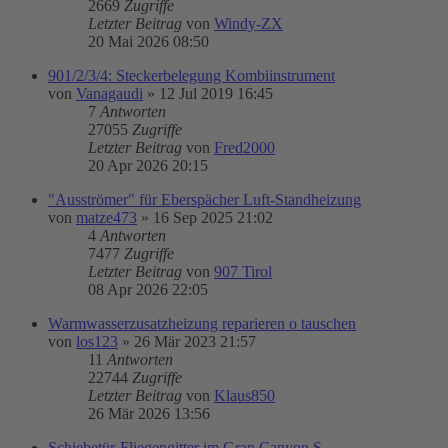
2669
Zugriffe
Letzter Beitrag
von
Windy-ZX
20 Mai 2026 08:50
901/2/3/4: Steckerbelegung Kombiinstrument
von
Vanagaudi
»
12 Jul 2019 16:45
7
Antworten
27055
Zugriffe
Letzter Beitrag
von
Fred2000
20 Apr 2026 20:15
"Ausströmer" für Eberspächer Luft-Standheizung
von
matze473
»
16 Sep 2025 21:02
4
Antworten
7477
Zugriffe
Letzter Beitrag
von
907 Tirol
08 Apr 2026 22:05
Warmwasserzusatzheizung reparieren o tauschen
von
los123
»
26 Mär 2023 21:57
11
Antworten
22744
Zugriffe
Letzter Beitrag
von
Klaus850
26 Mär 2026 13:56
Schiebetür-Fliegengitter im Gran Canyon S