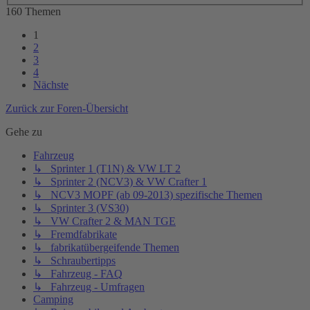
160 Themen
1
2
3
4
Nächste
Zurück zur Foren-Übersicht
Gehe zu
Fahrzeug
↳ Sprinter 1 (T1N) & VW LT 2
↳ Sprinter 2 (NCV3) & VW Crafter 1
↳ NCV3 MOPF (ab 09-2013) spezifische Themen
↳ Sprinter 3 (VS30)
↳ VW Crafter 2 & MAN TGE
↳ Fremdfabrikate
↳ fabrikatübergeifende Themen
↳ Schraubertipps
↳ Fahrzeug - FAQ
↳ Fahrzeug - Umfragen
Camping