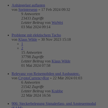
Anhängelast auflasten
von
Sprintersepp
»
17 Feb 2024 09:32
9
Antworten
23433
Zugriffe
Letzter Beitrag
von
WuWei
03 Mai 2024 09:14
Probleme mit elektischem Tacho
von
Klaus Wilde
»
30 Nov 2023 15:18
1
2
15
Antworten
37798
Zugriffe
Letzter Beitrag
von
Klaus Wilde
01 Mai 2024 07:58
Relevanz von Reisemobilen und Ausbauten:.
von
CryptoCurrencyRor
»
22 Mär 2024 01:03
6
Antworten
21542
Zugriffe
Letzter Beitrag
von
Krabbe
22 Mär 2024 16:56
906: Steckerbelegung Signalerfass- und Ansteuermodul
(SAM)