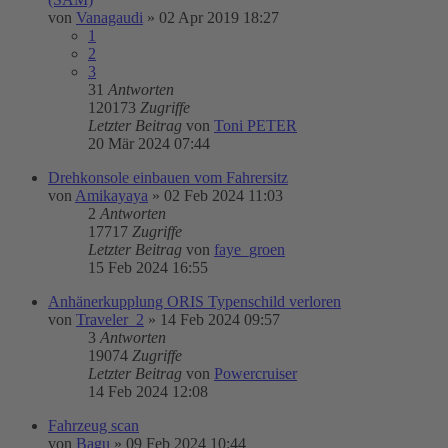
von
Vanagaudi
»
02 Apr 2019 18:27
1
2
3
31
Antworten
120173
Zugriffe
Letzter Beitrag
von
Toni PETER
20 Mär 2024 07:44
Drehkonsole einbauen vom Fahrersitz
von
Amikayaya
»
02 Feb 2024 11:03
2
Antworten
17717
Zugriffe
Letzter Beitrag
von
faye_groen
15 Feb 2024 16:55
Anhänerkupplung ORIS Typenschild verloren
von
Traveler_2
»
14 Feb 2024 09:57
3
Antworten
19074
Zugriffe
Letzter Beitrag
von
Powercruiser
14 Feb 2024 12:08
Fahrzeug scan
von
Bagu
»
09 Feb 2024 10:44