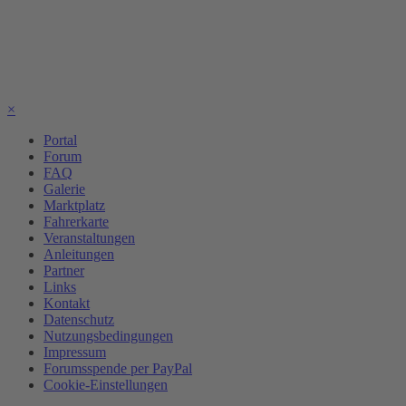
×
Portal
Forum
FAQ
Galerie
Marktplatz
Fahrerkarte
Veranstaltungen
Anleitungen
Partner
Links
Kontakt
Datenschutz
Nutzungsbedingungen
Impressum
Forumsspende per PayPal
Cookie-Einstellungen