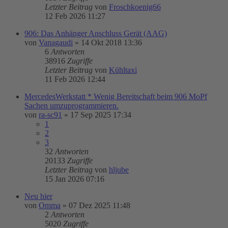
Letzter Beitrag
von
Froschkoenig66
12 Feb 2026 11:27
906: Das Anhänger Anschluss Gerät (AAG)
von
Vanagaudi
»
14 Okt 2018 13:36
6
Antworten
38916
Zugriffe
Letzter Beitrag
von
Kühltaxi
11 Feb 2026 12:44
MercedesWerkstatt * Wenig Bereitschaft beim 906 MoPf
Sachen umzuprogrammieren.
von
ra-sc91
»
17 Sep 2025 17:34
1
2
3
32
Antworten
20133
Zugriffe
Letzter Beitrag
von
hljube
15 Jan 2026 07:16
Neu hier
von
Omma
»
07 Dez 2025 11:48
2
Antworten
5020
Zugriffe