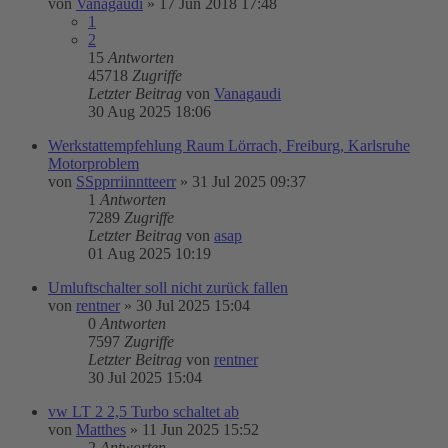
von
Vanagaudi
»
17 Jun 2018 17:48
1
2
15
Antworten
45718
Zugriffe
Letzter Beitrag
von
Vanagaudi
30 Aug 2025 18:06
Werkstattempfehlung Raum Lörrach, Freiburg, Karlsruhe
Motorproblem
von
SSpprriinntteerr
»
31 Jul 2025 09:37
1
Antworten
7289
Zugriffe
Letzter Beitrag
von
asap
01 Aug 2025 10:19
Umluftschalter soll nicht zurück fallen
von
rentner
»
30 Jul 2025 15:04
0
Antworten
7597
Zugriffe
Letzter Beitrag
von
rentner
30 Jul 2025 15:04
vw LT 2 2,5 Turbo schaltet ab
von
Matthes
»
11 Jun 2025 15:52
2
Antworten