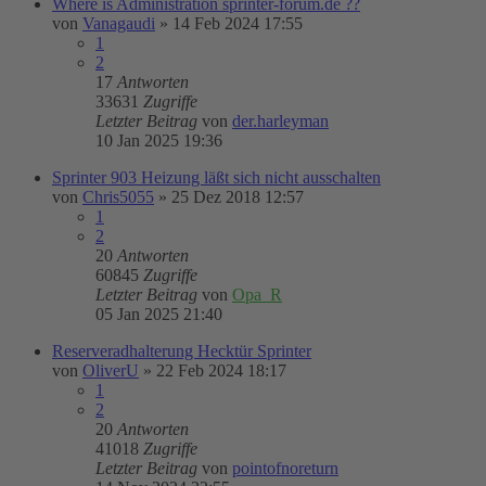
Where is Administration sprinter-forum.de ??
von
Vanagaudi
»
14 Feb 2024 17:55
1
2
17
Antworten
33631
Zugriffe
Letzter Beitrag
von
der.harleyman
10 Jan 2025 19:36
Sprinter 903 Heizung läßt sich nicht ausschalten
von
Chris5055
»
25 Dez 2018 12:57
1
2
20
Antworten
60845
Zugriffe
Letzter Beitrag
von
Opa_R
05 Jan 2025 21:40
Reserveradhalterung Hecktür Sprinter
von
OliverU
»
22 Feb 2024 18:17
1
2
20
Antworten
41018
Zugriffe
Letzter Beitrag
von
pointofnoreturn