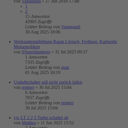
von
Vanagaudi
»
17 Jun 2018 17:48
1
2
15
Antworten
45905
Zugriffe
Letzter Beitrag
von
Vanagaudi
30 Aug 2025 18:06
Werkstattempfehlung Raum Lörrach, Freiburg, Karlsruhe
Motorproblem
von
SSpprriinntteerr
»
31 Jul 2025 09:37
1
Antworten
7335
Zugriffe
Letzter Beitrag
von
asap
01 Aug 2025 10:19
Umluftschalter soll nicht zurück fallen
von
rentner
»
30 Jul 2025 15:04
0
Antworten
7657
Zugriffe
Letzter Beitrag
von
rentner
30 Jul 2025 15:04
vw LT 2 2,5 Turbo schaltet ab
von
Matthes
»
11 Jun 2025 15:52
2
Antworten