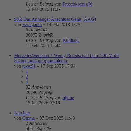
Letzter Beitrag
von
Froschkoenig66
12 Feb 2026 11:27
906: Das Anhänger Anschluss Gerät (AAG)
von
Vanagaudi
»
14 Okt 2018 13:36
6
Antworten
38972
Zugriffe
Letzter Beitrag
von
Kühltaxi
11 Feb 2026 12:44
MercedesWerkstatt * Wenig Bereitschaft beim 906 MoPf
Sachen umzuprogrammieren.
von
ra-sc91
»
17 Sep 2025 17:34
1
2
3
32
Antworten
20296
Zugriffe
Letzter Beitrag
von
hljube
15 Jan 2026 07:16
Neu hier
von
Omma
»
07 Dez 2025 11:48
2
Antworten
5061
Zugriffe