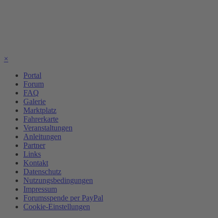
×
Portal
Forum
FAQ
Galerie
Marktplatz
Fahrerkarte
Veranstaltungen
Anleitungen
Partner
Links
Kontakt
Datenschutz
Nutzungsbedingungen
Impressum
Forumsspende per PayPal
Cookie-Einstellungen