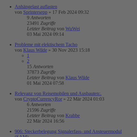
Anhängelast auflasten
von
Sprintersepp
»
17 Feb 2024 09:32
9
Antworten
23491
Zugriffe
Letzter Beitrag
von
WuWei
03 Mai 2024 09:14
Probleme mit elektischem Tacho
von
Klaus Wilde
»
30 Nov 2023 15:18
1
2
15
Antworten
37873
Zugriffe
Letzter Beitrag
von
Klaus Wilde
01 Mai 2024 07:58
Relevanz von Reisemobilen und Ausbauten:.
von
CryptoCurrencyRor
»
22 Mär 2024 01:03
6
Antworten
21596
Zugriffe
Letzter Beitrag
von
Krabbe
22 Mär 2024 16:56
906: Steckerbelegung Signalerfass- und Ansteuermodul
(SAM)