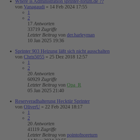
Where is Administration sprinter-forum.de ??
von
Vanagaudi
»
14 Feb 2024 17:55
1
2
17
Antworten
33719
Zugriffe
Letzter Beitrag
von
der.harleyman
10 Jan 2025 19:36
Sprinter 903 Heizung läßt sich nicht ausschalten
von
Chris5055
»
25 Dez 2018 12:57
1
2
20
Antworten
60929
Zugriffe
Letzter Beitrag
von
Opa_R
05 Jan 2025 21:40
Reserveradhalterung Hecktür Sprinter
von
OliverU
»
22 Feb 2024 18:17
1
2
20
Antworten
41119
Zugriffe
Letzter Beitrag
von
pointofnoreturn