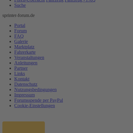
Suche
sprinter-forum.de
Portal
Forum
FAQ
Galerie
Marktplatz
Fahrerkarte
Veranstaltungen
Anleitungen
Partner
Links
Kontakt
Datenschutz
Nutzungsbedingungen
Impressum
Forumsspende per PayPal
Cookie-Einstellungen