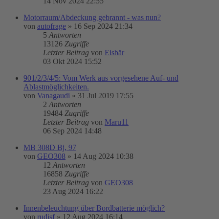
14 Nov 2024 22:55
Motorraum/Abdeckung gebrannt - was nun?
von
autofrage
»
16 Sep 2024 21:34
5
Antworten
13126
Zugriffe
Letzter Beitrag
von
Eisbär
03 Okt 2024 15:52
901/2/3/4/5: Vom Werk aus vorgesehene Auf- und
Ablastmöglichkeiten.
von
Vanagaudi
»
31 Jul 2019 17:55
2
Antworten
19484
Zugriffe
Letzter Beitrag
von
Maru11
06 Sep 2024 14:48
MB 308D Bj, 97
von
GEO308
»
14 Aug 2024 10:38
12
Antworten
16858
Zugriffe
Letzter Beitrag
von
GEO308
23 Aug 2024 16:22
Innenbeleuchtung über Bordbatterie möglich?
von
rudisf
»
12 Aug 2024 16:14