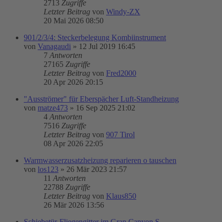
2713
Zugriffe
Letzter Beitrag
von
Windy-ZX
20 Mai 2026 08:50
901/2/3/4: Steckerbelegung Kombiinstrument
von
Vanagaudi
»
12 Jul 2019 16:45
7
Antworten
27165
Zugriffe
Letzter Beitrag
von
Fred2000
20 Apr 2026 20:15
"Ausströmer" für Eberspächer Luft-Standheizung
von
matze473
»
16 Sep 2025 21:02
4
Antworten
7516
Zugriffe
Letzter Beitrag
von
907 Tirol
08 Apr 2026 22:05
Warmwasserzusatzheizung reparieren o tauschen
von
los123
»
26 Mär 2023 21:57
11
Antworten
22788
Zugriffe
Letzter Beitrag
von
Klaus850
26 Mär 2026 13:56
Schiebetür-Fliegengitter im Gran Canyon S