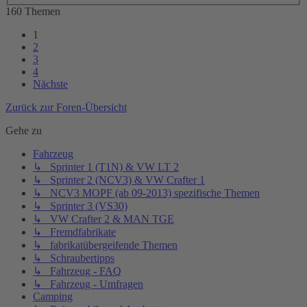
160 Themen
1
2
3
4
Nächste
Zurück zur Foren-Übersicht
Gehe zu
Fahrzeug
↳ Sprinter 1 (T1N) & VW LT 2
↳ Sprinter 2 (NCV3) & VW Crafter 1
↳ NCV3 MOPF (ab 09-2013) spezifische Themen
↳ Sprinter 3 (VS30)
↳ VW Crafter 2 & MAN TGE
↳ Fremdfabrikate
↳ fabrikatübergeifende Themen
↳ Schraubertipps
↳ Fahrzeug - FAQ
↳ Fahrzeug - Umfragen
Camping