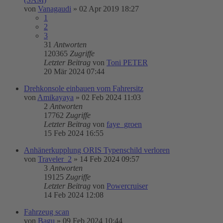
von
Vanagaudi
»
02 Apr 2019 18:27
1
2
3
31
Antworten
120365
Zugriffe
Letzter Beitrag
von
Toni PETER
20 Mär 2024 07:44
Drehkonsole einbauen vom Fahrersitz
von
Amikayaya
»
02 Feb 2024 11:03
2
Antworten
17762
Zugriffe
Letzter Beitrag
von
faye_groen
15 Feb 2024 16:55
Anhänerkupplung ORIS Typenschild verloren
von
Traveler_2
»
14 Feb 2024 09:57
3
Antworten
19125
Zugriffe
Letzter Beitrag
von
Powercruiser
14 Feb 2024 12:08
Fahrzeug scan
von
Bagu
»
09 Feb 2024 10:44