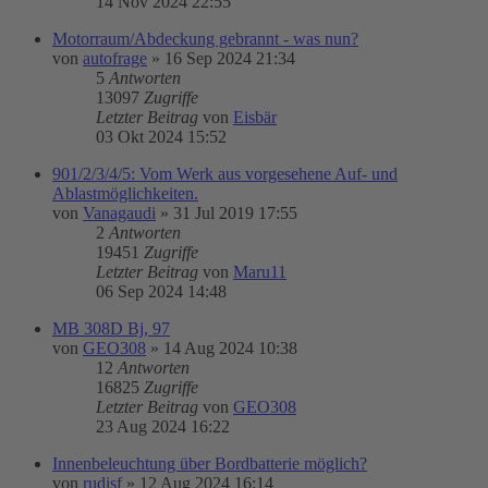
14 Nov 2024 22:55
Motorraum/Abdeckung gebrannt - was nun?
von
autofrage
»
16 Sep 2024 21:34
5
Antworten
13097
Zugriffe
Letzter Beitrag
von
Eisbär
03 Okt 2024 15:52
901/2/3/4/5: Vom Werk aus vorgesehene Auf- und
Ablastmöglichkeiten.
von
Vanagaudi
»
31 Jul 2019 17:55
2
Antworten
19451
Zugriffe
Letzter Beitrag
von
Maru11
06 Sep 2024 14:48
MB 308D Bj, 97
von
GEO308
»
14 Aug 2024 10:38
12
Antworten
16825
Zugriffe
Letzter Beitrag
von
GEO308
23 Aug 2024 16:22
Innenbeleuchtung über Bordbatterie möglich?
von
rudisf
»
12 Aug 2024 16:14