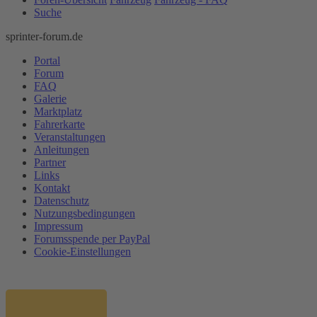
Suche
sprinter-forum.de
Portal
Forum
FAQ
Galerie
Marktplatz
Fahrerkarte
Veranstaltungen
Anleitungen
Partner
Links
Kontakt
Datenschutz
Nutzungsbedingungen
Impressum
Forumsspende per PayPal
Cookie-Einstellungen