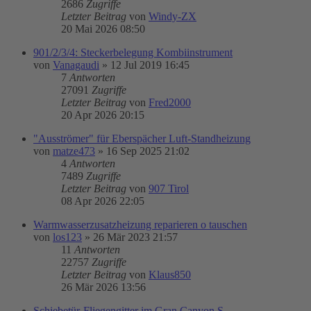
2686
Zugriffe
Letzter Beitrag
von
Windy-ZX
20 Mai 2026 08:50
901/2/3/4: Steckerbelegung Kombiinstrument
von
Vanagaudi
»
12 Jul 2019 16:45
7
Antworten
27091
Zugriffe
Letzter Beitrag
von
Fred2000
20 Apr 2026 20:15
"Ausströmer" für Eberspächer Luft-Standheizung
von
matze473
»
16 Sep 2025 21:02
4
Antworten
7489
Zugriffe
Letzter Beitrag
von
907 Tirol
08 Apr 2026 22:05
Warmwasserzusatzheizung reparieren o tauschen
von
los123
»
26 Mär 2023 21:57
11
Antworten
22757
Zugriffe
Letzter Beitrag
von
Klaus850
26 Mär 2026 13:56
Schiebetür-Fliegengitter im Gran Canyon S