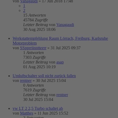
von
Vanagaudi
»
17 Jun 2018 17:48
1
2
15
Antworten
45784
Zugriffe
Letzter Beitrag
von
Vanagaudi
30 Aug 2025 18:06
Werkstattempfehlung Raum Lörrach, Freiburg, Karlsruhe
Motorproblem
von
SSpprriinntteerr
»
31 Jul 2025 09:37
1
Antworten
7303
Zugriffe
Letzter Beitrag
von
asap
01 Aug 2025 10:19
Umluftschalter soll nicht zurück fallen
von
rentner
»
30 Jul 2025 15:04
0
Antworten
7619
Zugriffe
Letzter Beitrag
von
rentner
30 Jul 2025 15:04
vw LT 2 2,5 Turbo schaltet ab
von
Matthes
»
11 Jun 2025 15:52
2
Antworten