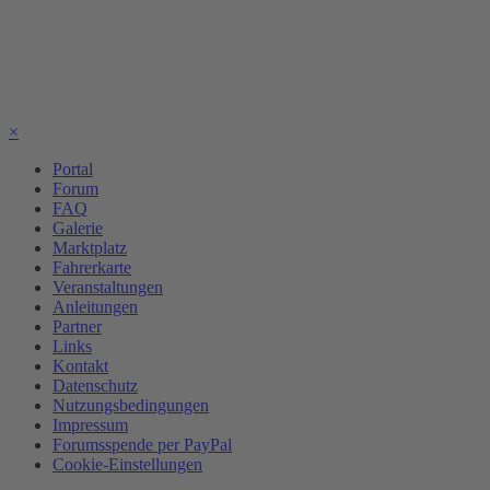
×
Portal
Forum
FAQ
Galerie
Marktplatz
Fahrerkarte
Veranstaltungen
Anleitungen
Partner
Links
Kontakt
Datenschutz
Nutzungsbedingungen
Impressum
Forumsspende per PayPal
Cookie-Einstellungen