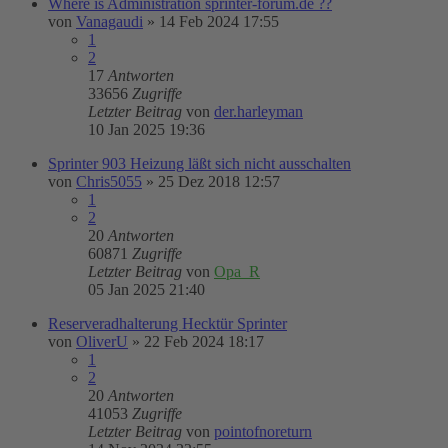
Where is Administration sprinter-forum.de ??
von
Vanagaudi
»
14 Feb 2024 17:55
1
2
17
Antworten
33656
Zugriffe
Letzter Beitrag
von
der.harleyman
10 Jan 2025 19:36
Sprinter 903 Heizung läßt sich nicht ausschalten
von
Chris5055
»
25 Dez 2018 12:57
1
2
20
Antworten
60871
Zugriffe
Letzter Beitrag
von
Opa_R
05 Jan 2025 21:40
Reserveradhalterung Hecktür Sprinter
von
OliverU
»
22 Feb 2024 18:17
1
2
20
Antworten
41053
Zugriffe
Letzter Beitrag
von
pointofnoreturn