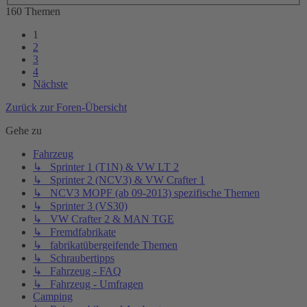
160 Themen
1
2
3
4
Nächste
Zurück zur Foren-Übersicht
Gehe zu
Fahrzeug
↳ Sprinter 1 (T1N) & VW LT 2
↳ Sprinter 2 (NCV3) & VW Crafter 1
↳ NCV3 MOPF (ab 09-2013) spezifische Themen
↳ Sprinter 3 (VS30)
↳ VW Crafter 2 & MAN TGE
↳ Fremdfabrikate
↳ fabrikatübergeifende Themen
↳ Schraubertipps
↳ Fahrzeug - FAQ
↳ Fahrzeug - Umfragen
Camping