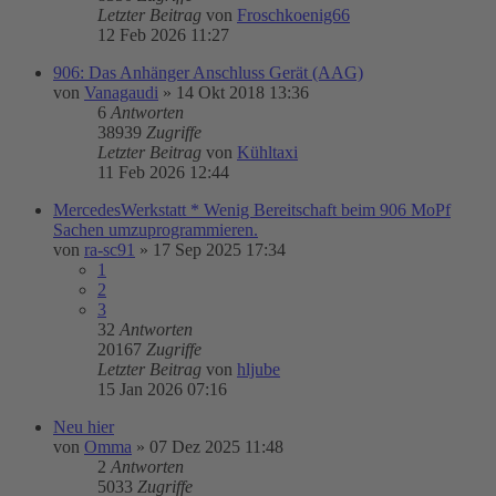
Letzter Beitrag
von
Froschkoenig66
12 Feb 2026 11:27
906: Das Anhänger Anschluss Gerät (AAG)
von
Vanagaudi
»
14 Okt 2018 13:36
6
Antworten
38939
Zugriffe
Letzter Beitrag
von
Kühltaxi
11 Feb 2026 12:44
MercedesWerkstatt * Wenig Bereitschaft beim 906 MoPf
Sachen umzuprogrammieren.
von
ra-sc91
»
17 Sep 2025 17:34
1
2
3
32
Antworten
20167
Zugriffe
Letzter Beitrag
von
hljube
15 Jan 2026 07:16
Neu hier
von
Omma
»
07 Dez 2025 11:48
2
Antworten
5033
Zugriffe