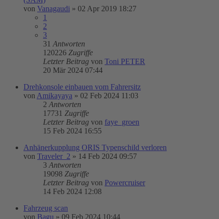
von
Vanagaudi
»
02 Apr 2019 18:27
1
2
3
31
Antworten
120226
Zugriffe
Letzter Beitrag
von
Toni PETER
20 Mär 2024 07:44
Drehkonsole einbauen vom Fahrersitz
von
Amikayaya
»
02 Feb 2024 11:03
2
Antworten
17731
Zugriffe
Letzter Beitrag
von
faye_groen
15 Feb 2024 16:55
Anhänerkupplung ORIS Typenschild verloren
von
Traveler_2
»
14 Feb 2024 09:57
3
Antworten
19098
Zugriffe
Letzter Beitrag
von
Powercruiser
14 Feb 2024 12:08
Fahrzeug scan
von
Bagu
»
09 Feb 2024 10:44