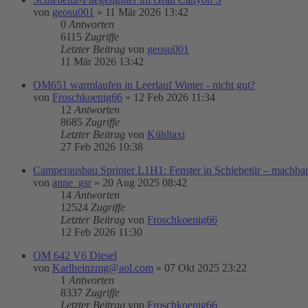
von
geosu001
»
11 Mär 2026 13:42
0
Antworten
6115
Zugriffe
Letzter Beitrag
von
geosu001
11 Mär 2026 13:42
OM651 warmlaufen in Leerlauf Winter - nicht gut?
von
Froschkoenig66
»
12 Feb 2026 11:34
12
Antworten
8685
Zugriffe
Letzter Beitrag
von
Kühltaxi
27 Feb 2026 10:38
Camperausbau Sprinter L1H1: Fenster in Schiebetür – machba
von
anne_gsr
»
20 Aug 2025 08:42
14
Antworten
12524
Zugriffe
Letzter Beitrag
von
Froschkoenig66
12 Feb 2026 11:30
OM 642 V6 Diesel
von
Karlheinzmg@aol.com
»
07 Okt 2025 23:22
1
Antworten
8337
Zugriffe
Letzter Beitrag
von
Froschkoenig66