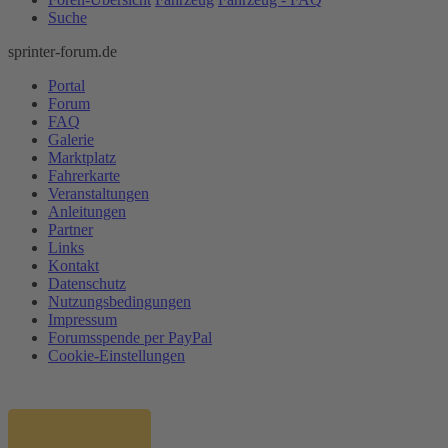
Suche
sprinter-forum.de
Portal
Forum
FAQ
Galerie
Marktplatz
Fahrerkarte
Veranstaltungen
Anleitungen
Partner
Links
Kontakt
Datenschutz
Nutzungsbedingungen
Impressum
Forumsspende per PayPal
Cookie-Einstellungen