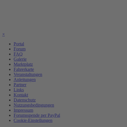
×
Portal
Forum
FAQ
Galerie
Marktplatz
Fahrerkarte
Veranstaltungen
Anleitungen
Partner
Links
Kontakt
Datenschutz
Nutzungsbedingungen
Impressum
Forumsspende per PayPal
Cookie-Einstellungen