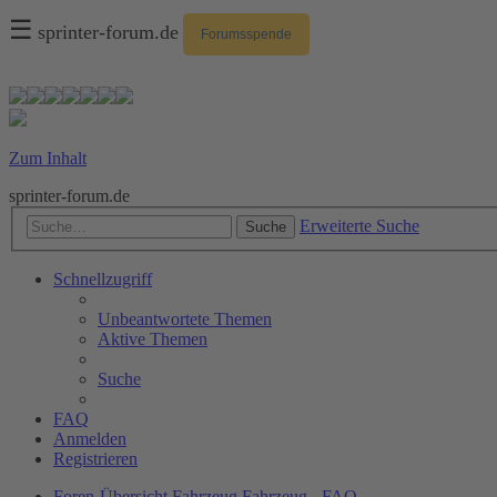
☰
sprinter-forum.de
Forumsspende
Zum Inhalt
sprinter-forum.de
Erweiterte Suche
Suche
Schnellzugriff
Unbeantwortete Themen
Aktive Themen
Suche
FAQ
Anmelden
Registrieren
Foren-Übersicht
Fahrzeug
Fahrzeug - FAQ