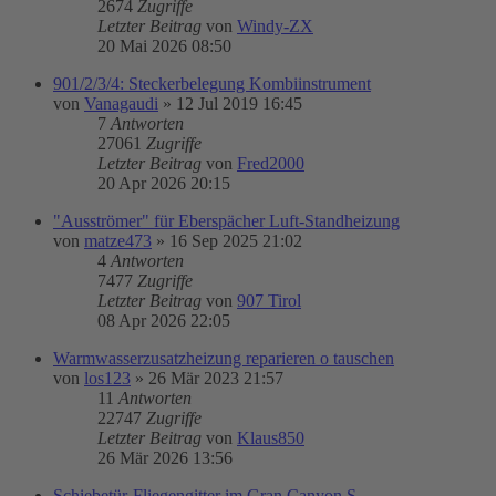
2674
Zugriffe
Letzter Beitrag
von
Windy-ZX
20 Mai 2026 08:50
901/2/3/4: Steckerbelegung Kombiinstrument
von
Vanagaudi
»
12 Jul 2019 16:45
7
Antworten
27061
Zugriffe
Letzter Beitrag
von
Fred2000
20 Apr 2026 20:15
"Ausströmer" für Eberspächer Luft-Standheizung
von
matze473
»
16 Sep 2025 21:02
4
Antworten
7477
Zugriffe
Letzter Beitrag
von
907 Tirol
08 Apr 2026 22:05
Warmwasserzusatzheizung reparieren o tauschen
von
los123
»
26 Mär 2023 21:57
11
Antworten
22747
Zugriffe
Letzter Beitrag
von
Klaus850
26 Mär 2026 13:56
Schiebetür-Fliegengitter im Gran Canyon S