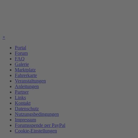
×
Portal
Forum
FAQ
Galerie
Marktplatz
Fahrerkarte
Veranstaltungen
Anleitungen
Partner
Links
Kontakt
Datenschutz
Nutzungsbedingungen
Impressum
Forumsspende per PayPal
Cookie-Einstellungen