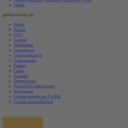
Suche
sprinter-forum.de
Portal
Forum
FAQ
Galerie
Marktplatz
Fahrerkarte
Veranstaltungen
Anleitungen
Partner
Links
Kontakt
Datenschutz
Nutzungsbedingungen
Impressum
Forumsspende per PayPal
Cookie-Einstellungen