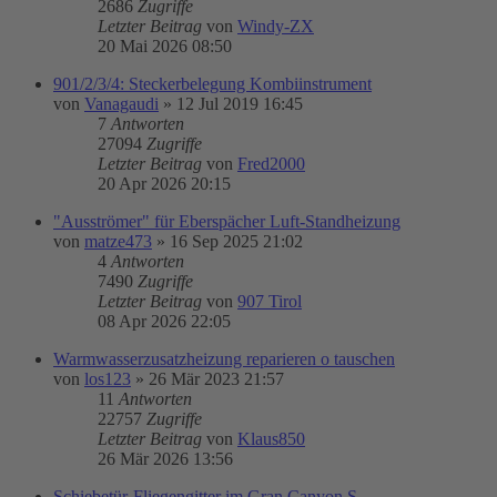
2686
Zugriffe
Letzter Beitrag
von
Windy-ZX
20 Mai 2026 08:50
901/2/3/4: Steckerbelegung Kombiinstrument
von
Vanagaudi
»
12 Jul 2019 16:45
7
Antworten
27094
Zugriffe
Letzter Beitrag
von
Fred2000
20 Apr 2026 20:15
"Ausströmer" für Eberspächer Luft-Standheizung
von
matze473
»
16 Sep 2025 21:02
4
Antworten
7490
Zugriffe
Letzter Beitrag
von
907 Tirol
08 Apr 2026 22:05
Warmwasserzusatzheizung reparieren o tauschen
von
los123
»
26 Mär 2023 21:57
11
Antworten
22757
Zugriffe
Letzter Beitrag
von
Klaus850
26 Mär 2026 13:56
Schiebetür-Fliegengitter im Gran Canyon S