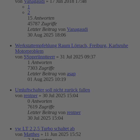
von
Vanagaudi
»
17 Jun 2018 17:48
1
2
15
Antworten
45787
Zugriffe
Letzter Beitrag
von
Vanagaudi
30 Aug 2025 18:06
Werkstattempfehlung Raum Lörrach, Freiburg, Karlsruhe
Motorproblem
von
SSpprriinntteerr
»
31 Jul 2025 09:37
1
Antworten
7303
Zugriffe
Letzter Beitrag
von
asap
01 Aug 2025 10:19
Umluftschalter soll nicht zurück fallen
von
rentner
»
30 Jul 2025 15:04
0
Antworten
7619
Zugriffe
Letzter Beitrag
von
rentner
30 Jul 2025 15:04
vw LT 2 2,5 Turbo schaltet ab
von
Matthes
»
11 Jun 2025 15:52
2
Antworten