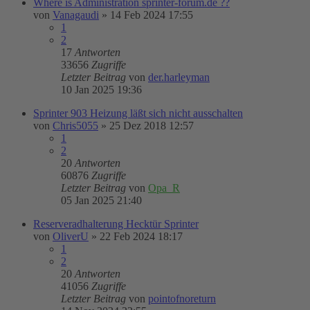
Where is Administration sprinter-forum.de ??
von
Vanagaudi
»
14 Feb 2024 17:55
1
2
17
Antworten
33656
Zugriffe
Letzter Beitrag
von
der.harleyman
10 Jan 2025 19:36
Sprinter 903 Heizung läßt sich nicht ausschalten
von
Chris5055
»
25 Dez 2018 12:57
1
2
20
Antworten
60876
Zugriffe
Letzter Beitrag
von
Opa_R
05 Jan 2025 21:40
Reserveradhalterung Hecktür Sprinter
von
OliverU
»
22 Feb 2024 18:17
1
2
20
Antworten
41056
Zugriffe
Letzter Beitrag
von
pointofnoreturn