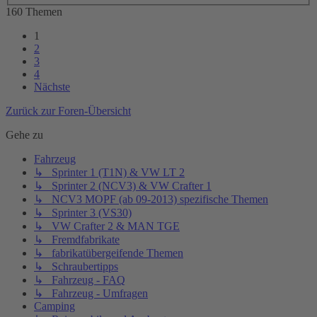
160 Themen
1
2
3
4
Nächste
Zurück zur Foren-Übersicht
Gehe zu
Fahrzeug
↳ Sprinter 1 (T1N) & VW LT 2
↳ Sprinter 2 (NCV3) & VW Crafter 1
↳ NCV3 MOPF (ab 09-2013) spezifische Themen
↳ Sprinter 3 (VS30)
↳ VW Crafter 2 & MAN TGE
↳ Fremdfabrikate
↳ fabrikatübergeifende Themen
↳ Schraubertipps
↳ Fahrzeug - FAQ
↳ Fahrzeug - Umfragen
Camping