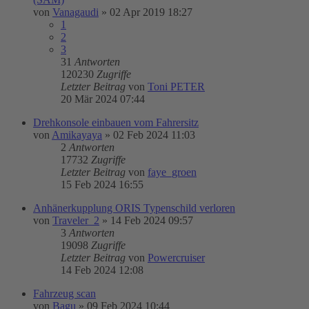
von
Vanagaudi
»
02 Apr 2019 18:27
1
2
3
31
Antworten
120230
Zugriffe
Letzter Beitrag
von
Toni PETER
20 Mär 2024 07:44
Drehkonsole einbauen vom Fahrersitz
von
Amikayaya
»
02 Feb 2024 11:03
2
Antworten
17732
Zugriffe
Letzter Beitrag
von
faye_groen
15 Feb 2024 16:55
Anhänerkupplung ORIS Typenschild verloren
von
Traveler_2
»
14 Feb 2024 09:57
3
Antworten
19098
Zugriffe
Letzter Beitrag
von
Powercruiser
14 Feb 2024 12:08
Fahrzeug scan
von
Bagu
»
09 Feb 2024 10:44