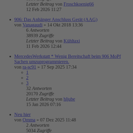
Letzter Beitrag
von
Froschkoenig66
12 Feb 2026 11:27
906: Das Anhänger Anschluss Gerät (AAG)
von
Vanagaudi
»
14 Okt 2018 13:36
6
Antworten
38939
Zugriffe
Letzter Beitrag
von
Kühltaxi
11 Feb 2026 12:44
MercedesWerkstatt * Wenig Bereitschaft beim 906 MoPf
Sachen umzuprogrammieren.
von
ra-sc91
»
17 Sep 2025 17:34
1
2
3
32
Antworten
20170
Zugriffe
Letzter Beitrag
von
hljube
15 Jan 2026 07:16
Neu hier
von
Omma
»
07 Dez 2025 11:48
2
Antworten
5034
Zugriffe