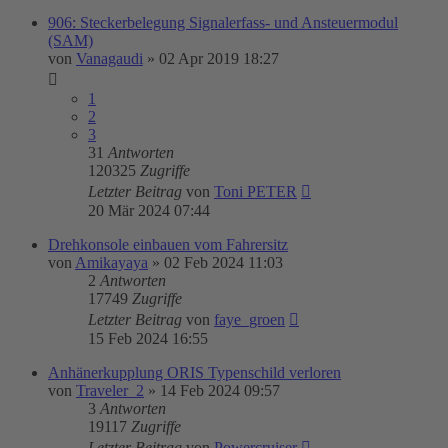
906: Steckerbelegung Signalerfass- und Ansteuermodul
(SAM)
von
Vanagaudi
»
02 Apr 2019 18:27
1
2
3
31
Antworten
120325
Zugriffe
Letzter Beitrag
von
Toni PETER
20 Mär 2024 07:44
Drehkonsole einbauen vom Fahrersitz
von
Amikayaya
»
02 Feb 2024 11:03
2
Antworten
17749
Zugriffe
Letzter Beitrag
von
faye_groen
15 Feb 2024 16:55
Anhänerkupplung ORIS Typenschild verloren
von
Traveler_2
»
14 Feb 2024 09:57
3
Antworten
19117
Zugriffe
Letzter Beitrag
von
Powercruiser