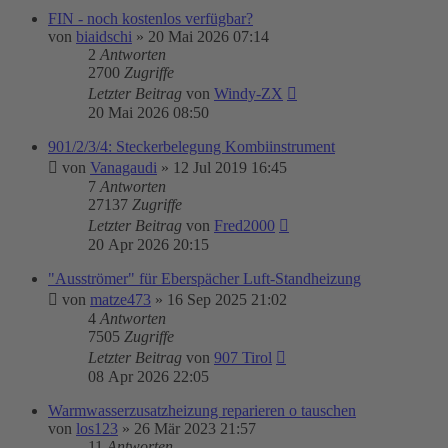
FIN - noch kostenlos verfügbar?
von
biaidschi
»
20 Mai 2026 07:14
2
Antworten
2700
Zugriffe
Letzter Beitrag
von
Windy-ZX
20 Mai 2026 08:50
901/2/3/4: Steckerbelegung Kombiinstrument
von
Vanagaudi
»
12 Jul 2019 16:45
7
Antworten
27137
Zugriffe
Letzter Beitrag
von
Fred2000
20 Apr 2026 20:15
"Ausströmer" für Eberspächer Luft-Standheizung
von
matze473
»
16 Sep 2025 21:02
4
Antworten
7505
Zugriffe
Letzter Beitrag
von
907 Tirol
08 Apr 2026 22:05
Warmwasserzusatzheizung reparieren o tauschen
von
los123
»
26 Mär 2023 21:57
11
Antworten