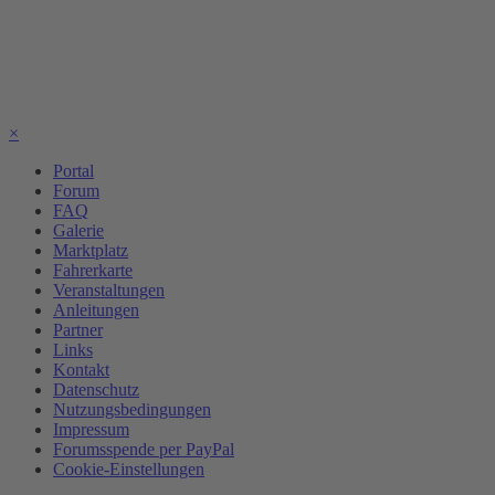
×
Portal
Forum
FAQ
Galerie
Marktplatz
Fahrerkarte
Veranstaltungen
Anleitungen
Partner
Links
Kontakt
Datenschutz
Nutzungsbedingungen
Impressum
Forumsspende per PayPal
Cookie-Einstellungen