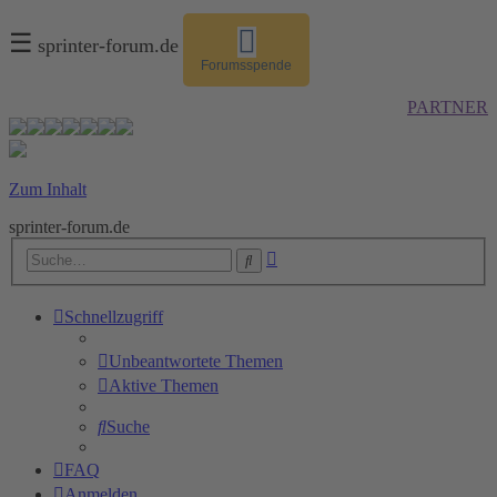
☰
sprinter-forum.de
Forumsspende
PARTNER
Zum Inhalt
sprinter-forum.de
Erweiterte
Suche
Suche
Schnellzugriff
Unbeantwortete Themen
Aktive Themen
Suche
FAQ
Anmelden