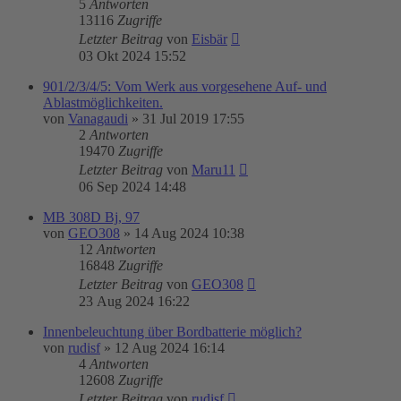
5
Antworten
13116
Zugriffe
Letzter Beitrag
von
Eisbär
03 Okt 2024 15:52
901/2/3/4/5: Vom Werk aus vorgesehene Auf- und
Ablastmöglichkeiten.
von
Vanagaudi
»
31 Jul 2019 17:55
2
Antworten
19470
Zugriffe
Letzter Beitrag
von
Maru11
06 Sep 2024 14:48
MB 308D Bj, 97
von
GEO308
»
14 Aug 2024 10:38
12
Antworten
16848
Zugriffe
Letzter Beitrag
von
GEO308
23 Aug 2024 16:22
Innenbeleuchtung über Bordbatterie möglich?
von
rudisf
»
12 Aug 2024 16:14
4
Antworten
12608
Zugriffe
Letzter Beitrag
von
rudisf