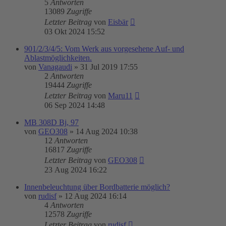
5
Antworten
13089
Zugriffe
Letzter Beitrag
von
Eisbär
03 Okt 2024 15:52
901/2/3/4/5: Vom Werk aus vorgesehene Auf- und
Ablastmöglichkeiten.
von
Vanagaudi
»
31 Jul 2019 17:55
2
Antworten
19444
Zugriffe
Letzter Beitrag
von
Maru11
06 Sep 2024 14:48
MB 308D Bj, 97
von
GEO308
»
14 Aug 2024 10:38
12
Antworten
16817
Zugriffe
Letzter Beitrag
von
GEO308
23 Aug 2024 16:22
Innenbeleuchtung über Bordbatterie möglich?
von
rudisf
»
12 Aug 2024 16:14
4
Antworten
12578
Zugriffe
Letzter Beitrag
von
rudisf