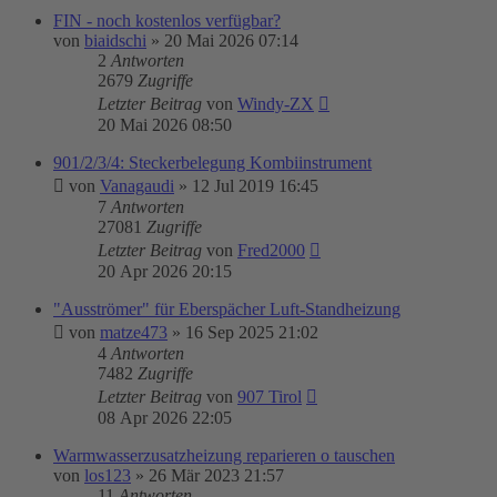
FIN - noch kostenlos verfügbar?
von
biaidschi
»
20 Mai 2026 07:14
2
Antworten
2679
Zugriffe
Letzter Beitrag
von
Windy-ZX
20 Mai 2026 08:50
901/2/3/4: Steckerbelegung Kombiinstrument
von
Vanagaudi
»
12 Jul 2019 16:45
7
Antworten
27081
Zugriffe
Letzter Beitrag
von
Fred2000
20 Apr 2026 20:15
"Ausströmer" für Eberspächer Luft-Standheizung
von
matze473
»
16 Sep 2025 21:02
4
Antworten
7482
Zugriffe
Letzter Beitrag
von
907 Tirol
08 Apr 2026 22:05
Warmwasserzusatzheizung reparieren o tauschen
von
los123
»
26 Mär 2023 21:57
11
Antworten