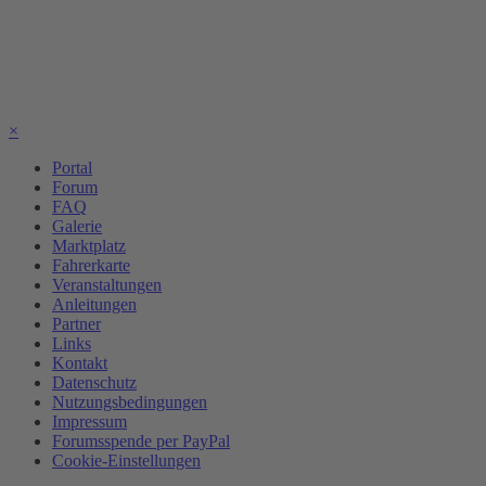
×
Portal
Forum
FAQ
Galerie
Marktplatz
Fahrerkarte
Veranstaltungen
Anleitungen
Partner
Links
Kontakt
Datenschutz
Nutzungsbedingungen
Impressum
Forumsspende per PayPal
Cookie-Einstellungen