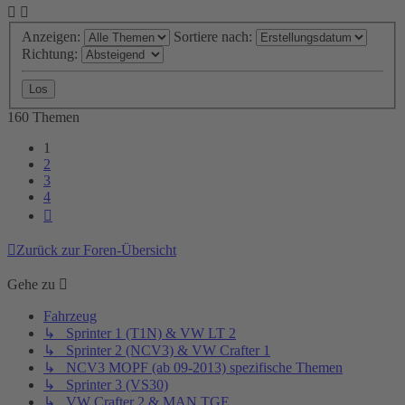
Anzeigen:
Sortiere nach:
Richtung:
160 Themen
1
2
3
4
Nächste
Zurück zur Foren-Übersicht
Gehe zu
Fahrzeug
↳ Sprinter 1 (T1N) & VW LT 2
↳ Sprinter 2 (NCV3) & VW Crafter 1
↳ NCV3 MOPF (ab 09-2013) spezifische Themen
↳ Sprinter 3 (VS30)
↳ VW Crafter 2 & MAN TGE