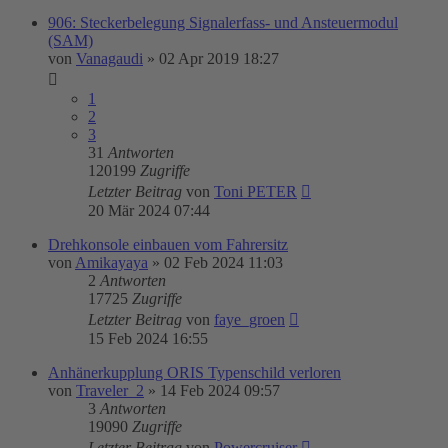
906: Steckerbelegung Signalerfass- und Ansteuermodul
(SAM)
von
Vanagaudi
»
02 Apr 2019 18:27
1
2
3
31
Antworten
120199
Zugriffe
Letzter Beitrag
von
Toni PETER
20 Mär 2024 07:44
Drehkonsole einbauen vom Fahrersitz
von
Amikayaya
»
02 Feb 2024 11:03
2
Antworten
17725
Zugriffe
Letzter Beitrag
von
faye_groen
15 Feb 2024 16:55
Anhänerkupplung ORIS Typenschild verloren
von
Traveler_2
»
14 Feb 2024 09:57
3
Antworten
19090
Zugriffe
Letzter Beitrag
von
Powercruiser