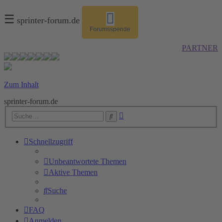
☰
sprinter-forum.de
Forumsspende
PARTNER
Zum Inhalt
sprinter-forum.de
Erweiterte
Suche
Suche
Schnellzugriff
Unbeantwortete Themen
Aktive Themen
Suche
FAQ
Anmelden