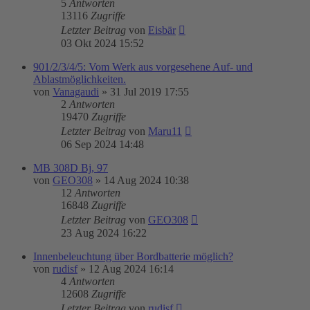
5
Antworten
13116
Zugriffe
Letzter Beitrag
von
Eisbär
03 Okt 2024 15:52
901/2/3/4/5: Vom Werk aus vorgesehene Auf- und
Ablastmöglichkeiten.
von
Vanagaudi
»
31 Jul 2019 17:55
2
Antworten
19470
Zugriffe
Letzter Beitrag
von
Maru11
06 Sep 2024 14:48
MB 308D Bj, 97
von
GEO308
»
14 Aug 2024 10:38
12
Antworten
16848
Zugriffe
Letzter Beitrag
von
GEO308
23 Aug 2024 16:22
Innenbeleuchtung über Bordbatterie möglich?
von
rudisf
»
12 Aug 2024 16:14
4
Antworten
12608
Zugriffe
Letzter Beitrag
von
rudisf