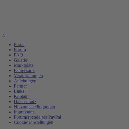
×
Portal
Forum
FAQ
Galerie
Marktplatz
Fahrerkarte
Veranstaltungen
Anleitungen
Partner
Links
Kontakt
Datenschutz
Nutzungsbedingungen
Impressum
Forumsspende per PayPal
Cookie-Einstellungen