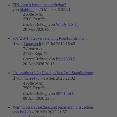
FIN - noch kostenlos verfügbar?
von
biaidschi
»
20 Mai 2026 07:14
2
Antworten
2700
Zugriffe
Letzter Beitrag
von
Windy-ZX
20 Mai 2026 08:50
901/2/3/4: Steckerbelegung Kombiinstrument
von
Vanagaudi
»
12 Jul 2019 16:45
7
Antworten
27138
Zugriffe
Letzter Beitrag
von
Fred2000
20 Apr 2026 20:15
"Ausströmer" für Eberspächer Luft-Standheizung
von
matze473
»
16 Sep 2025 21:02
4
Antworten
7505
Zugriffe
Letzter Beitrag
von
907 Tirol
08 Apr 2026 22:05
Warmwasserzusatzheizung reparieren o tauschen
von
los123
»
26 Mär 2023 21:57
11
Antworten