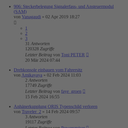
906: Steckerbelegung Signalerfass- und Ansteuermodul
(SAM)
von
Vanagaudi
»
02 Apr 2019 18:27
1
2
3
31
Antworten
120328
Zugriffe
Letzter Beitrag
von
Toni PETER
20 Mär 2024 07:44
Drehkonsole einbauen vom Fahrersitz
von
Amikayaya
»
02 Feb 2024 11:03
2
Antworten
17749
Zugriffe
Letzter Beitrag
von
faye_groen
15 Feb 2024 16:55
Anhänerkupplung ORIS Typenschild verloren
von
Traveler_2
»
14 Feb 2024 09:57
3
Antworten
19117
Zugriffe
Letzter Beitrag
von
Powercruiser