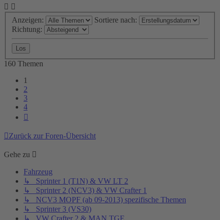
Anzeigen:
Sortiere nach:
Richtung:
160 Themen
1
2
3
4
Nächste
Zurück zur Foren-Übersicht
Gehe zu
Fahrzeug
↳ Sprinter 1 (T1N) & VW LT 2
↳ Sprinter 2 (NCV3) & VW Crafter 1
↳ NCV3 MOPF (ab 09-2013) spezifische Themen
↳ Sprinter 3 (VS30)
↳ VW Crafter 2 & MAN TGE