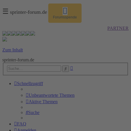
☰
sprinter-forum.de
Forumsspende
PARTNER
Zum Inhalt
sprinter-forum.de
Erweiterte
Suche
Suche
Schnellzugriff
Unbeantwortete Themen
Aktive Themen
Suche
FAQ
Anmelden