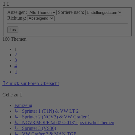
Anzeigen:
Sortiere nach:
Richtung:
160 Themen
1
2
3
4
Nächste
Zurück zur Foren-Übersicht
Gehe zu
Fahrzeug
↳ Sprinter 1 (T1N) & VW LT 2
↳ Sprinter 2 (NCV3) & VW Crafter 1
↳ NCV3 MOPF (ab 09-2013) spezifische Themen
↳ Sprinter 3 (VS30)
↳ VW Crafter 2 & MAN TGE