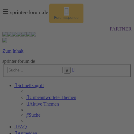
☰
sprinter-forum.de
Forumsspende
PARTNER
Zum Inhalt
sprinter-forum.de
Erweiterte
Suche
Suche
Schnellzugriff
Unbeantwortete Themen
Aktive Themen
Suche
FAQ
Anmelden