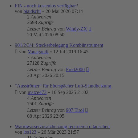
FIN - noch kostenlos verfügbar?
von
biaidschi
»
20 Mai 2026 07:14
2
Antworten
2698
Zugriffe
Letzter Beitrag
von
Windy-ZX
20 Mai 2026 08:50
901/2/3/4: Steckerbelegung Kombiinstrument
von
Vanagaudi
»
12 Jul 2019 16:45
7
Antworten
27128
Zugriffe
Letzter Beitrag
von
Fred2000
20 Apr 2026 20:15
"Ausströmer" für Eberspächer Luft-Standheizung
von
matze473
»
16 Sep 2025 21:02
4
Antworten
7501
Zugriffe
Letzter Beitrag
von
907 Tirol
08 Apr 2026 22:05
Warmwasserzusatzheizung reparieren o tauschen
von
los123
»
26 Mär 2023 21:57
11
Antworten