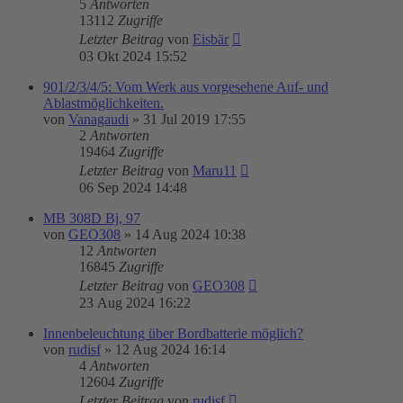
5
Antworten
13112
Zugriffe
Letzter Beitrag
von
Eisbär
03 Okt 2024 15:52
901/2/3/4/5: Vom Werk aus vorgesehene Auf- und
Ablastmöglichkeiten.
von
Vanagaudi
»
31 Jul 2019 17:55
2
Antworten
19464
Zugriffe
Letzter Beitrag
von
Maru11
06 Sep 2024 14:48
MB 308D Bj, 97
von
GEO308
»
14 Aug 2024 10:38
12
Antworten
16845
Zugriffe
Letzter Beitrag
von
GEO308
23 Aug 2024 16:22
Innenbeleuchtung über Bordbatterie möglich?
von
rudisf
»
12 Aug 2024 16:14
4
Antworten
12604
Zugriffe
Letzter Beitrag
von
rudisf