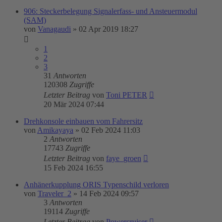
906: Steckerbelegung Signalerfass- und Ansteuermodul
(SAM)
von
Vanagaudi
»
02 Apr 2019 18:27
1
2
3
31
Antworten
120308
Zugriffe
Letzter Beitrag
von
Toni PETER
20 Mär 2024 07:44
Drehkonsole einbauen vom Fahrersitz
von
Amikayaya
»
02 Feb 2024 11:03
2
Antworten
17743
Zugriffe
Letzter Beitrag
von
faye_groen
15 Feb 2024 16:55
Anhänerkupplung ORIS Typenschild verloren
von
Traveler_2
»
14 Feb 2024 09:57
3
Antworten
19114
Zugriffe
Letzter Beitrag
von
Powercruiser