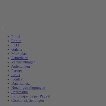
×
Portal
Forum
FAQ
Galerie
Marktplatz
Fahrerkarte
Veranstaltungen
Anleitungen
Partner
Links
Kontakt
Datenschutz
Nutzungsbedingungen
Impressum
Forumsspende per PayPal
Cookie-Einstellungen