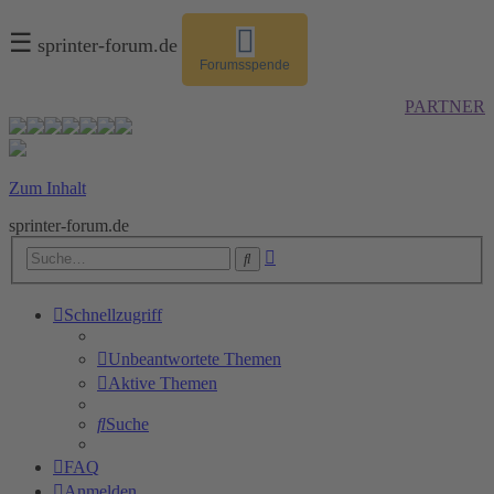
☰
sprinter-forum.de
Forumsspende
PARTNER
Zum Inhalt
sprinter-forum.de
Erweiterte
Suche
Suche
Schnellzugriff
Unbeantwortete Themen
Aktive Themen
Suche
FAQ
Anmelden