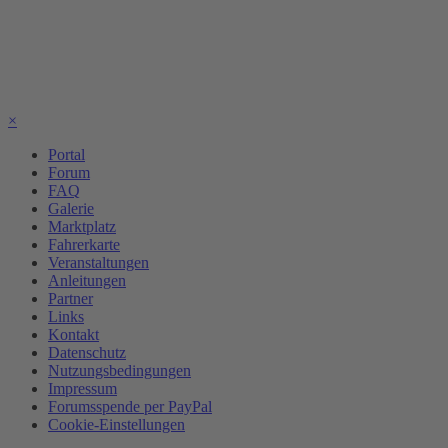
×
Portal
Forum
FAQ
Galerie
Marktplatz
Fahrerkarte
Veranstaltungen
Anleitungen
Partner
Links
Kontakt
Datenschutz
Nutzungsbedingungen
Impressum
Forumsspende per PayPal
Cookie-Einstellungen