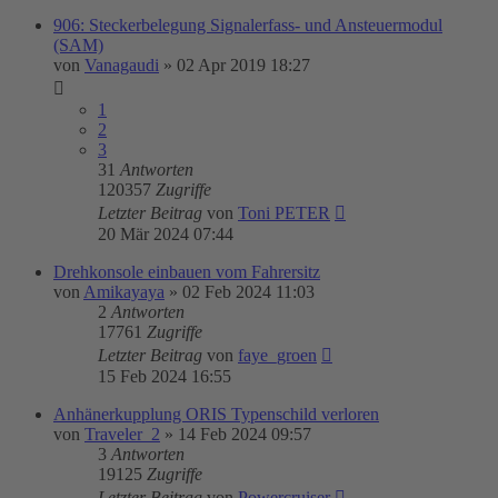
906: Steckerbelegung Signalerfass- und Ansteuermodul
(SAM)
von
Vanagaudi
»
02 Apr 2019 18:27
1
2
3
31
Antworten
120357
Zugriffe
Letzter Beitrag
von
Toni PETER
20 Mär 2024 07:44
Drehkonsole einbauen vom Fahrersitz
von
Amikayaya
»
02 Feb 2024 11:03
2
Antworten
17761
Zugriffe
Letzter Beitrag
von
faye_groen
15 Feb 2024 16:55
Anhänerkupplung ORIS Typenschild verloren
von
Traveler_2
»
14 Feb 2024 09:57
3
Antworten
19125
Zugriffe
Letzter Beitrag
von
Powercruiser