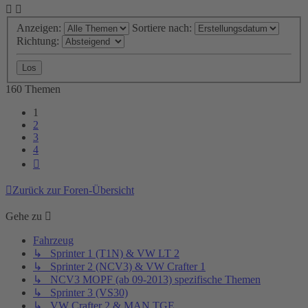
Anzeigen:
Sortiere nach:
Richtung:
160 Themen
1
2
3
4
Nächste
Zurück zur Foren-Übersicht
Gehe zu
Fahrzeug
↳ Sprinter 1 (T1N) & VW LT 2
↳ Sprinter 2 (NCV3) & VW Crafter 1
↳ NCV3 MOPF (ab 09-2013) spezifische Themen
↳ Sprinter 3 (VS30)
↳ VW Crafter 2 & MAN TGE