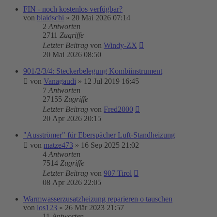
FIN - noch kostenlos verfügbar?
von
biaidschi
»
20 Mai 2026 07:14
2
Antworten
2711
Zugriffe
Letzter Beitrag
von
Windy-ZX
20 Mai 2026 08:50
901/2/3/4: Steckerbelegung Kombiinstrument
von
Vanagaudi
»
12 Jul 2019 16:45
7
Antworten
27155
Zugriffe
Letzter Beitrag
von
Fred2000
20 Apr 2026 20:15
"Ausströmer" für Eberspächer Luft-Standheizung
von
matze473
»
16 Sep 2025 21:02
4
Antworten
7514
Zugriffe
Letzter Beitrag
von
907 Tirol
08 Apr 2026 22:05
Warmwasserzusatzheizung reparieren o tauschen
von
los123
»
26 Mär 2023 21:57
11
Antworten