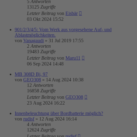
5
Antworten
13125
Zugriffe
Letzter Beitrag
von
Eisbär
03 Okt 2024 15:52
901/2/3/4/5: Vom Werk aus vorgesehene Auf- und
Ablastmöglichkeiten.
von
Vanagaudi
»
31 Jul 2019 17:55
2
Antworten
19483
Zugriffe
Letzter Beitrag
von
Maru11
06 Sep 2024 14:48
MB 308D Bj, 97
von
GEO308
»
14 Aug 2024 10:38
12
Antworten
16858
Zugriffe
Letzter Beitrag
von
GEO308
23 Aug 2024 16:22
Innenbeleuchtung über Bordbatterie möglich?
von
rudisf
»
12 Aug 2024 16:14
4
Antworten
12624
Zugriffe
Letzter Beitrag
von
rudisf