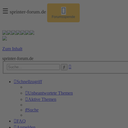
☰
sprinter-forum.de
Forumsspende
Zum Inhalt
sprinter-forum.de
Erweiterte
Suche
Suche
Schnellzugriff
Unbeantwortete Themen
Aktive Themen
Suche
FAQ
Anmelden