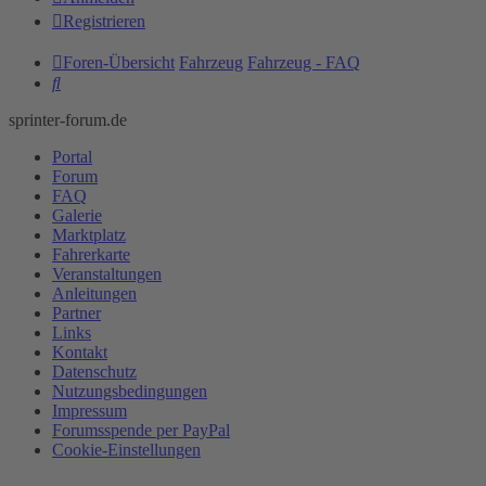
Registrieren
Foren-Übersicht
Fahrzeug
Fahrzeug - FAQ
Suche
sprinter-forum.de
Portal
Forum
FAQ
Galerie
Marktplatz
Fahrerkarte
Veranstaltungen
Anleitungen
Partner
Links
Kontakt
Datenschutz
Nutzungsbedingungen
Impressum
Forumsspende per PayPal
Cookie-Einstellungen