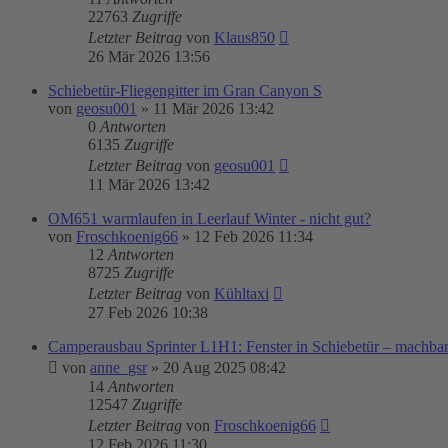
22763
Zugriffe
Letzter Beitrag
von
Klaus850
26 Mär 2026 13:56
Schiebetür-Fliegengitter im Gran Canyon S
von
geosu001
»
11 Mär 2026 13:42
0
Antworten
6135
Zugriffe
Letzter Beitrag
von
geosu001
11 Mär 2026 13:42
OM651 warmlaufen in Leerlauf Winter - nicht gut?
von
Froschkoenig66
»
12 Feb 2026 11:34
12
Antworten
8725
Zugriffe
Letzter Beitrag
von
Kühltaxi
27 Feb 2026 10:38
Camperausbau Sprinter L1H1: Fenster in Schiebetür – machba
von
anne_gsr
»
20 Aug 2025 08:42
14
Antworten
12547
Zugriffe
Letzter Beitrag
von
Froschkoenig66
12 Feb 2026 11:30