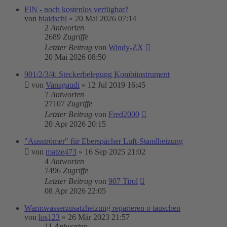
FIN - noch kostenlos verfügbar?
von
biaidschi
»
20 Mai 2026 07:14
2
Antworten
2689
Zugriffe
Letzter Beitrag
von
Windy-ZX
20 Mai 2026 08:50
901/2/3/4: Steckerbelegung Kombiinstrument
von
Vanagaudi
»
12 Jul 2019 16:45
7
Antworten
27107
Zugriffe
Letzter Beitrag
von
Fred2000
20 Apr 2026 20:15
"Ausströmer" für Eberspächer Luft-Standheizung
von
matze473
»
16 Sep 2025 21:02
4
Antworten
7496
Zugriffe
Letzter Beitrag
von
907 Tirol
08 Apr 2026 22:05
Warmwasserzusatzheizung reparieren o tauschen
von
los123
»
26 Mär 2023 21:57
11
Antworten