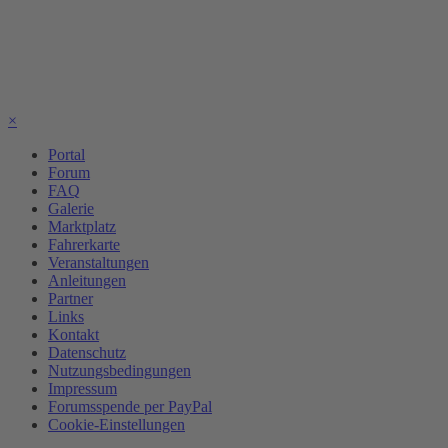
×
Portal
Forum
FAQ
Galerie
Marktplatz
Fahrerkarte
Veranstaltungen
Anleitungen
Partner
Links
Kontakt
Datenschutz
Nutzungsbedingungen
Impressum
Forumsspende per PayPal
Cookie-Einstellungen