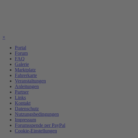
×
Portal
Forum
FAQ
Galerie
Marktplatz
Fahrerkarte
Veranstaltungen
Anleitungen
Partner
Links
Kontakt
Datenschutz
Nutzungsbedingungen
Impressum
Forumsspende per PayPal
Cookie-Einstellungen