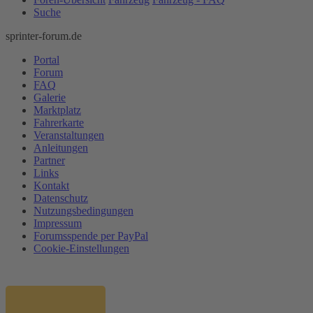
Suche
sprinter-forum.de
Portal
Forum
FAQ
Galerie
Marktplatz
Fahrerkarte
Veranstaltungen
Anleitungen
Partner
Links
Kontakt
Datenschutz
Nutzungsbedingungen
Impressum
Forumsspende per PayPal
Cookie-Einstellungen