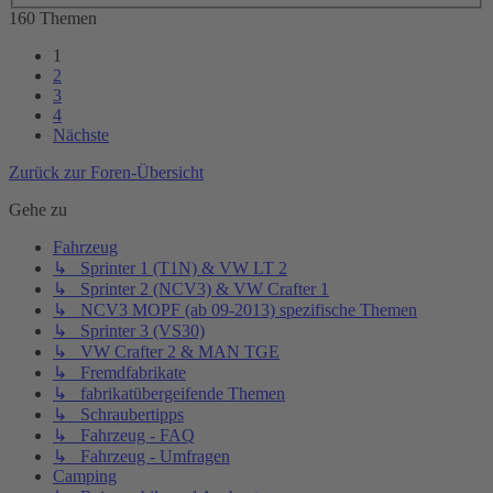
160 Themen
1
2
3
4
Nächste
Zurück zur Foren-Übersicht
Gehe zu
Fahrzeug
↳ Sprinter 1 (T1N) & VW LT 2
↳ Sprinter 2 (NCV3) & VW Crafter 1
↳ NCV3 MOPF (ab 09-2013) spezifische Themen
↳ Sprinter 3 (VS30)
↳ VW Crafter 2 & MAN TGE
↳ Fremdfabrikate
↳ fabrikatübergeifende Themen
↳ Schraubertipps
↳ Fahrzeug - FAQ
↳ Fahrzeug - Umfragen
Camping