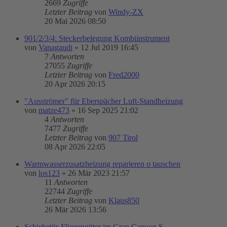
2669
Zugriffe
Letzter Beitrag
von
Windy-ZX
20 Mai 2026 08:50
901/2/3/4: Steckerbelegung Kombiinstrument
von
Vanagaudi
»
12 Jul 2019 16:45
7
Antworten
27055
Zugriffe
Letzter Beitrag
von
Fred2000
20 Apr 2026 20:15
"Ausströmer" für Eberspächer Luft-Standheizung
von
matze473
»
16 Sep 2025 21:02
4
Antworten
7477
Zugriffe
Letzter Beitrag
von
907 Tirol
08 Apr 2026 22:05
Warmwasserzusatzheizung reparieren o tauschen
von
los123
»
26 Mär 2023 21:57
11
Antworten
22744
Zugriffe
Letzter Beitrag
von
Klaus850
26 Mär 2026 13:56
Schiebetür-Fliegengitter im Gran Canyon S