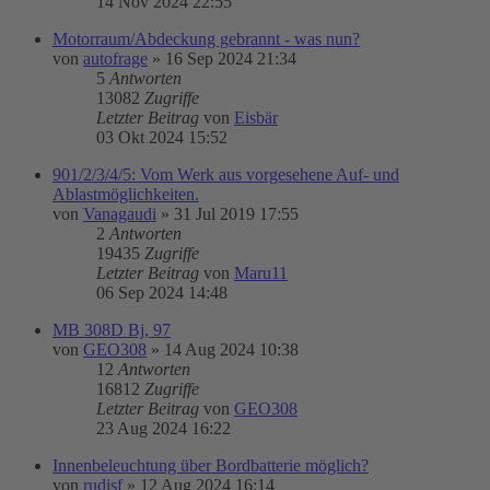
14 Nov 2024 22:55
Motorraum/Abdeckung gebrannt - was nun?
von
autofrage
»
16 Sep 2024 21:34
5
Antworten
13082
Zugriffe
Letzter Beitrag
von
Eisbär
03 Okt 2024 15:52
901/2/3/4/5: Vom Werk aus vorgesehene Auf- und
Ablastmöglichkeiten.
von
Vanagaudi
»
31 Jul 2019 17:55
2
Antworten
19435
Zugriffe
Letzter Beitrag
von
Maru11
06 Sep 2024 14:48
MB 308D Bj, 97
von
GEO308
»
14 Aug 2024 10:38
12
Antworten
16812
Zugriffe
Letzter Beitrag
von
GEO308
23 Aug 2024 16:22
Innenbeleuchtung über Bordbatterie möglich?
von
rudisf
»
12 Aug 2024 16:14