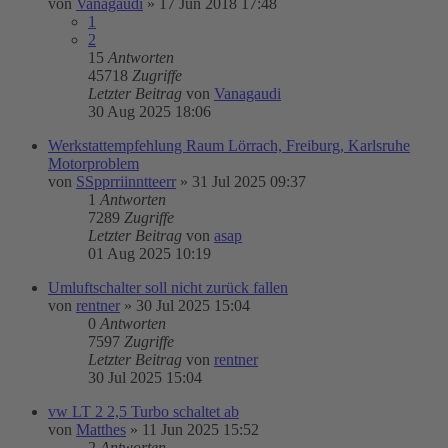
von
Vanagaudi
»
17 Jun 2018 17:48
1
2
15
Antworten
45718
Zugriffe
Letzter Beitrag
von
Vanagaudi
30 Aug 2025 18:06
Werkstattempfehlung Raum Lörrach, Freiburg, Karlsruhe
Motorproblem
von
SSpprriinntteerr
»
31 Jul 2025 09:37
1
Antworten
7289
Zugriffe
Letzter Beitrag
von
asap
01 Aug 2025 10:19
Umluftschalter soll nicht zurück fallen
von
rentner
»
30 Jul 2025 15:04
0
Antworten
7597
Zugriffe
Letzter Beitrag
von
rentner
30 Jul 2025 15:04
vw LT 2 2,5 Turbo schaltet ab
von
Matthes
»
11 Jun 2025 15:52
2
Antworten