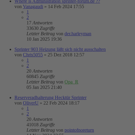
Where is Administration sprinter-forum.de ??
von
Vanagaudi
»
14 Feb 2024 17:55
1
2
17
Antworten
33630
Zugriffe
Letzter Beitrag
von
der.harleyman
10 Jan 2025 19:36
Sprinter 903 Heizung läßt sich nicht ausschalten
von
Chris5055
»
25 Dez 2018 12:57
1
2
20
Antworten
60845
Zugriffe
Letzter Beitrag
von
Opa_R
05 Jan 2025 21:40
Reserveradhalterung Hecktür Sprinter
von
OliverU
»
22 Feb 2024 18:17
1
2
20
Antworten
41018
Zugriffe
Letzter Beitrag
von
pointofnoreturn