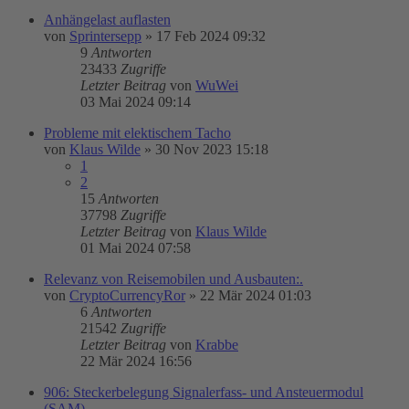
Anhängelast auflasten
von
Sprintersepp
»
17 Feb 2024 09:32
9
Antworten
23433
Zugriffe
Letzter Beitrag
von
WuWei
03 Mai 2024 09:14
Probleme mit elektischem Tacho
von
Klaus Wilde
»
30 Nov 2023 15:18
1
2
15
Antworten
37798
Zugriffe
Letzter Beitrag
von
Klaus Wilde
01 Mai 2024 07:58
Relevanz von Reisemobilen und Ausbauten:.
von
CryptoCurrencyRor
»
22 Mär 2024 01:03
6
Antworten
21542
Zugriffe
Letzter Beitrag
von
Krabbe
22 Mär 2024 16:56
906: Steckerbelegung Signalerfass- und Ansteuermodul
(SAM)