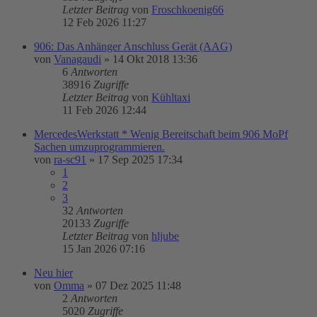
Letzter Beitrag
von
Froschkoenig66
12 Feb 2026 11:27
906: Das Anhänger Anschluss Gerät (AAG)
von
Vanagaudi
»
14 Okt 2018 13:36
6
Antworten
38916
Zugriffe
Letzter Beitrag
von
Kühltaxi
11 Feb 2026 12:44
MercedesWerkstatt * Wenig Bereitschaft beim 906 MoPf
Sachen umzuprogrammieren.
von
ra-sc91
»
17 Sep 2025 17:34
1
2
3
32
Antworten
20133
Zugriffe
Letzter Beitrag
von
hljube
15 Jan 2026 07:16
Neu hier
von
Omma
»
07 Dez 2025 11:48
2
Antworten
5020
Zugriffe