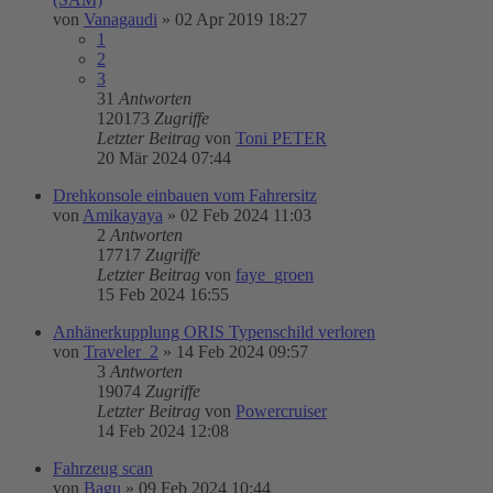
von
Vanagaudi
»
02 Apr 2019 18:27
1
2
3
31
Antworten
120173
Zugriffe
Letzter Beitrag
von
Toni PETER
20 Mär 2024 07:44
Drehkonsole einbauen vom Fahrersitz
von
Amikayaya
»
02 Feb 2024 11:03
2
Antworten
17717
Zugriffe
Letzter Beitrag
von
faye_groen
15 Feb 2024 16:55
Anhänerkupplung ORIS Typenschild verloren
von
Traveler_2
»
14 Feb 2024 09:57
3
Antworten
19074
Zugriffe
Letzter Beitrag
von
Powercruiser
14 Feb 2024 12:08
Fahrzeug scan
von
Bagu
»
09 Feb 2024 10:44