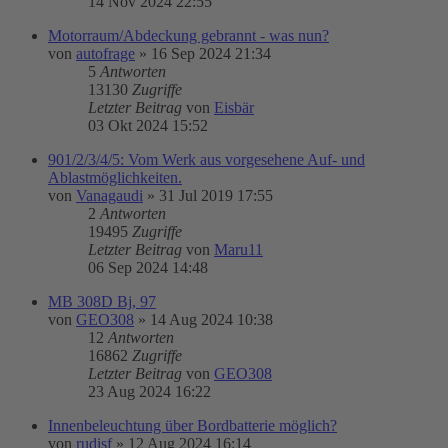
14 Nov 2024 22:55
Motorraum/Abdeckung gebrannt - was nun?
von
autofrage
»
16 Sep 2024 21:34
5
Antworten
13130
Zugriffe
Letzter Beitrag
von
Eisbär
03 Okt 2024 15:52
901/2/3/4/5: Vom Werk aus vorgesehene Auf- und
Ablastmöglichkeiten.
von
Vanagaudi
»
31 Jul 2019 17:55
2
Antworten
19495
Zugriffe
Letzter Beitrag
von
Maru11
06 Sep 2024 14:48
MB 308D Bj, 97
von
GEO308
»
14 Aug 2024 10:38
12
Antworten
16862
Zugriffe
Letzter Beitrag
von
GEO308
23 Aug 2024 16:22
Innenbeleuchtung über Bordbatterie möglich?
von
rudisf
»
12 Aug 2024 16:14