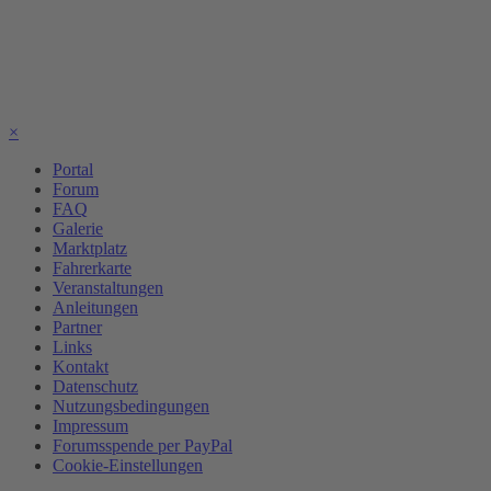
×
Portal
Forum
FAQ
Galerie
Marktplatz
Fahrerkarte
Veranstaltungen
Anleitungen
Partner
Links
Kontakt
Datenschutz
Nutzungsbedingungen
Impressum
Forumsspende per PayPal
Cookie-Einstellungen