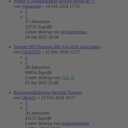
Where is Administration sprinter-forum.de ??
von
Vanagaudi
»
14 Feb 2024 17:55
1
2
17
Antworten
33732
Zugriffe
Letzter Beitrag
von
der.harleyman
10 Jan 2025 19:36
Sprinter 903 Heizung läßt sich nicht ausschalten
von
Chris5055
»
25 Dez 2018 12:57
1
2
20
Antworten
60954
Zugriffe
Letzter Beitrag
von
Opa_R
05 Jan 2025 21:40
Reserveradhalterung Hecktür Sprinter
von
OliverU
»
22 Feb 2024 18:17
1
2
20
Antworten
41133
Zugriffe
Letzter Beitrag
von
pointofnoreturn