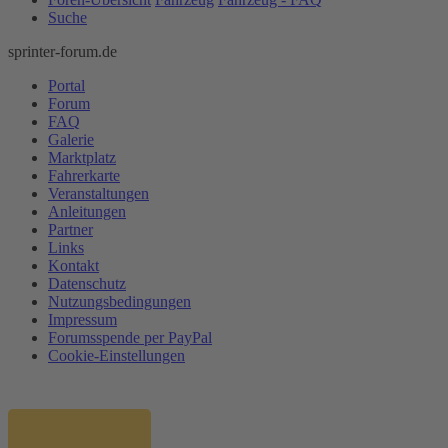
Suche
sprinter-forum.de
Portal
Forum
FAQ
Galerie
Marktplatz
Fahrerkarte
Veranstaltungen
Anleitungen
Partner
Links
Kontakt
Datenschutz
Nutzungsbedingungen
Impressum
Forumsspende per PayPal
Cookie-Einstellungen