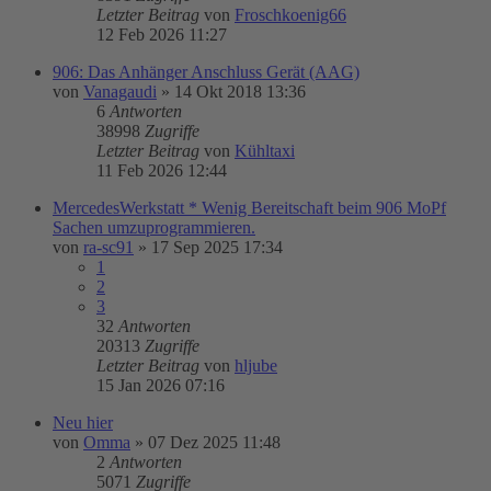
Letzter Beitrag
von
Froschkoenig66
12 Feb 2026 11:27
906: Das Anhänger Anschluss Gerät (AAG)
von
Vanagaudi
»
14 Okt 2018 13:36
6
Antworten
38998
Zugriffe
Letzter Beitrag
von
Kühltaxi
11 Feb 2026 12:44
MercedesWerkstatt * Wenig Bereitschaft beim 906 MoPf
Sachen umzuprogrammieren.
von
ra-sc91
»
17 Sep 2025 17:34
1
2
3
32
Antworten
20313
Zugriffe
Letzter Beitrag
von
hljube
15 Jan 2026 07:16
Neu hier
von
Omma
»
07 Dez 2025 11:48
2
Antworten
5071
Zugriffe