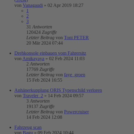
von
Vanagaudi
»
02 Apr 2019 18:27
1
2
3
31
Antworten
120424
Zugriffe
Letzter Beitrag
von
Toni PETER
20 Mär 2024 07:44
Drehkonsole einbauen vom Fahrersitz
von
Amikayaya
»
02 Feb 2024 11:03
2
Antworten
17769
Zugriffe
Letzter Beitrag
von
faye_groen
15 Feb 2024 16:55
Anhänerkupplung ORIS Typenschild verloren
von
Traveler_2
»
14 Feb 2024 09:57
3
Antworten
19137
Zugriffe
Letzter Beitrag
von
Powercruiser
14 Feb 2024 12:08
Fahrzeug scan
von
Bagu
»
09 Feb 2024 10:44