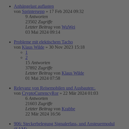
Anhängelast auflasten
von
Sprintersepp
»
17 Feb 2024 09:32
9
Antworten
23502
Zugriffe
Letzter Beitrag
von
WuWei
03 Mai 2024 09:14
Probleme mit elektischem Tacho
von
Klaus Wilde
»
30 Nov 2023 15:18
1
2
15
Antworten
37892
Zugriffe
Letzter Beitrag
von
Klaus Wilde
01 Mai 2024 07:58
Relevanz von Reisemobilen und Ausbauten:.
von
CryptoCurrencyRor
»
22 Mär 2024 01:03
6
Antworten
21603
Zugriffe
Letzter Beitrag
von
Krabbe
22 Mär 2024 16:56
906: Steckerbelegung Signalerfass- und Ansteuermodul
(SAM)