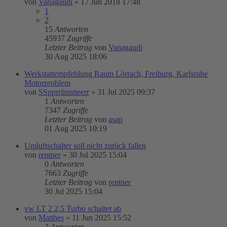
von
Vanagaudi
»
17 Jun 2018 17:48
1
2
15
Antworten
45937
Zugriffe
Letzter Beitrag
von
Vanagaudi
30 Aug 2025 18:06
Werkstattempfehlung Raum Lörrach, Freiburg, Karlsruhe
Motorproblem
von
SSpprriinntteerr
»
31 Jul 2025 09:37
1
Antworten
7347
Zugriffe
Letzter Beitrag
von
asap
01 Aug 2025 10:19
Umluftschalter soll nicht zurück fallen
von
rentner
»
30 Jul 2025 15:04
0
Antworten
7663
Zugriffe
Letzter Beitrag
von
rentner
30 Jul 2025 15:04
vw LT 2 2,5 Turbo schaltet ab
von
Matthes
»
11 Jun 2025 15:52
2
Antworten