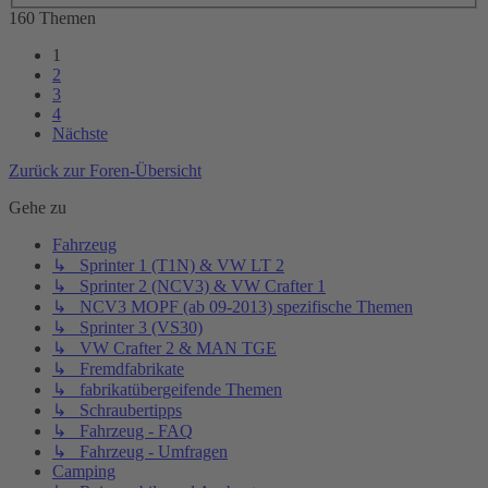
160 Themen
1
2
3
4
Nächste
Zurück zur Foren-Übersicht
Gehe zu
Fahrzeug
↳ Sprinter 1 (T1N) & VW LT 2
↳ Sprinter 2 (NCV3) & VW Crafter 1
↳ NCV3 MOPF (ab 09-2013) spezifische Themen
↳ Sprinter 3 (VS30)
↳ VW Crafter 2 & MAN TGE
↳ Fremdfabrikate
↳ fabrikatübergeifende Themen
↳ Schraubertipps
↳ Fahrzeug - FAQ
↳ Fahrzeug - Umfragen
Camping