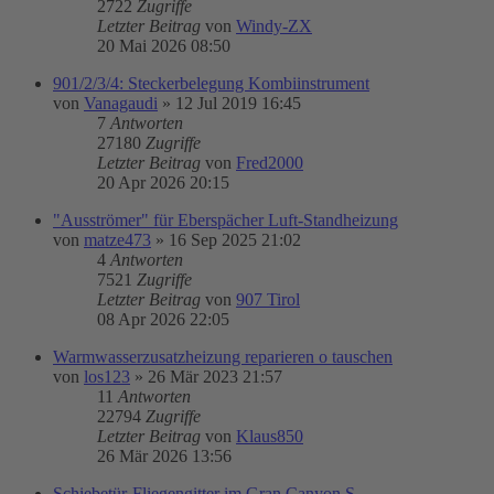
2722
Zugriffe
Letzter Beitrag
von
Windy-ZX
20 Mai 2026 08:50
901/2/3/4: Steckerbelegung Kombiinstrument
von
Vanagaudi
»
12 Jul 2019 16:45
7
Antworten
27180
Zugriffe
Letzter Beitrag
von
Fred2000
20 Apr 2026 20:15
"Ausströmer" für Eberspächer Luft-Standheizung
von
matze473
»
16 Sep 2025 21:02
4
Antworten
7521
Zugriffe
Letzter Beitrag
von
907 Tirol
08 Apr 2026 22:05
Warmwasserzusatzheizung reparieren o tauschen
von
los123
»
26 Mär 2023 21:57
11
Antworten
22794
Zugriffe
Letzter Beitrag
von
Klaus850
26 Mär 2026 13:56
Schiebetür-Fliegengitter im Gran Canyon S