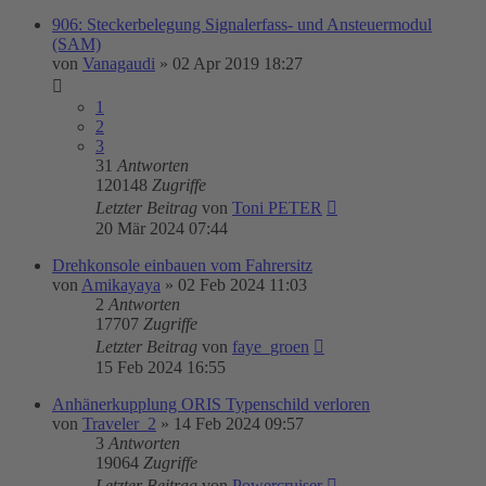
906: Steckerbelegung Signalerfass- und Ansteuermodul
(SAM)
von
Vanagaudi
»
02 Apr 2019 18:27
1
2
3
31
Antworten
120148
Zugriffe
Letzter Beitrag
von
Toni PETER
20 Mär 2024 07:44
Drehkonsole einbauen vom Fahrersitz
von
Amikayaya
»
02 Feb 2024 11:03
2
Antworten
17707
Zugriffe
Letzter Beitrag
von
faye_groen
15 Feb 2024 16:55
Anhänerkupplung ORIS Typenschild verloren
von
Traveler_2
»
14 Feb 2024 09:57
3
Antworten
19064
Zugriffe
Letzter Beitrag
von
Powercruiser