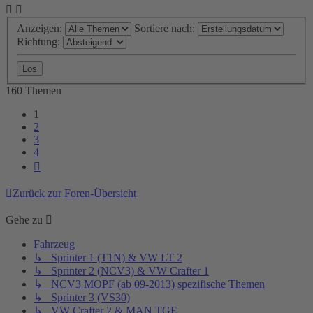
Anzeigen:
Sortiere nach:
Richtung:
160 Themen
1
2
3
4
Nächste
Zurück zur Foren-Übersicht
Gehe zu
Fahrzeug
↳ Sprinter 1 (T1N) & VW LT 2
↳ Sprinter 2 (NCV3) & VW Crafter 1
↳ NCV3 MOPF (ab 09-2013) spezifische Themen
↳ Sprinter 3 (VS30)
↳ VW Crafter 2 & MAN TGE