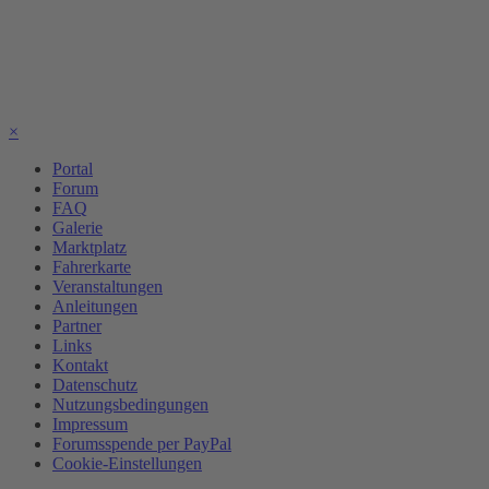
×
Portal
Forum
FAQ
Galerie
Marktplatz
Fahrerkarte
Veranstaltungen
Anleitungen
Partner
Links
Kontakt
Datenschutz
Nutzungsbedingungen
Impressum
Forumsspende per PayPal
Cookie-Einstellungen