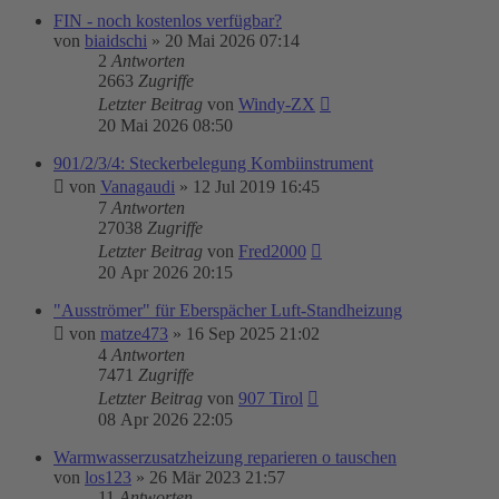
FIN - noch kostenlos verfügbar?
von
biaidschi
»
20 Mai 2026 07:14
2
Antworten
2663
Zugriffe
Letzter Beitrag
von
Windy-ZX
20 Mai 2026 08:50
901/2/3/4: Steckerbelegung Kombiinstrument
von
Vanagaudi
»
12 Jul 2019 16:45
7
Antworten
27038
Zugriffe
Letzter Beitrag
von
Fred2000
20 Apr 2026 20:15
"Ausströmer" für Eberspächer Luft-Standheizung
von
matze473
»
16 Sep 2025 21:02
4
Antworten
7471
Zugriffe
Letzter Beitrag
von
907 Tirol
08 Apr 2026 22:05
Warmwasserzusatzheizung reparieren o tauschen
von
los123
»
26 Mär 2023 21:57
11
Antworten