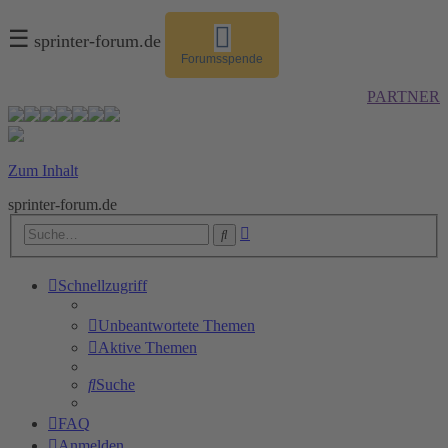
☰
sprinter-forum.de
Forumsspende
PARTNER
Zum Inhalt
sprinter-forum.de
Erweiterte
Suche
Suche
Schnellzugriff
Unbeantwortete Themen
Aktive Themen
Suche
FAQ
Anmelden