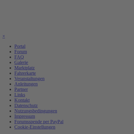
×
Portal
Forum
FAQ
Galerie
Marktplatz
Fahrerkarte
Veranstaltungen
Anleitungen
Partner
Links
Kontakt
Datenschutz
Nutzungsbedingungen
Impressum
Forumsspende per PayPal
Cookie-Einstellungen