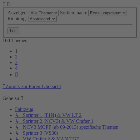
Anzeigen:
Sortiere nach:
Richtung:
160 Themen
1
2
3
4
Nächste
Zurück zur Foren-Übersicht
Gehe zu
Fahrzeug
↳ Sprinter 1 (T1N) & VW LT 2
↳ Sprinter 2 (NCV3) & VW Crafter 1
↳ NCV3 MOPF (ab 09-2013) spezifische Themen
↳ Sprinter 3 (VS30)
↳ VW Crafter 2 & MAN TGE