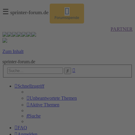
☰
sprinter-forum.de
Forumsspende
PARTNER
Zum Inhalt
sprinter-forum.de
Erweiterte
Suche
Suche
Schnellzugriff
Unbeantwortete Themen
Aktive Themen
Suche
FAQ
Anmelden