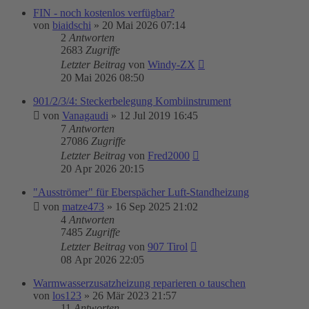
FIN - noch kostenlos verfügbar?
von
biaidschi
»
20 Mai 2026 07:14
2
Antworten
2683
Zugriffe
Letzter Beitrag
von
Windy-ZX
20 Mai 2026 08:50
901/2/3/4: Steckerbelegung Kombiinstrument
von
Vanagaudi
»
12 Jul 2019 16:45
7
Antworten
27086
Zugriffe
Letzter Beitrag
von
Fred2000
20 Apr 2026 20:15
"Ausströmer" für Eberspächer Luft-Standheizung
von
matze473
»
16 Sep 2025 21:02
4
Antworten
7485
Zugriffe
Letzter Beitrag
von
907 Tirol
08 Apr 2026 22:05
Warmwasserzusatzheizung reparieren o tauschen
von
los123
»
26 Mär 2023 21:57
11
Antworten