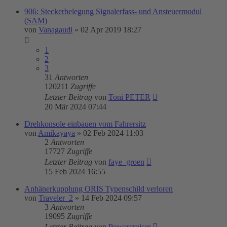
906: Steckerbelegung Signalerfass- und Ansteuermodul
(SAM)
von
Vanagaudi
»
02 Apr 2019 18:27
1
2
3
31
Antworten
120211
Zugriffe
Letzter Beitrag
von
Toni PETER
20 Mär 2024 07:44
Drehkonsole einbauen vom Fahrersitz
von
Amikayaya
»
02 Feb 2024 11:03
2
Antworten
17727
Zugriffe
Letzter Beitrag
von
faye_groen
15 Feb 2024 16:55
Anhänerkupplung ORIS Typenschild verloren
von
Traveler_2
»
14 Feb 2024 09:57
3
Antworten
19095
Zugriffe
Letzter Beitrag
von
Powercruiser