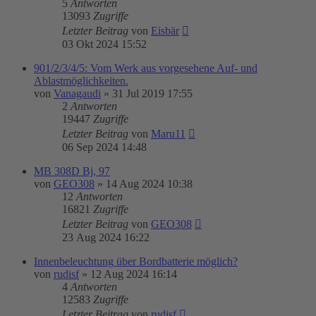
5
Antworten
13093
Zugriffe
Letzter Beitrag
von
Eisbär
03 Okt 2024 15:52
901/2/3/4/5: Vom Werk aus vorgesehene Auf- und
Ablastmöglichkeiten.
von
Vanagaudi
»
31 Jul 2019 17:55
2
Antworten
19447
Zugriffe
Letzter Beitrag
von
Maru11
06 Sep 2024 14:48
MB 308D Bj, 97
von
GEO308
»
14 Aug 2024 10:38
12
Antworten
16821
Zugriffe
Letzter Beitrag
von
GEO308
23 Aug 2024 16:22
Innenbeleuchtung über Bordbatterie möglich?
von
rudisf
»
12 Aug 2024 16:14
4
Antworten
12583
Zugriffe
Letzter Beitrag
von
rudisf