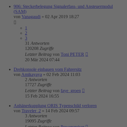
906: Steckerbelegung Signalerfass- und Ansteuermodul
(SAM)
von
Vanagaudi
»
02 Apr 2019 18:27
1
2
3
31
Antworten
120208
Zugriffe
Letzter Beitrag
von
Toni PETER
20 Mär 2024 07:44
Drehkonsole einbauen vom Fahrersitz
von
Amikayaya
»
02 Feb 2024 11:03
2
Antworten
17727
Zugriffe
Letzter Beitrag
von
faye_groen
15 Feb 2024 16:55
Anhänerkupplung ORIS Typenschild verloren
von
Traveler_2
»
14 Feb 2024 09:57
3
Antworten
19095
Zugriffe
Letzter Beitrag
von
Powercruiser