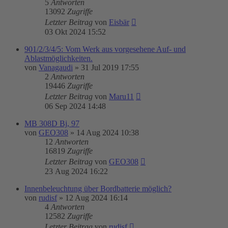
5
Antworten
13092
Zugriffe
Letzter Beitrag
von
Eisbär
03 Okt 2024 15:52
901/2/3/4/5: Vom Werk aus vorgesehene Auf- und
Ablastmöglichkeiten.
von
Vanagaudi
»
31 Jul 2019 17:55
2
Antworten
19446
Zugriffe
Letzter Beitrag
von
Maru11
06 Sep 2024 14:48
MB 308D Bj, 97
von
GEO308
»
14 Aug 2024 10:38
12
Antworten
16819
Zugriffe
Letzter Beitrag
von
GEO308
23 Aug 2024 16:22
Innenbeleuchtung über Bordbatterie möglich?
von
rudisf
»
12 Aug 2024 16:14
4
Antworten
12582
Zugriffe
Letzter Beitrag
von
rudisf