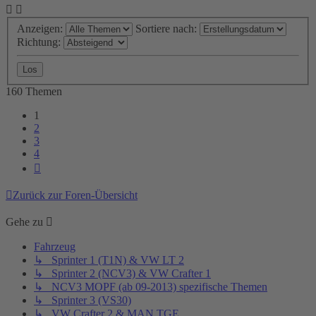
Anzeigen:
Sortiere nach:
Richtung:
160 Themen
1
2
3
4
Nächste
Zurück zur Foren-Übersicht
Gehe zu
Fahrzeug
↳ Sprinter 1 (T1N) & VW LT 2
↳ Sprinter 2 (NCV3) & VW Crafter 1
↳ NCV3 MOPF (ab 09-2013) spezifische Themen
↳ Sprinter 3 (VS30)
↳ VW Crafter 2 & MAN TGE