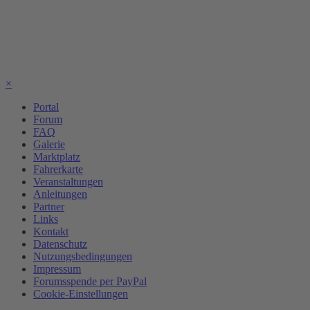
×
Portal
Forum
FAQ
Galerie
Marktplatz
Fahrerkarte
Veranstaltungen
Anleitungen
Partner
Links
Kontakt
Datenschutz
Nutzungsbedingungen
Impressum
Forumsspende per PayPal
Cookie-Einstellungen