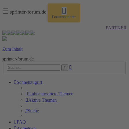
☰
sprinter-forum.de
Forumsspende
PARTNER
Zum Inhalt
sprinter-forum.de
Erweiterte
Suche
Suche
Schnellzugriff
Unbeantwortete Themen
Aktive Themen
Suche
FAQ
Anmelden