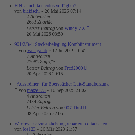
FIN - noch kostenlos verfügbar?
von
biaidschi
»
20 Mai 2026 07:14
2
Antworten
2683
Zugriffe
Letzter Beitrag
von
Windy-ZX
20 Mai 2026 08:50
901/2/3/4: Steckerbelegung Kombiinstrument
von
Vanagaudi
»
12 Jul 2019 16:45
7
Antworten
27085
Zugriffe
Letzter Beitrag
von
Fred2000
20 Apr 2026 20:15
"Ausströmer" für Eberspächer Luft-Standheizung
von
matze473
»
16 Sep 2025 21:02
4
Antworten
7484
Zugriffe
Letzter Beitrag
von
907 Tirol
08 Apr 2026 22:05
Warmwasserzusatzheizung reparieren o tauschen
von
los123
»
26 Mär 2023 21:57
11
Antworten