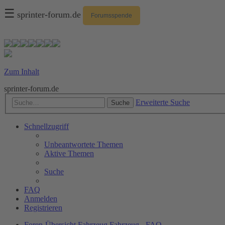
☰
sprinter-forum.de
Forumsspende
Zum Inhalt
sprinter-forum.de
Erweiterte Suche
Suche
Schnellzugriff
Unbeantwortete Themen
Aktive Themen
Suche
FAQ
Anmelden
Registrieren
Foren-Übersicht
Fahrzeug
Fahrzeug - FAQ