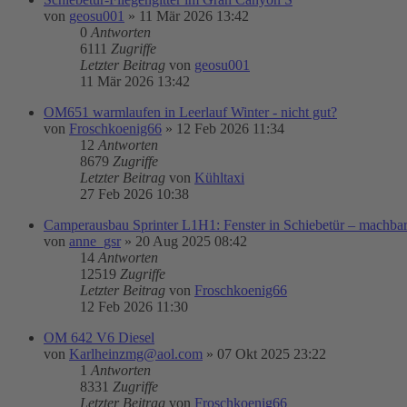
von
geosu001
»
11 Mär 2026 13:42
0
Antworten
6111
Zugriffe
Letzter Beitrag
von
geosu001
11 Mär 2026 13:42
OM651 warmlaufen in Leerlauf Winter - nicht gut?
von
Froschkoenig66
»
12 Feb 2026 11:34
12
Antworten
8679
Zugriffe
Letzter Beitrag
von
Kühltaxi
27 Feb 2026 10:38
Camperausbau Sprinter L1H1: Fenster in Schiebetür – machba
von
anne_gsr
»
20 Aug 2025 08:42
14
Antworten
12519
Zugriffe
Letzter Beitrag
von
Froschkoenig66
12 Feb 2026 11:30
OM 642 V6 Diesel
von
Karlheinzmg@aol.com
»
07 Okt 2025 23:22
1
Antworten
8331
Zugriffe
Letzter Beitrag
von
Froschkoenig66