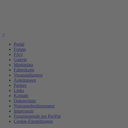
×
Portal
Forum
FAQ
Galerie
Marktplatz
Fahrerkarte
Veranstaltungen
Anleitungen
Partner
Links
Kontakt
Datenschutz
Nutzungsbedingungen
Impressum
Forumsspende per PayPal
Cookie-Einstellungen