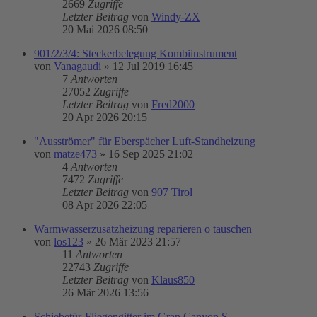
2669
Zugriffe
Letzter Beitrag
von
Windy-ZX
20 Mai 2026 08:50
901/2/3/4: Steckerbelegung Kombiinstrument
von
Vanagaudi
»
12 Jul 2019 16:45
7
Antworten
27052
Zugriffe
Letzter Beitrag
von
Fred2000
20 Apr 2026 20:15
"Ausströmer" für Eberspächer Luft-Standheizung
von
matze473
»
16 Sep 2025 21:02
4
Antworten
7472
Zugriffe
Letzter Beitrag
von
907 Tirol
08 Apr 2026 22:05
Warmwasserzusatzheizung reparieren o tauschen
von
los123
»
26 Mär 2023 21:57
11
Antworten
22743
Zugriffe
Letzter Beitrag
von
Klaus850
26 Mär 2026 13:56
Schiebetür-Fliegengitter im Gran Canyon S