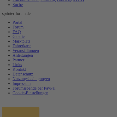
Suche
sprinter-forum.de
Portal
Forum
FAQ
Galerie
Marktplatz
Fahrerkarte
Veranstaltungen
Anleitungen
Partner
Links
Kontakt
Datenschutz
Nutzungsbedingungen
Impressum
Forumsspende per PayPal
Cookie-Einstellungen