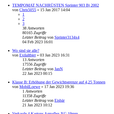
TEMPOMAT NACHRÜSTEN Sprinter 903 Bj 2002
von
Chris5055
»
15 Jan 2017 14:04
1
2
3
38
Antworten
80165
Zugriffe
Letzter Beitrag
von
Sprinter3134x4
04 Feb 2023 16:01
Wo sind sie alle?
von
Exilaltbier
»
03 Jan 2023 16:31
13
Antworten
17556
Zugriffe
Letzter Beitrag
von
JanN
22 Jan 2023 00:15
Klasse B: Erhöhung der Gewichtsgrenze auf 4,25 Tonnen
von
MobilLoewe
»
17 Jan 2023 19:36
1
Antworten
11358
Zugriffe
Letzter Beitrag
von
Eisbär
21 Jan 2023 10:12
Verkaufe 4 Kartons Armaflex XG 19mm