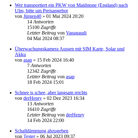
Wer transportiert ein PKW von Maidstone (England) nach
Ulm, bitte um Preisangebot
von
Jürgen40
»
01 Mai 2024 20:20
14
Antworten
15100
Zugriffe
Letzter Beitrag
von
Vanagaudi
04 Mai 2024 08:37
Überwachungskamera Aussen mit SIM Karte, Solar und
Akku
von
asap
»
15 Feb 2024 16:40
7
Antworten
12342
Zugriffe
Letzter Beitrag
von
asap
18 Feb 2024 15:01
Schnee is schee, aber langsam reichts
von
derHenry
»
02 Dez 2023 16:34
13
Antworten
16410
Zugriffe
Letzter Beitrag
von
derHenry
14 Feb 2024 22:00
Schalldämmung abzugeben
von
Tester
»
06 Jul 2023 09:37