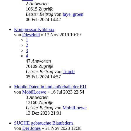
2
Antworten
10615
Zugriffe
Letzter Beitrag
von
faye_groen
06 Feb 2024 14:42
Kompressor-Kühlbox
von
Dieselolli
»
17 Nov 2019 10:19
1
2
3
4
47
Antworten
70109
Zugriffe
Letzter Beitrag
von
Tramb
05 Feb 2024 14:57
Mobile Daten in und außerhalb der EU
von
MobilLoewe
»
16 Jul 2023 22:54
3
Antworten
12160
Zugriffe
Letzter Beitrag
von
MobilLoewe
13 Dez 2023 21:01
SUCHE gebrauchte Blattfedern
von
Der Jones
»
21 Nov 2023 12:38