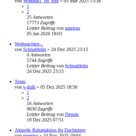
von
Wombat1_on_tour
»
05 Mär 2025 13:38
1
2
25
Antworten
17773
Zugriffe
Letzter Beitrag
von
mpetrus
05 Jan 2026 18:03
Weihnachten...
von
Schnafdolin
»
24 Dez 2025 23:15
0
Antworten
5744
Zugriffe
Letzter Beitrag
von
Schnafdolin
24 Dez 2025 23:15
Temu
von
v-dulli
»
05 Dez 2025 18:56
1
2
16
Antworten
9030
Zugriffe
Letzter Beitrag
von
Dennis
19 Dez 2025 07:51
Aktuelle Rabattaktion für Dachträger
von
mpetrus
»
24 Nov 2025 19:04