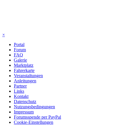
×
Portal
Forum
FAQ
Galerie
Marktplatz
Fahrerkarte
Veranstaltungen
Anleitungen
Partner
Links
Kontakt
Datenschutz
Nutzungsbedingungen
Impressum
Forumsspende per PayPal
Cookie-Einstellungen