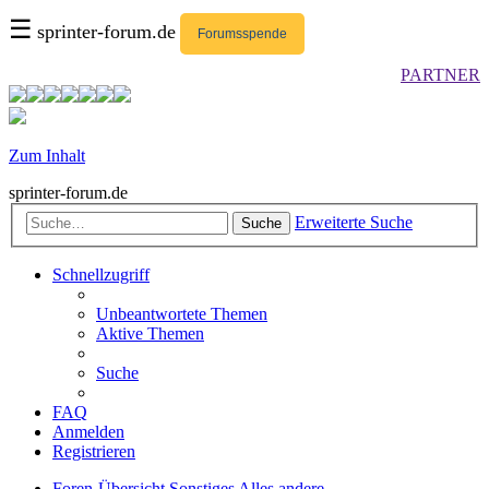
☰
sprinter-forum.de
Forumsspende
PARTNER
Zum Inhalt
sprinter-forum.de
Erweiterte Suche
Suche
Schnellzugriff
Unbeantwortete Themen
Aktive Themen
Suche
FAQ
Anmelden
Registrieren
Foren-Übersicht
Sonstiges
Alles andere...