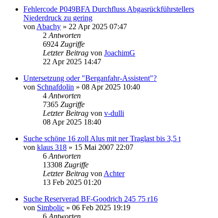
Fehlercode P049BFA Durchfluss Abgasrückführstellers
Niederdruck zu gering
von
Abachy
»
22 Apr 2025 07:47
2
Antworten
6924
Zugriffe
Letzter Beitrag
von
JoachimG
22 Apr 2025 14:47
Untersetzung oder "Berganfahr-Assistent"?
von
Schnafdolin
»
08 Apr 2025 10:40
4
Antworten
7365
Zugriffe
Letzter Beitrag
von
v-dulli
08 Apr 2025 18:40
Suche schöne 16 zoll Alus mit ner Traglast bis 3,5 t
von
klaus 318
»
15 Mai 2007 22:07
6
Antworten
13308
Zugriffe
Letzter Beitrag
von
Achter
13 Feb 2025 01:20
Suche Reserverad BF-Goodrich 245 75 r16
von
Simbolic
»
06 Feb 2025 19:19
6
Antworten