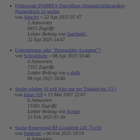
Fehlercode P049BFA Durchfluss Abgasrückführstellers
Niederdruck zu gering
von
Abachy
»
22 Apr 2025 07:47
2
Antworten
6915
Zugriffe
Letzter Beitrag
von
JoachimG
22 Apr 2025 14:47
Untersetzung oder "Berganfahr-Assistent"?
von
Schnafdolin
»
08 Apr 2025 10:40
4
Antworten
7357
Zugriffe
Letzter Beitrag
von
v-dulli
08 Apr 2025 18:40
Suche schöne 16 zoll Alus mit ner Traglast bis 3,5 t
von
klaus 318
»
15 Mai 2007 22:07
6
Antworten
13301
Zugriffe
Letzter Beitrag
von
Achter
13 Feb 2025 01:20
Suche Reserverad BF-Goodrich 245 75 r16
von
Simbolic
»
06 Feb 2025 19:19
6
Antworten