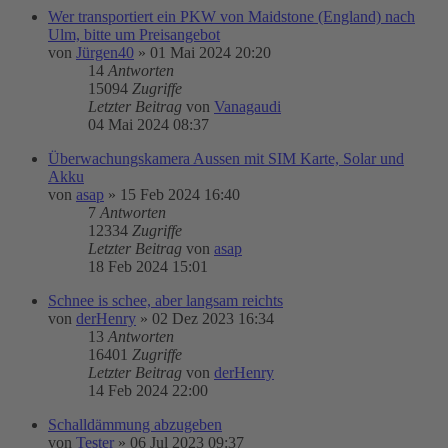
Wer transportiert ein PKW von Maidstone (England) nach
Ulm, bitte um Preisangebot
von
Jürgen40
»
01 Mai 2024 20:20
14
Antworten
15094
Zugriffe
Letzter Beitrag
von
Vanagaudi
04 Mai 2024 08:37
Überwachungskamera Aussen mit SIM Karte, Solar und
Akku
von
asap
»
15 Feb 2024 16:40
7
Antworten
12334
Zugriffe
Letzter Beitrag
von
asap
18 Feb 2024 15:01
Schnee is schee, aber langsam reichts
von
derHenry
»
02 Dez 2023 16:34
13
Antworten
16401
Zugriffe
Letzter Beitrag
von
derHenry
14 Feb 2024 22:00
Schalldämmung abzugeben
von
Tester
»
06 Jul 2023 09:37