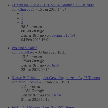
TEMPOMAT NACHRÜSTEN Sprinter 903 Bj 2002
von
Chris5055
»
15 Jan 2017 14:04
1
2
3
38
Antworten
80148
Zugriffe
Letzter Beitrag
von
Sprinter3134x4
04 Feb 2023 16:01
Wo sind sie alle?
von
Exilaltbier
»
03 Jan 2023 16:31
13
Antworten
17548
Zugriffe
Letzter Beitrag
von
JanN
22 Jan 2023 00:15
Klasse B: Erhöhung der Gewichtsgrenze auf 4,25 Tonnen
von
MobilLoewe
»
17 Jan 2023 19:36
1
Antworten
11352
Zugriffe
Letzter Beitrag
von
Eisbär
21 Jan 2023 10:12
Verkaufe 4 Kartons Armaflex XG 19mm