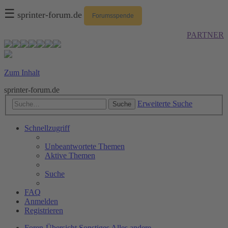
☰
sprinter-forum.de
Forumsspende
PARTNER
Zum Inhalt
sprinter-forum.de
Erweiterte Suche
Suche
Schnellzugriff
Unbeantwortete Themen
Aktive Themen
Suche
FAQ
Anmelden
Registrieren
Foren-Übersicht
Sonstiges
Alles andere...