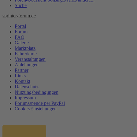
Suche
sprinter-forum.de
Portal
Forum
FAQ
Galerie
Marktplatz
Fahrerkarte
Veranstaltungen
Anleitungen
Partner
Links
Kontakt
Datenschutz
Nutzungsbedingungen
Impressum
Forumsspende per PayPal
Cookie-Einstellungen