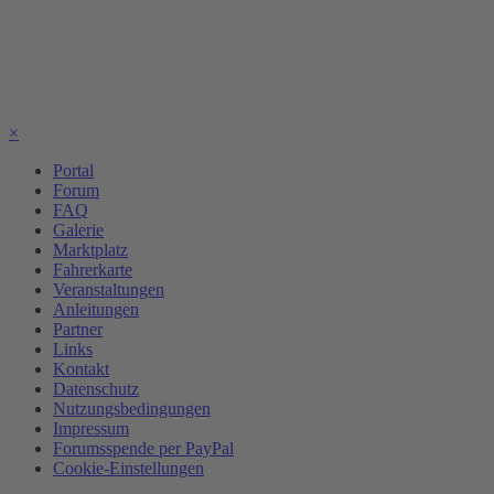
×
Portal
Forum
FAQ
Galerie
Marktplatz
Fahrerkarte
Veranstaltungen
Anleitungen
Partner
Links
Kontakt
Datenschutz
Nutzungsbedingungen
Impressum
Forumsspende per PayPal
Cookie-Einstellungen