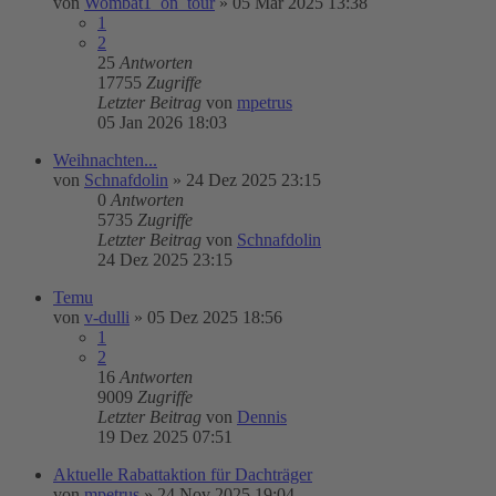
von
Wombat1_on_tour
»
05 Mär 2025 13:38
1
2
25
Antworten
17755
Zugriffe
Letzter Beitrag
von
mpetrus
05 Jan 2026 18:03
Weihnachten...
von
Schnafdolin
»
24 Dez 2025 23:15
0
Antworten
5735
Zugriffe
Letzter Beitrag
von
Schnafdolin
24 Dez 2025 23:15
Temu
von
v-dulli
»
05 Dez 2025 18:56
1
2
16
Antworten
9009
Zugriffe
Letzter Beitrag
von
Dennis
19 Dez 2025 07:51
Aktuelle Rabattaktion für Dachträger
von
mpetrus
»
24 Nov 2025 19:04