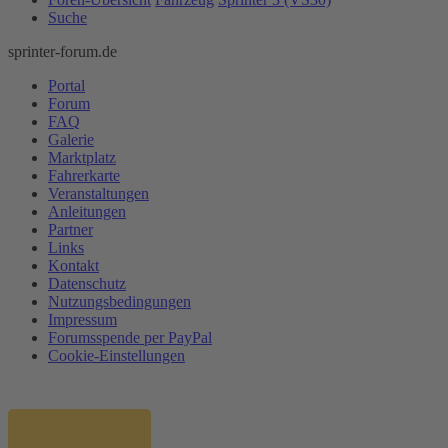
Suche
sprinter-forum.de
Portal
Forum
FAQ
Galerie
Marktplatz
Fahrerkarte
Veranstaltungen
Anleitungen
Partner
Links
Kontakt
Datenschutz
Nutzungsbedingungen
Impressum
Forumsspende per PayPal
Cookie-Einstellungen