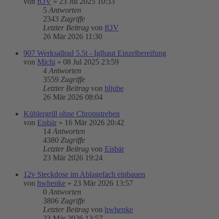
von
fOV
»
23 Jul 2025 10:33
5
Antworten
2343
Zugriffe
Letzter Beitrag
von
fOV
26 Mär 2026 11:30
907 Werksallrad 5.5t - Iglhaut Einzelbereifung
von
Michi
»
08 Jul 2025 23:59
4
Antworten
3559
Zugriffe
Letzter Beitrag
von
hljube
26 Mär 2026 08:04
Kühlergrill ohne Chromstreben
von
Eisbär
»
16 Mär 2026 20:42
14
Antworten
4380
Zugriffe
Letzter Beitrag
von
Eisbär
23 Mär 2026 19:24
12v Steckdose im Ablagefach einbauen
von
hwhenke
»
23 Mär 2026 13:57
0
Antworten
3806
Zugriffe
Letzter Beitrag
von
hwhenke
23 Mär 2026 13:57