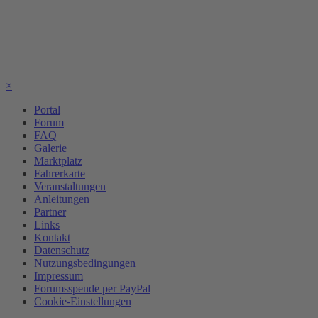
×
Portal
Forum
FAQ
Galerie
Marktplatz
Fahrerkarte
Veranstaltungen
Anleitungen
Partner
Links
Kontakt
Datenschutz
Nutzungsbedingungen
Impressum
Forumsspende per PayPal
Cookie-Einstellungen