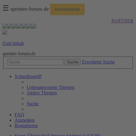
☰
sprinter-forum.de
Forumsspende
PARTNER
Zum Inhalt
sprinter-forum.de
Erweiterte Suche
Suche
Schnellzugriff
Unbeantwortete Themen
Aktive Themen
Suche
FAQ
Anmelden
Registrieren
Foren-Übersicht
Fahrzeug
Sprinter 3 (VS30)