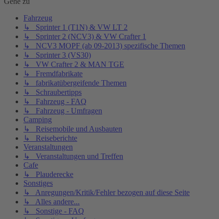
Gehe zu
Fahrzeug
↳ Sprinter 1 (T1N) & VW LT 2
↳ Sprinter 2 (NCV3) & VW Crafter 1
↳ NCV3 MOPF (ab 09-2013) spezifische Themen
↳ Sprinter 3 (VS30)
↳ VW Crafter 2 & MAN TGE
↳ Fremdfabrikate
↳ fabrikatübergeifende Themen
↳ Schraubertipps
↳ Fahrzeug - FAQ
↳ Fahrzeug - Umfragen
Camping
↳ Reisemobile und Ausbauten
↳ Reiseberichte
Veranstaltungen
↳ Veranstaltungen und Treffen
Cafe
↳ Plauderecke
Sonstiges
↳ Anregungen/Kritik/Fehler bezogen auf diese Seite
↳ Alles andere...
↳ Sonstige - FAQ