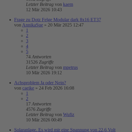
Letzter Beitrag
von
kaem
12 Mär 2026 10:43
Frage zu Dotz Felge Modular dark 8x16 ET37
von
AnnikaSue
»
20 Mär 2025 12:47
1
2
3
4
5
74
Antworten
31526
Zugriffe
Letzter Beitrag
von
mpetrus
10 Mär 2026 19:12
Achsproblem Ja oder Nein?
von
caeike
»
24 Feb 2026 16:08
1
2
17
Antworten
4576
Zugriffe
Letzter Beitrag
von
Wufiz
10 Mär 2026 00:49
Solaranlage. Es wird mir eine Spannung von 22,6 Volt