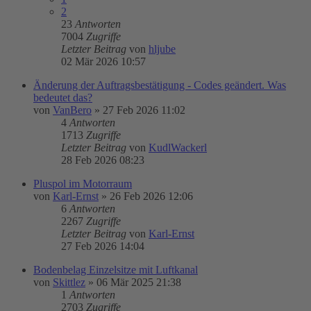
2
23
Antworten
7004
Zugriffe
Letzter Beitrag
von
hljube
02 Mär 2026 10:57
Änderung der Auftragsbestätigung - Codes geändert. Was
bedeutet das?
von
VanBero
»
27 Feb 2026 11:02
4
Antworten
1713
Zugriffe
Letzter Beitrag
von
KudlWackerl
28 Feb 2026 08:23
Pluspol im Motorraum
von
Karl-Ernst
»
26 Feb 2026 12:06
6
Antworten
2267
Zugriffe
Letzter Beitrag
von
Karl-Ernst
27 Feb 2026 14:04
Bodenbelag Einzelsitze mit Luftkanal
von
Skittlez
»
06 Mär 2025 21:38
1
Antworten
2703
Zugriffe