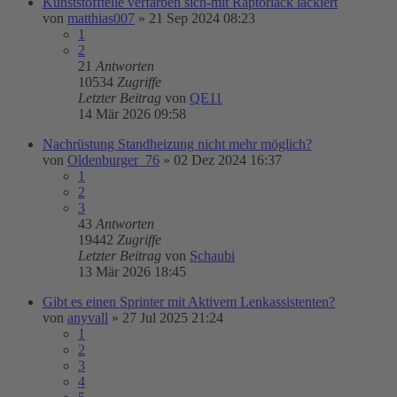
Kunststoffteile verfärben sich-mit Raptorlack lackiert
von
matthias007
»
21 Sep 2024 08:23
1
2
21
Antworten
10534
Zugriffe
Letzter Beitrag
von
QE11
14 Mär 2026 09:58
Nachrüstung Standheizung nicht mehr möglich?
von
Oldenburger_76
»
02 Dez 2024 16:37
1
2
3
43
Antworten
19442
Zugriffe
Letzter Beitrag
von
Schaubi
13 Mär 2026 18:45
Gibt es einen Sprinter mit Aktivem Lenkassistenten?
von
anyvall
»
27 Jul 2025 21:24
1
2
3
4