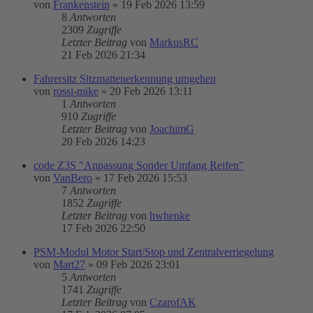
von
Frankenstein
»
19 Feb 2026 13:59
8
Antworten
2309
Zugriffe
Letzter Beitrag
von
MarkusRC
21 Feb 2026 21:34
Fahrersitz Sitzmattenerkennung umgehen
von
rossi-mike
»
20 Feb 2026 13:11
1
Antworten
910
Zugriffe
Letzter Beitrag
von
JoachimG
20 Feb 2026 14:23
code Z3S "Anpassung Sonder Umfang Reifen"
von
VanBero
»
17 Feb 2026 15:53
7
Antworten
1852
Zugriffe
Letzter Beitrag
von
hwhenke
17 Feb 2026 22:50
PSM-Modul Motor Start/Stop und Zentralverriegelung
von
Mart27
»
09 Feb 2026 23:01
5
Antworten
1741
Zugriffe
Letzter Beitrag
von
CzarofAK