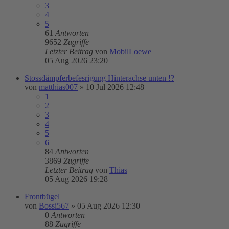
3
4
5
61
Antworten
9652
Zugriffe
Letzter Beitrag
von
MobilLoewe
05 Aug 2026 23:20
Stossdämpferbefesrigung Hinterachse unten !?
von
matthias007
»
10 Jul 2026 12:48
1
2
3
4
5
6
84
Antworten
3869
Zugriffe
Letzter Beitrag
von
Thias
05 Aug 2026 19:28
Frontbügel
von
Bossi567
»
05 Aug 2026 12:30
0
Antworten
88
Zugriffe