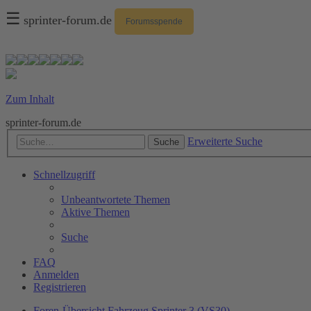
☰
sprinter-forum.de
Forumsspende
Zum Inhalt
sprinter-forum.de
Erweiterte Suche
Suche
Schnellzugriff
Unbeantwortete Themen
Aktive Themen
Suche
FAQ
Anmelden
Registrieren
Foren-Übersicht
Fahrzeug
Sprinter 3 (VS30)