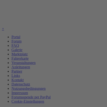
×
Portal
Forum
FAQ
Galerie
Marktplatz
Fahrerkarte
Veranstaltungen
Anleitungen
Partner
Links
Kontakt
Datenschutz
Nutzungsbedingungen
Impressum
Forumsspende per PayPal
Cookie-Einstellungen