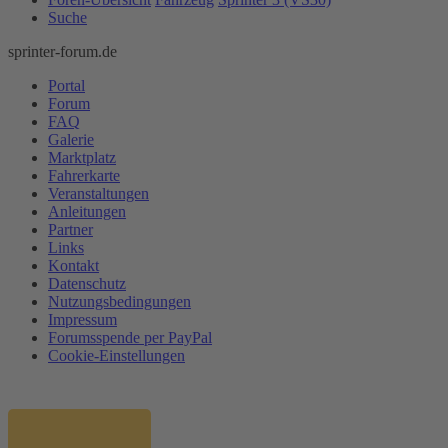
Suche
sprinter-forum.de
Portal
Forum
FAQ
Galerie
Marktplatz
Fahrerkarte
Veranstaltungen
Anleitungen
Partner
Links
Kontakt
Datenschutz
Nutzungsbedingungen
Impressum
Forumsspende per PayPal
Cookie-Einstellungen