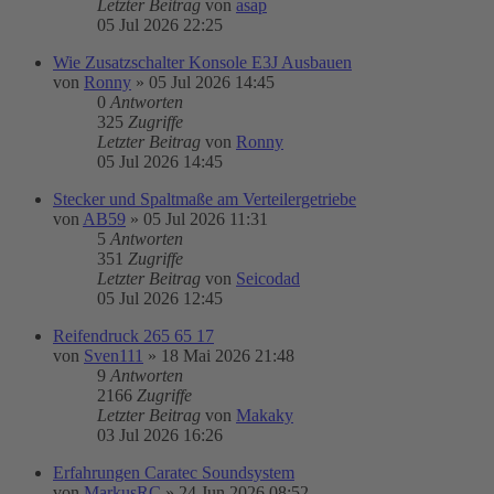
Letzter Beitrag
von
asap
05 Jul 2026 22:25
Wie Zusatzschalter Konsole E3J Ausbauen
von
Ronny
»
05 Jul 2026 14:45
0
Antworten
325
Zugriffe
Letzter Beitrag
von
Ronny
05 Jul 2026 14:45
Stecker und Spaltmaße am Verteilergetriebe
von
AB59
»
05 Jul 2026 11:31
5
Antworten
351
Zugriffe
Letzter Beitrag
von
Seicodad
05 Jul 2026 12:45
Reifendruck 265 65 17
von
Sven111
»
18 Mai 2026 21:48
9
Antworten
2166
Zugriffe
Letzter Beitrag
von
Makaky
03 Jul 2026 16:26
Erfahrungen Caratec Soundsystem
von
MarkusRC
»
24 Jun 2026 08:52