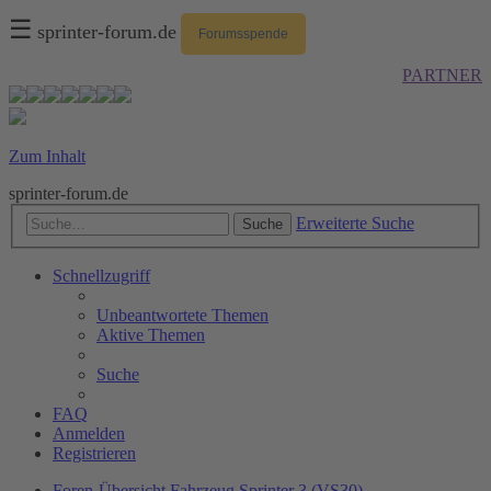
☰
sprinter-forum.de
Forumsspende
PARTNER
Zum Inhalt
sprinter-forum.de
Erweiterte Suche
Suche
Schnellzugriff
Unbeantwortete Themen
Aktive Themen
Suche
FAQ
Anmelden
Registrieren
Foren-Übersicht
Fahrzeug
Sprinter 3 (VS30)