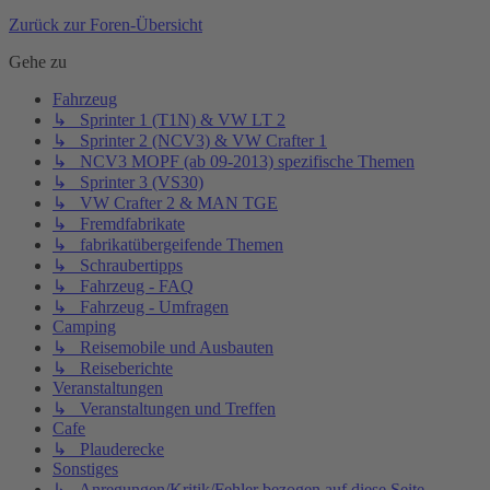
Zurück zur Foren-Übersicht
Gehe zu
Fahrzeug
↳ Sprinter 1 (T1N) & VW LT 2
↳ Sprinter 2 (NCV3) & VW Crafter 1
↳ NCV3 MOPF (ab 09-2013) spezifische Themen
↳ Sprinter 3 (VS30)
↳ VW Crafter 2 & MAN TGE
↳ Fremdfabrikate
↳ fabrikatübergeifende Themen
↳ Schraubertipps
↳ Fahrzeug - FAQ
↳ Fahrzeug - Umfragen
Camping
↳ Reisemobile und Ausbauten
↳ Reiseberichte
Veranstaltungen
↳ Veranstaltungen und Treffen
Cafe
↳ Plauderecke
Sonstiges
↳ Anregungen/Kritik/Fehler bezogen auf diese Seite