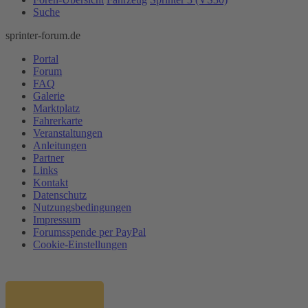
Suche
sprinter-forum.de
Portal
Forum
FAQ
Galerie
Marktplatz
Fahrerkarte
Veranstaltungen
Anleitungen
Partner
Links
Kontakt
Datenschutz
Nutzungsbedingungen
Impressum
Forumsspende per PayPal
Cookie-Einstellungen