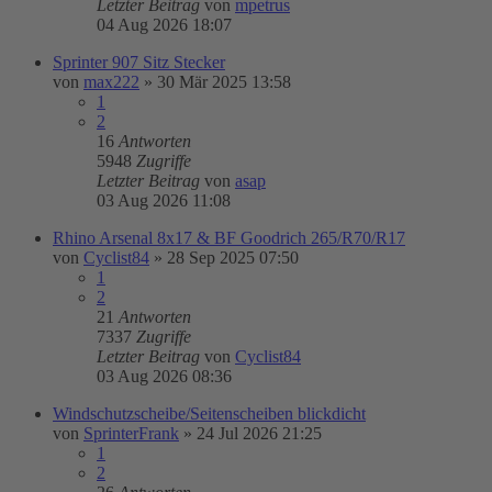
Letzter Beitrag
von
mpetrus
04 Aug 2026 18:07
Sprinter 907 Sitz Stecker
von
max222
»
30 Mär 2025 13:58
1
2
16
Antworten
5948
Zugriffe
Letzter Beitrag
von
asap
03 Aug 2026 11:08
Rhino Arsenal 8x17 & BF Goodrich 265/R70/R17
von
Cyclist84
»
28 Sep 2025 07:50
1
2
21
Antworten
7337
Zugriffe
Letzter Beitrag
von
Cyclist84
03 Aug 2026 08:36
Windschutzscheibe/Seitenscheiben blickdicht
von
SprinterFrank
»
24 Jul 2026 21:25
1
2