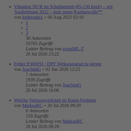
Vibration NUR im Schubbetrieb (85-130 km/h) – seit
Auslieferung 2022 – trotz neuer Kardanwelle**
von
kederoglu1
»
06 Aug 2025 02:10
1
2
3
30
Antworten
10765
Zugriffe
Letzter Beitrag
von
swissML-T
20 Jul 2026 23:22
Fehler P300F91 | DPF Wirkungsgrad zu gering
von
JoachimG
»
02 Jun 2026 12:25
7
Antworten
1939
Zugriffe
Letzter Beitrag
von
JoachimG
20 Jul 2026 16:06
Welche Vertragswerkstatt im Raum Freiburg
von
MarkusRC
»
20 Jul 2026 09:29
0
Antworten
159
Zugriffe
Letzter Beitrag
von
MarkusRC
20 Jul 2026 09:29