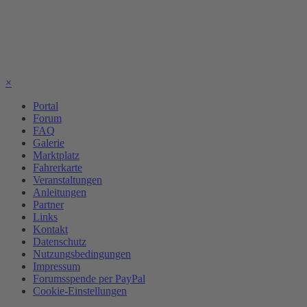
×
Portal
Forum
FAQ
Galerie
Marktplatz
Fahrerkarte
Veranstaltungen
Anleitungen
Partner
Links
Kontakt
Datenschutz
Nutzungsbedingungen
Impressum
Forumsspende per PayPal
Cookie-Einstellungen