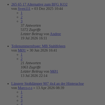
265 65 17 Alternative zum BFG KO2
von
Sven111
»
03 Dez 2025 10:44
1
2
3
37
Antworten
5372
Zugriffe
Letzter Beitrag
von
Andree
19 Jul 2026 16:11
Teilenummernfrage: MB Stahlfelgen
von
MØ1
»
30 Jun 2026 16:41
1
2
21
Antworten
1063
Zugriffe
Letzter Beitrag
von
MØ1
13 Jul 2026 22:14
Längere Stoßdämper 907 4x4 an der Hinterachse
von
Marco-r-s
»
13 Apr 2026 08:39
1
2
3
4