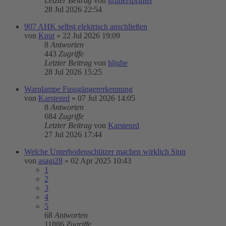
Letzter Beitrag
von
grünersprinter
28 Jul 2026 22:54
907 AHK selbst elektrisch anschließen
von
Knut
»
22 Jul 2026 19:09
8
Antworten
443
Zugriffe
Letzter Beitrag
von
hljube
28 Jul 2026 15:25
Warnlampe Fussgängererkennung
von
Karstenrd
»
07 Jul 2026 14:05
8
Antworten
684
Zugriffe
Letzter Beitrag
von
Karstenrd
27 Jul 2026 17:44
Welche Unterbodenschützer machen wirklich Sinn
von
asagi28
»
02 Apr 2025 10:43
1
2
3
4
5
68
Antworten
11886
Zugriffe