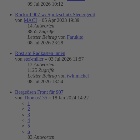
09 Jul 2026 10:12
Rückruf 907 w/ Spritzschutz Steuergerät
von
MACI
»
05 Apr 2023 19:39
14
Antworten
8855
Zugriffe
Letzter Beitrag
von
Farukito
08 Jul 2026 23:28
Rost am Radkasten innen
von
stef-miller
»
03 Jul 2026 11:57
12
Antworten
1125
Zugriffe
Letzter Beitrag
von
twinmichel
08 Jul 2026 13:54
Bergeösen Front für 907
von
Thomas135
»
18 Jan 2024 14:22
1
2
3
4
5
6
83
Antworten