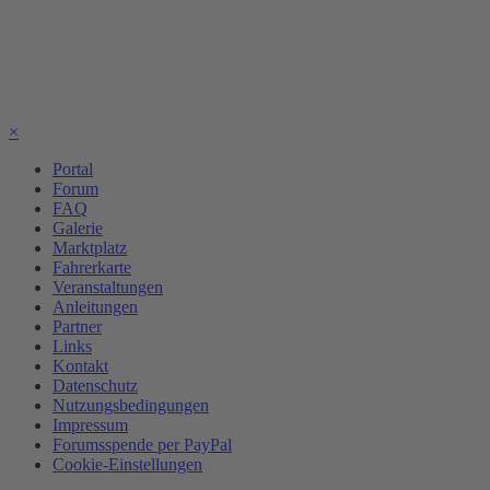
×
Portal
Forum
FAQ
Galerie
Marktplatz
Fahrerkarte
Veranstaltungen
Anleitungen
Partner
Links
Kontakt
Datenschutz
Nutzungsbedingungen
Impressum
Forumsspende per PayPal
Cookie-Einstellungen