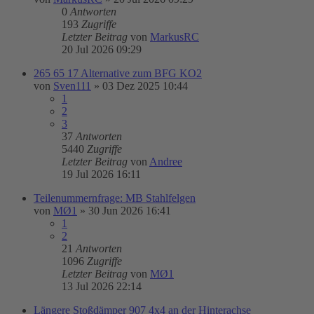
0
Antworten
193
Zugriffe
Letzter Beitrag
von
MarkusRC
20 Jul 2026 09:29
265 65 17 Alternative zum BFG KO2
von
Sven111
»
03 Dez 2025 10:44
1
2
3
37
Antworten
5440
Zugriffe
Letzter Beitrag
von
Andree
19 Jul 2026 16:11
Teilenummernfrage: MB Stahlfelgen
von
MØ1
»
30 Jun 2026 16:41
1
2
21
Antworten
1096
Zugriffe
Letzter Beitrag
von
MØ1
13 Jul 2026 22:14
Längere Stoßdämper 907 4x4 an der Hinterachse