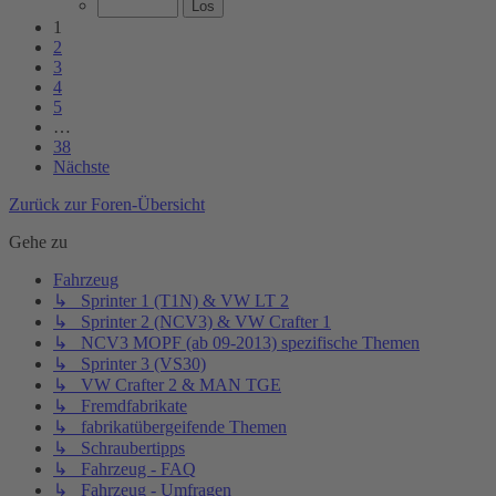
1
2
3
4
5
…
38
Nächste
Zurück zur Foren-Übersicht
Gehe zu
Fahrzeug
↳ Sprinter 1 (T1N) & VW LT 2
↳ Sprinter 2 (NCV3) & VW Crafter 1
↳ NCV3 MOPF (ab 09-2013) spezifische Themen
↳ Sprinter 3 (VS30)
↳ VW Crafter 2 & MAN TGE
↳ Fremdfabrikate
↳ fabrikatübergeifende Themen
↳ Schraubertipps
↳ Fahrzeug - FAQ
↳ Fahrzeug - Umfragen