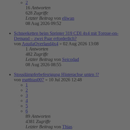
2
16
Antworten
628
Zugriffe
Letzter Beitrag
von
eliwan
08 Aug 2026 09:52
Schneeketten beim Sprinter 319 CDI 4x4 mit Torque-on-
Demand – zwei Paar erforderlich?
von
AquilaOverland4x4
»
02 Aug 2026 13:08
1
Antworten
482
Zugriffe
Letzter Beitrag
von
Seicodad
08 Aug 2026 08:55
Stossdämpferbefesrigung Hinterachse unten !?
von
matthias007
»
10 Jul 2026 12:48
1
2
3
4
5
6
89
Antworten
4381
Zugriffe
Letzter Beitrag
von
Thias