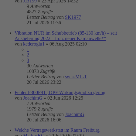
von
J.B199
»
23 Apr 2026 14:32
9
Antworten
4827
Zugriffe
Letzter Beitrag
von
SK1977
21 Jul 2026 11:36
Vibration NUR im Schubbetrieb (85-130 km/h) – seit
Auslieferung 2022 – trotz neuer Kardanwelle**
von
kederoglu1
»
06 Aug 2025 02:10
1
2
3
30
Antworten
10873
Zugriffe
Letzter Beitrag
von
swissML-T
20 Jul 2026 23:22
Fehler P300F91 | DPF Wirkungsgrad zu gering
von
JoachimG
»
02 Jun 2026 12:25
7
Antworten
1979
Zugriffe
Letzter Beitrag
von
JoachimG
20 Jul 2026 16:06
Welche Vertragswerkstatt im Raum Freiburg
von
MarkusRC
»
20 Jul 2026 09:29