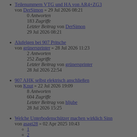
Teilenummern VTG und HA von AR4+ZG3
von
DerSimon
»
29 Jul 2026 08:21
0
Antworten
183
Zugriffe
Letzter Beitrag
von
DerSimon
29 Jul 2026 08:21
Alufelgen bei 907 Pritsche
von
grünersprinter
»
28 Jul 2026 11:23
2
Antworten
252
Zugriffe
Letzter Beitrag
von
grünersprinter
28 Jul 2026 22:54
907 AHK selbst elektrisch anschließen
von
Knut
»
22 Jul 2026 19:09
8
Antworten
604
Zugriffe
Letzter Beitrag
von
hljube
28 Jul 2026 15:25
Welche Unterbodenschützer machen wirklich Sinn
von
asagi28
»
02 Apr 2025 10:43
1
2