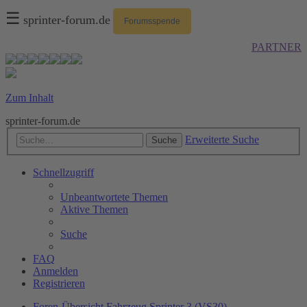
☰
sprinter-forum.de
Forumsspende
PARTNER
Zum Inhalt
sprinter-forum.de
Erweiterte Suche
Suche
Schnellzugriff
Unbeantwortete Themen
Aktive Themen
Suche
FAQ
Anmelden
Registrieren
Foren-Übersicht
Fahrzeug
Sprinter 3 (VS30)