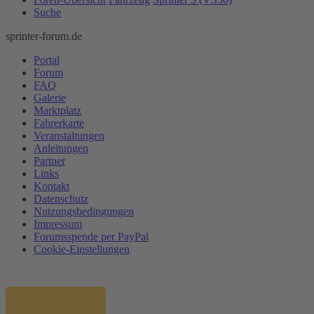
Suche
sprinter-forum.de
Portal
Forum
FAQ
Galerie
Marktplatz
Fahrerkarte
Veranstaltungen
Anleitungen
Partner
Links
Kontakt
Datenschutz
Nutzungsbedingungen
Impressum
Forumsspende per PayPal
Cookie-Einstellungen