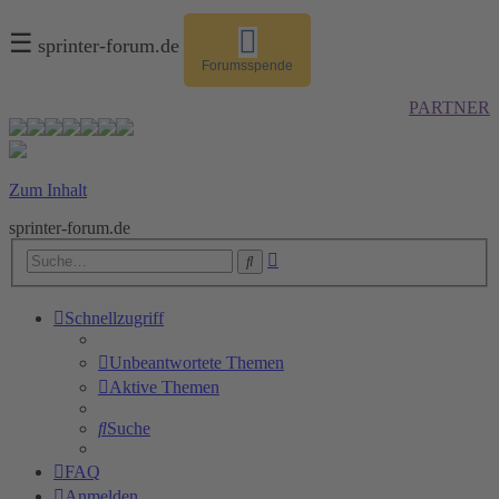
☰
sprinter-forum.de
Forumsspende
PARTNER
Zum Inhalt
sprinter-forum.de
Erweiterte
Suche
Suche
Schnellzugriff
Unbeantwortete Themen
Aktive Themen
Suche
FAQ
Anmelden