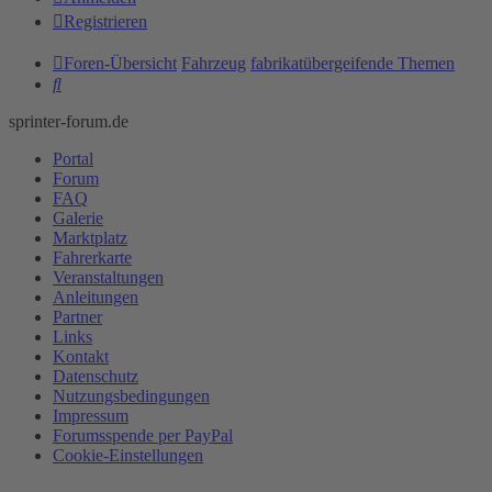
Registrieren
Foren-Übersicht
Fahrzeug
fabrikatübergeifende Themen
Suche
sprinter-forum.de
Portal
Forum
FAQ
Galerie
Marktplatz
Fahrerkarte
Veranstaltungen
Anleitungen
Partner
Links
Kontakt
Datenschutz
Nutzungsbedingungen
Impressum
Forumsspende per PayPal
Cookie-Einstellungen