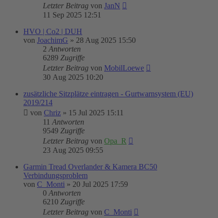
Letzter Beitrag
von
JanN
11 Sep 2025 12:51
HVO | Co2 | DUH
von
JoachimG
»
28 Aug 2025 15:50
2
Antworten
6289
Zugriffe
Letzter Beitrag
von
MobilLoewe
30 Aug 2025 10:20
zusätzliche Sitzplätze eintragen - Gurtwarnsystem (EU)
2019/214
von
Chriz
»
15 Jul 2025 15:11
11
Antworten
9549
Zugriffe
Letzter Beitrag
von
Opa_R
23 Aug 2025 09:55
Garmin Tread Overlander & Kamera BC50
Verbindungsproblem
von
C_Monti
»
20 Jul 2025 17:59
0
Antworten
6210
Zugriffe
Letzter Beitrag
von
C_Monti