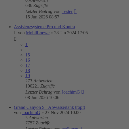
0
Antworten
636
Zugriffe
Letzter Beitrag
von
Tester
15 Jun 2026 08:57
Assistenzsysteme Pro und Kontra
von
MobilLoewe
»
28 Jan 2024 17:05
1
…
15
16
17
18
19
273
Antworten
100221
Zugriffe
Letzter Beitrag
von
JoachimG
08 Jun 2026 10:06
Grand Canyon S - Abwassertank tropft
von
JoachimG
»
27 Nov 2024 10:00
5
Antworten
7757
Zugriffe
Letzter Beitrag
von
walkman