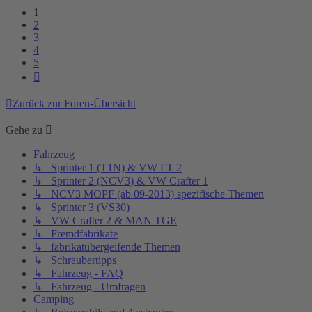
1
2
3
4
5
Nächste
Zurück zur Foren-Übersicht
Gehe zu
Fahrzeug
↳ Sprinter 1 (T1N) & VW LT 2
↳ Sprinter 2 (NCV3) & VW Crafter 1
↳ NCV3 MOPF (ab 09-2013) spezifische Themen
↳ Sprinter 3 (VS30)
↳ VW Crafter 2 & MAN TGE
↳ Fremdfabrikate
↳ fabrikatübergeifende Themen
↳ Schraubertipps
↳ Fahrzeug - FAQ
↳ Fahrzeug - Umfragen
Camping