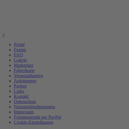
×
Portal
Forum
FAQ
Galerie
Marktplatz
Fahrerkarte
Veranstaltungen
Anleitungen
Partner
Links
Kontakt
Datenschutz
Nutzungsbedingungen
Impressum
Forumsspende per PayPal
Cookie-Einstellungen