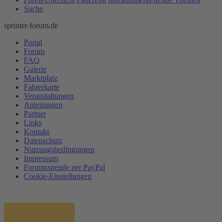
Suche
sprinter-forum.de
Portal
Forum
FAQ
Galerie
Marktplatz
Fahrerkarte
Veranstaltungen
Anleitungen
Partner
Links
Kontakt
Datenschutz
Nutzungsbedingungen
Impressum
Forumsspende per PayPal
Cookie-Einstellungen