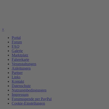
×
Portal
Forum
FAQ
Galerie
Marktplatz
Fahrerkarte
Veranstaltungen
Anleitungen
Partner
Links
Kontakt
Datenschutz
Nutzungsbedingungen
Impressum
Forumsspende per PayPal
Cookie-Einstellungen