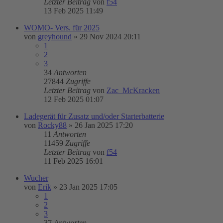
Letzter Beitrag
von
f54
13 Feb 2025 11:49
WOMO- Vers. für 2025
von
greyhound
»
29 Nov 2024 20:11
1
2
3
34
Antworten
27844
Zugriffe
Letzter Beitrag
von
Zac_McKracken
12 Feb 2025 01:07
Ladegerät für Zusatz und/oder Starterbatterie
von
Rocky88
»
26 Jan 2025 17:20
11
Antworten
11459
Zugriffe
Letzter Beitrag
von
f54
11 Feb 2025 16:01
Wucher
von
Erik
»
23 Jan 2025 17:05
1
2
3
37
Antworten