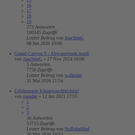
16
17
18
19
273
Antworten
100345
Zugriffe
Letzter Beitrag
von
JoachimG
08 Jun 2026 10:06
Grand Canyon S - Abwassertank tropft
von
JoachimG
»
27 Nov 2024 10:00
5
Antworten
7758
Zugriffe
Letzter Beitrag
von
walkman
31 Mai 2026 21:54
Erfahrungen Klappwaschbecken?
von
mandør
»
12 Jan 2021 17:55
1
2
3
36
Antworten
53715
Zugriffe
Letzter Beitrag
von
NoBabaMad
20 Mai 2026 16:54