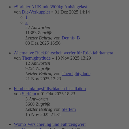
eSprinter AHK mit 3500kg Anhängelast
von
Die-Verkuppler
»
01 Dez 2025 14:14
1
2
22
Antworten
11383
Zugriffe
Letzter Beitrag
von
Dennis_B
03 Dez 2025 16:56
Alternative Rückfahrscheinwerfer für Rückfahrkamera
von
Themightydude
»
13 Nov 2025 13:29
12
Antworten
9254
Zugriffe
Letzter Beitrag
von
Themightydude
21 Nov 2025 12:23
Fernbetankungsfüllschlauch Installation
von
Steffem
»
01 Okt 2025 18:23
3
Antworten
5660
Zugriffe
Letzter Beitrag
von
Steffem
15 Nov 2025 21:31
Womo-Versicherung und Fahrzeugwert