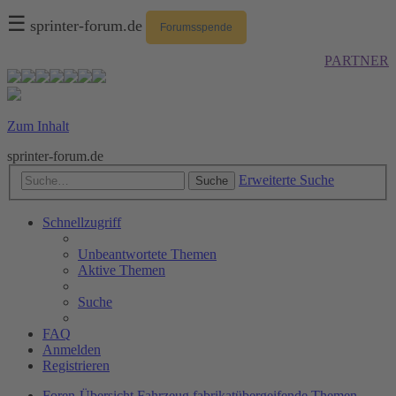
☰
sprinter-forum.de
Forumsspende
PARTNER
Zum Inhalt
sprinter-forum.de
Erweiterte Suche
Suche
Schnellzugriff
Unbeantwortete Themen
Aktive Themen
Suche
FAQ
Anmelden
Registrieren
Foren-Übersicht
Fahrzeug
fabrikatübergeifende Themen