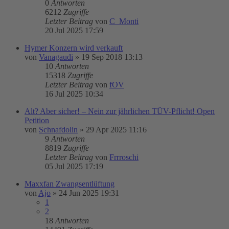
0
Antworten
6212
Zugriffe
Letzter Beitrag
von
C_Monti
20 Jul 2025 17:59
Hymer Konzern wird verkauft
von
Vanagaudi
»
19 Sep 2018 13:13
10
Antworten
15318
Zugriffe
Letzter Beitrag
von
fOV
16 Jul 2025 10:34
Alt? Aber sicher! – Nein zur jährlichen TÜV-Pflicht! Open
Petition
von
Schnafdolin
»
29 Apr 2025 11:16
9
Antworten
8819
Zugriffe
Letzter Beitrag
von
Frrroschi
05 Jul 2025 17:19
Maxxfan Zwangsentlüftung
von
Ajo
»
24 Jun 2025 19:31
1
2
18
Antworten