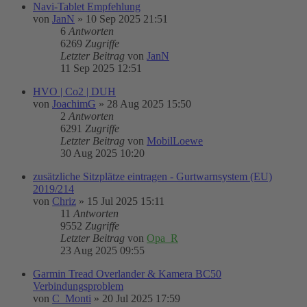
Navi-Tablet Empfehlung
von
JanN
»
10 Sep 2025 21:51
6
Antworten
6269
Zugriffe
Letzter Beitrag
von
JanN
11 Sep 2025 12:51
HVO | Co2 | DUH
von
JoachimG
»
28 Aug 2025 15:50
2
Antworten
6291
Zugriffe
Letzter Beitrag
von
MobilLoewe
30 Aug 2025 10:20
zusätzliche Sitzplätze eintragen - Gurtwarnsystem (EU)
2019/214
von
Chriz
»
15 Jul 2025 15:11
11
Antworten
9552
Zugriffe
Letzter Beitrag
von
Opa_R
23 Aug 2025 09:55
Garmin Tread Overlander & Kamera BC50
Verbindungsproblem
von
C_Monti
»
20 Jul 2025 17:59