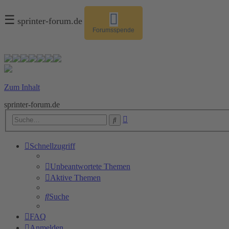
☰
sprinter-forum.de
Forumsspende
Zum Inhalt
sprinter-forum.de
Erweiterte
Suche
Suche
Schnellzugriff
Unbeantwortete Themen
Aktive Themen
Suche
FAQ
Anmelden