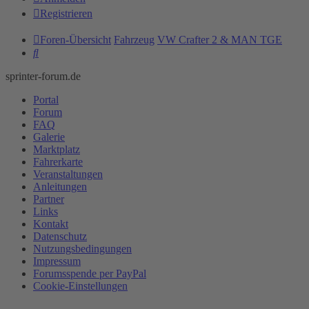
Registrieren
Foren-Übersicht
Fahrzeug
VW Crafter 2 & MAN TGE
Suche
sprinter-forum.de
Portal
Forum
FAQ
Galerie
Marktplatz
Fahrerkarte
Veranstaltungen
Anleitungen
Partner
Links
Kontakt
Datenschutz
Nutzungsbedingungen
Impressum
Forumsspende per PayPal
Cookie-Einstellungen