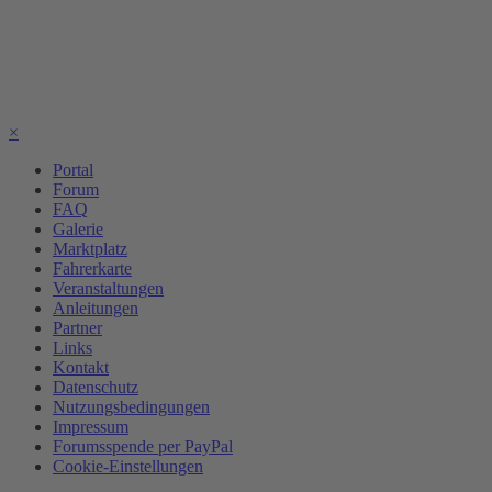
×
Portal
Forum
FAQ
Galerie
Marktplatz
Fahrerkarte
Veranstaltungen
Anleitungen
Partner
Links
Kontakt
Datenschutz
Nutzungsbedingungen
Impressum
Forumsspende per PayPal
Cookie-Einstellungen