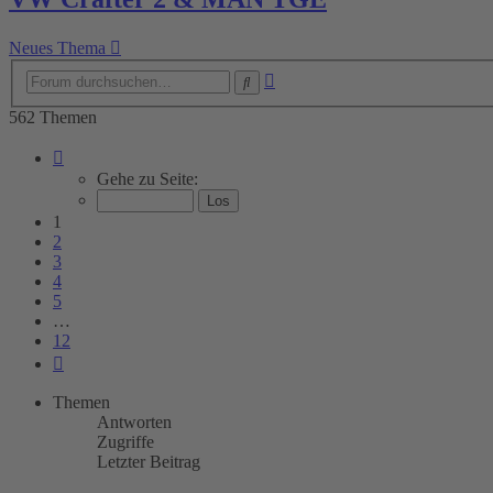
Neues Thema
Erweiterte
Suche
Suche
562 Themen
Seite
1
Gehe zu Seite:
von
12
1
2
3
4
5
…
12
Nächste
Themen
Antworten
Zugriffe
Letzter Beitrag