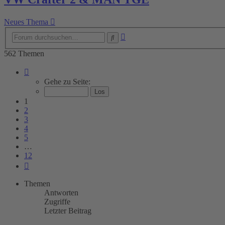
Neues Thema
Erweiterte
Suche
Suche
562 Themen
Seite
1
Gehe zu Seite:
von
12
1
2
3
4
5
…
12
Nächste
Themen
Antworten
Zugriffe
Letzter Beitrag