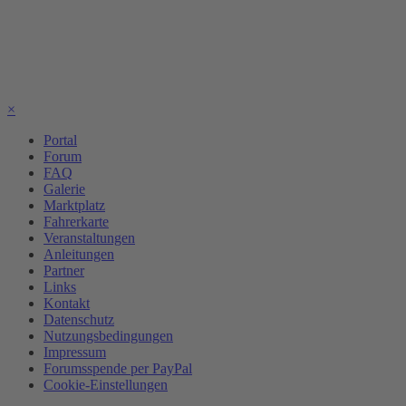
×
Portal
Forum
FAQ
Galerie
Marktplatz
Fahrerkarte
Veranstaltungen
Anleitungen
Partner
Links
Kontakt
Datenschutz
Nutzungsbedingungen
Impressum
Forumsspende per PayPal
Cookie-Einstellungen