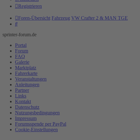
Registrieren
Foren-Übersicht
Fahrzeug
VW Crafter 2 & MAN TGE
Suche
sprinter-forum.de
Portal
Forum
FAQ
Galerie
Marktplatz
Fahrerkarte
Veranstaltungen
Anleitungen
Partner
Links
Kontakt
Datenschutz
Nutzungsbedingungen
Impressum
Forumsspende per PayPal
Cookie-Einstellungen