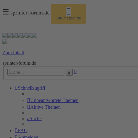
☰
sprinter-forum.de
Forumsspende
Zum Inhalt
sprinter-forum.de
Erweiterte
Suche
Suche
Schnellzugriff
Unbeantwortete Themen
Aktive Themen
Suche
FAQ
Anmelden