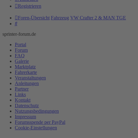
Registrieren
Foren-Übersicht
Fahrzeug
VW Crafter 2 & MAN TGE
Suche
sprinter-forum.de
Portal
Forum
FAQ
Galerie
Marktplatz
Fahrerkarte
Veranstaltungen
Anleitungen
Partner
Links
Kontakt
Datenschutz
Nutzungsbedingungen
Impressum
Forumsspende per PayPal
Cookie-Einstellungen