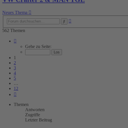
Neues Thema
Erweiterte
Suche
Suche
562 Themen
Seite
1
Gehe zu Seite:
von
12
1
2
3
4
5
…
12
Nächste
Themen
Antworten
Zugriffe
Letzter Beitrag