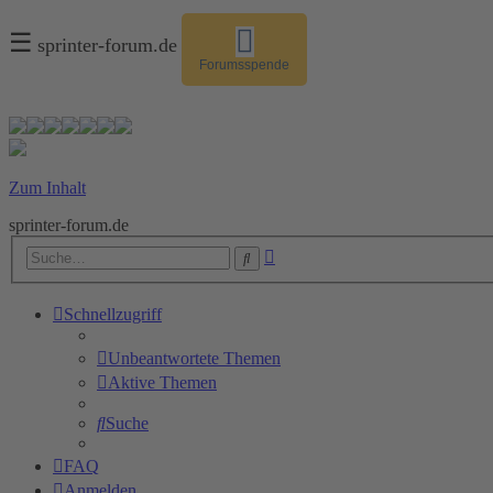
☰
sprinter-forum.de
Forumsspende
Zum Inhalt
sprinter-forum.de
Erweiterte
Suche
Suche
Schnellzugriff
Unbeantwortete Themen
Aktive Themen
Suche
FAQ
Anmelden