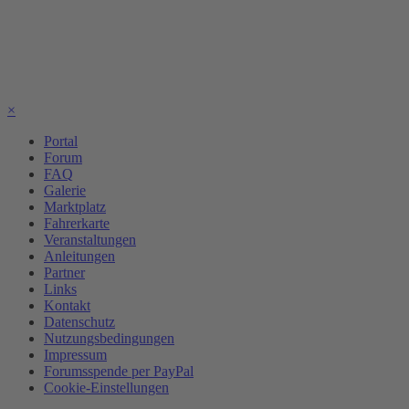
×
Portal
Forum
FAQ
Galerie
Marktplatz
Fahrerkarte
Veranstaltungen
Anleitungen
Partner
Links
Kontakt
Datenschutz
Nutzungsbedingungen
Impressum
Forumsspende per PayPal
Cookie-Einstellungen