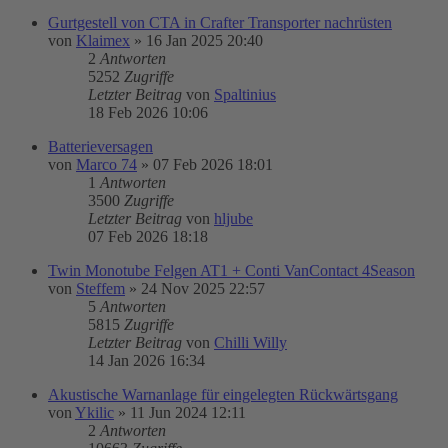
Gurtgestell von CTA in Crafter Transporter nachrüsten
von
Klaimex
»
16 Jan 2025 20:40
2
Antworten
5252
Zugriffe
Letzter Beitrag
von
Spaltinius
18 Feb 2026 10:06
Batterieversagen
von
Marco 74
»
07 Feb 2026 18:01
1
Antworten
3500
Zugriffe
Letzter Beitrag
von
hljube
07 Feb 2026 18:18
Twin Monotube Felgen AT1 + Conti VanContact 4Season
von
Steffem
»
24 Nov 2025 22:57
5
Antworten
5815
Zugriffe
Letzter Beitrag
von
Chilli Willy
14 Jan 2026 16:34
Akustische Warnanlage für eingelegten Rückwärtsgang
von
Ykilic
»
11 Jun 2024 12:11
2
Antworten