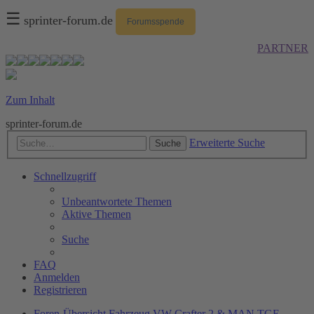
☰
sprinter-forum.de
Forumsspende
PARTNER
Zum Inhalt
sprinter-forum.de
Erweiterte Suche
Suche
Schnellzugriff
Unbeantwortete Themen
Aktive Themen
Suche
FAQ
Anmelden
Registrieren
Foren-Übersicht
Fahrzeug
VW Crafter 2 & MAN TGE