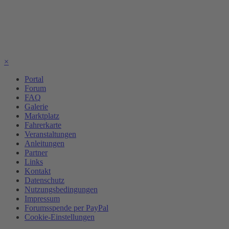
×
Portal
Forum
FAQ
Galerie
Marktplatz
Fahrerkarte
Veranstaltungen
Anleitungen
Partner
Links
Kontakt
Datenschutz
Nutzungsbedingungen
Impressum
Forumsspende per PayPal
Cookie-Einstellungen