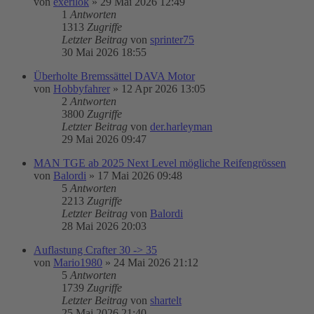
von
exerilok
»
29 Mai 2026 12:49
1
Antworten
1313
Zugriffe
Letzter Beitrag
von
sprinter75
30 Mai 2026 18:55
Überholte Bremssättel DAVA Motor
von
Hobbyfahrer
»
12 Apr 2026 13:05
2
Antworten
3800
Zugriffe
Letzter Beitrag
von
der.harleyman
29 Mai 2026 09:47
MAN TGE ab 2025 Next Level mögliche Reifengrössen
von
Balordi
»
17 Mai 2026 09:48
5
Antworten
2213
Zugriffe
Letzter Beitrag
von
Balordi
28 Mai 2026 20:03
Auflastung Crafter 30 -> 35
von
Mario1980
»
24 Mai 2026 21:12
5
Antworten
1739
Zugriffe
Letzter Beitrag
von
shartelt
25 Mai 2026 21:40