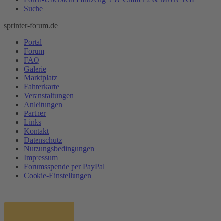
Suche
sprinter-forum.de
Portal
Forum
FAQ
Galerie
Marktplatz
Fahrerkarte
Veranstaltungen
Anleitungen
Partner
Links
Kontakt
Datenschutz
Nutzungsbedingungen
Impressum
Forumsspende per PayPal
Cookie-Einstellungen