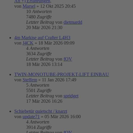
Ah +) Erfahrungen,
von
Marsel
»
12 Okt 2025 20:45
10
Antworten
7480
Zugriffe
Letzter Beitrag
von
dietmardd
20 Mär 2026 21:30
4m Markise auf Crafter L4H3
von
J4CK
»
18 Mär 2026 09:09
4
Antworten
3634
Zugriffe
Letzter Beitrag
von
fOV
18 Mär 2026 13:14
TWIN-MONOTUBE-PROJEKT-LIFT EINBAU
von
Steffem
»
11 Jan 2026 17:49
5
Antworten
5501
Zugriffe
Letzter Beitrag
von
spridget
17 Mär 2026 16:26
Schiebetür quietscht / knarzt
von
update71
»
05 Mär 2026 16:00
4
Antworten
3914
Zugriffe
Letzter Beitrag
von
fOV